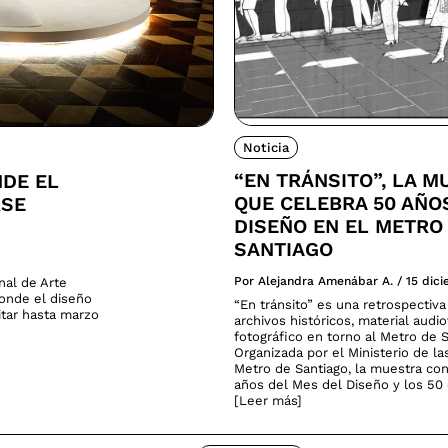
Noticia
“EN TRÁNSITO”, LA M
NDE EL
QUE CELEBRA 50 AÑO
RSE
DISEÑO EN EL METRO
SANTIAGO
Por Alejandra Amenábar A.
/
15 dic
nal de Arte
donde el diseño
“En tránsito” es una retrospectiv
sitar hasta marzo
archivos históricos, material audio
fotográfico en torno al Metro de S
Organizada por el Ministerio de la
Metro de Santiago, la muestra co
años del Mes del Diseño y los 50 
[Leer más]