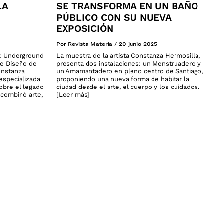
LA
SE TRANSFORMA EN UN BAÑO
PÚBLICO CON SU NUEVA
EXPOSICIÓN
Por Revista Materia
/
20 junio 2025
a: Underground
La muestra de la artista Constanza Hermosilla,
de Diseño de
presenta dos instalaciones: un Menstruadero y
onstanza
un Amamantadero en pleno centro de Santiago,
especializada
proponiendo una nueva forma de habitar la
sobre el legado
ciudad desde el arte, el cuerpo y los cuidados.
n combinó arte,
[Leer más]