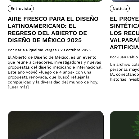
Entrevista
Noticia
AIRE FRESCO PARA EL DISEÑO
EL PROY
LATINOAMERICANO: EL
SINTÉTI
REGRESO DEL ABIERTO DE
LOS REC
DISEÑO DE MÉXICO 2025
VALPARAÍ
ARTIFICI
Por Karla Riquelme Vargas
/
29 octubre 2025
El Abierto de Diseño de México, es un evento
Por Juan Pablo
que reúne a creadores, investigadores y nuevas
Un archivo col
propuestas del diseño mexicano e internacional.
personas mayo
Este año volvió -luego de 4 años- con una
IA, conectando
propuesta renovada, que buscó reflejar la
historias invis
complejidad y la diversidad del mundo de hoy.
[Leer más]