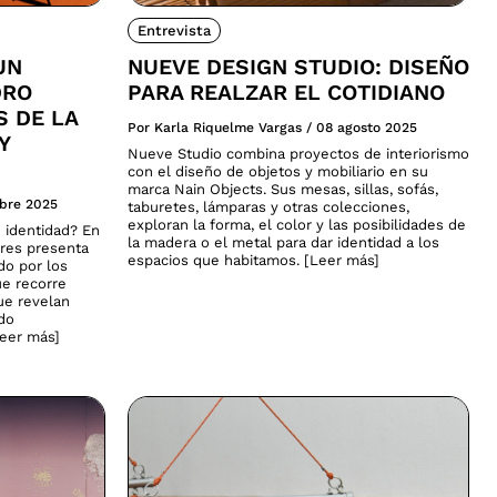
Entrevista
UN
NUEVE DESIGN STUDIO: DISEÑO
DRO
PARA REALZAR EL COTIDIANO
S DE LA
Por Karla Riquelme Vargas
/
08 agosto 2025
Y
Nueve Studio combina proyectos de interiorismo
con el diseño de objetos y mobiliario en su
marca Nain Objects. Sus mesas, sillas, sofás,
ubre 2025
taburetes, lámparas y otras colecciones,
exploran la forma, el color y las posibilidades de
 identidad? En
la madera o el metal para dar identidad a los
ares presenta
espacios que habitamos. [Leer más]
do por los
ue recorre
que revelan
ado
Leer más]