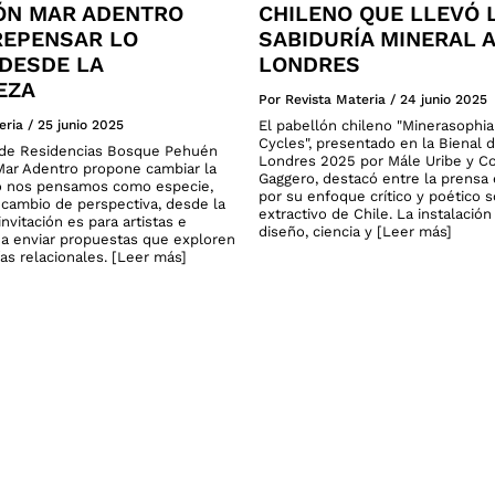
ÓN MAR ADENTRO
CHILENO QUE LLEVÓ 
 REPENSAR LO
SABIDURÍA MINERAL A
DESDE LA
LONDRES
EZA
Por Revista Materia
/
24 junio 2025
eria
/
25 junio 2025
El pabellón chileno "Minerasophi
Cycles", presentado en la Bienal 
o de Residencias Bosque Pehuén
Londres 2025 por Mále Uribe y C
ar Adentro propone cambiar la
Gaggero, destacó entre la prensa 
 nos pensamos como especie,
por su enfoque crítico y poético 
cambio de perspectiva, desde la
extractivo de Chile. La instalació
invitación es para artistas e
diseño, ciencia y [Leer más]
 a enviar propuestas que exploren
as relacionales. [Leer más]