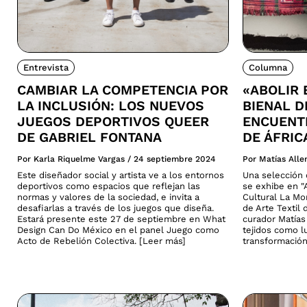
Entrevista
Columna
CAMBIAR LA COMPETENCIA POR
«ABOLIR 
LA INCLUSIÓN: LOS NUEVOS
BIENAL D
JUEGOS DEPORTIVOS QUEER
ENCUENTR
DE GABRIEL FONTANA
DE ÁFRIC
Por Karla Riquelme Vargas
/
24 septiembre 2024
Por Matías All
Este diseñador social y artista ve a los entornos
Una selección d
deportivos como espacios que reflejan las
se exhibe en "A
normas y valores de la sociedad, e invita a
Cultural La Mo
desafiarlas a través de los juegos que diseña.
de Arte Textil 
Estará presente este 27 de septiembre en What
curador Matías 
Design Can Do México en el panel Juego como
tejidos como lu
Acto de Rebelión Colectiva. [Leer más]
transformación