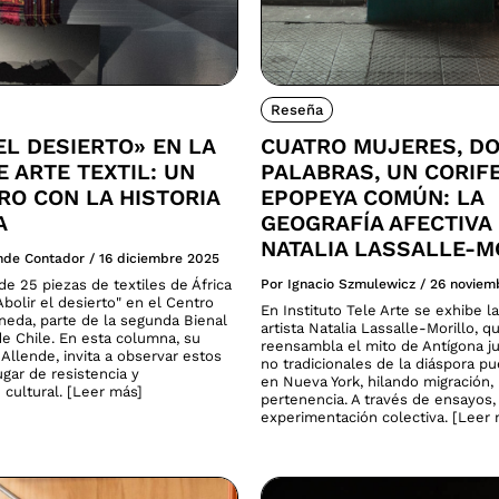
Reseña
EL DESIERTO» EN LA
CUATRO MUJERES, D
E ARTE TEXTIL: UN
PALABRAS, UN CORIF
O CON LA HISTORIA
EPOPEYA COMÚN: LA
A
GEOGRAFÍA AFECTIVA
NATALIA LASSALLE-M
ende Contador
/
16 diciembre 2025
e 25 piezas de textiles de África
Por Ignacio Szmulewicz
/
26 noviem
bolir el desierto" en el Centro
En Instituto Tele Arte se exhibe la
neda, parte de la segunda Bienal
artista Natalia Lassalle-Morillo, q
de Chile. En esta columna, su
reensambla el mito de Antígona ju
Allende, invita a observar estos
no tradicionales de la diáspora p
gar de resistencia y
en Nueva York, hilando migración
 cultural. [Leer más]
pertenencia. A través de ensayos,
experimentación colectiva. [Leer