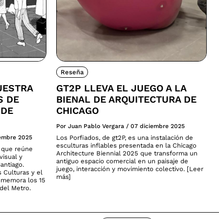
Reseña
UESTRA
GT2P LLEVA EL JUEGO A LA
S DE
BIENAL DE ARQUITECTURA DE
 DE
CHICAGO
Por Juan Pablo Vergara
/
07 diciembre 2025
iembre 2025
Los Porfiados, de gt2P, es una instalación de
esculturas inflables presentada en la Chicago
a que reúne
Architecture Biennial 2025 que transforma un
visual y
antiguo espacio comercial en un paisaje de
antiago.
juego, interacción y movimiento colectivo. [Leer
s Culturas y el
más]
nmemora los 15
del Metro.