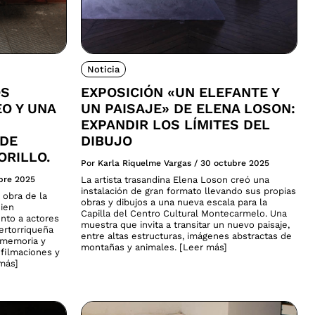
Noticia
OS
EXPOSICIÓN «UN ELEFANTE Y
EO Y UNA
UN PAISAJE» DE ELENA LOSON:
EXPANDIR LOS LÍMITES DEL
 DE
DIBUJO
ORILLO.
Por Karla Riquelme Vargas
/
30 octubre 2025
bre 2025
La artista trasandina Elena Loson creó una
instalación de gran formato llevando sus propias
 obra de la
obras y dibujos a una nueva escala para la
uien
Capilla del Centro Cultural Montecarmelo. Una
nto a actores
muestra que invita a transitar un nuevo paisaje,
uertorriqueña
entre altas estructuras, imágenes abstractas de
, memoria y
montañas y animales. [Leer más]
 filmaciones y
 más]