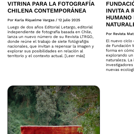
VITRINA PARA LA FOTOGRAFÍA
FUNDACI
CHILENA CONTEMPORÁNEA
INVITA A
HUMANO 
Por Karla Riquelme Vargas
/
12 julio 2025
NATURAL
Luego de dos años Editorial Letargo, editorial
independiente de fotografía basada en Chile,
Por Revista Mat
lanza un nuevo número de su Revista LTRGO,
El nuevo cicl
donde reúne el trabajo de siete fotógraf@s
de Fundación M
nacionales, que invitan a repensar la imagen y
forma en cómo
explorar sus posibilidades en relación al
explorando un 
territorio y el contexto actual. [Leer más]
naturaleza. La 
investigadores
nuevas ecologí