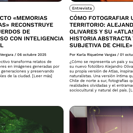
Entrevista
ECTO «MEMORIAS
CÓMO FOTOGRAFIAR 
CAS» RECONSTRUYE
TERRITORIO: ALEJAN
UERDOS DE
OLIVARES Y SU «ATLA
SO CON INTELIGENCIA
HISTORIA ABSTRACTA 
AL
SUBJETIVA DE CHILE»
 Vergara
/
06 octubre 2025
Por Karla Riquelme Vargas
/
01 oct
ectivo transforma relatos de
¿Cómo se representa un país y su
res en imágenes generadas por
su nuevo fotolibro Alejandro Oliv
 generaciones y preservando
su propia versión de Atlas, inspira
ibles de la ciudad. [Leer más]
naturalistas. Una versión íntima q
Chile de norte a sur, fotografías 
realidades olvidadas y el entram
sociocultural y natural del país. [