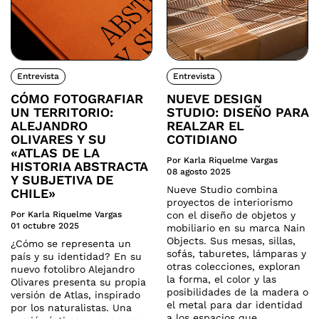
Entrevista
Entrevista
CÓMO FOTOGRAFIAR
NUEVE DESIGN
UN TERRITORIO:
STUDIO: DISEÑO PARA
ALEJANDRO
REALZAR EL
OLIVARES Y SU
COTIDIANO
«ATLAS DE LA
Por Karla Riquelme Vargas
HISTORIA ABSTRACTA
08 agosto 2025
Y SUBJETIVA DE
Nueve Studio combina
CHILE»
proyectos de interiorismo
Por Karla Riquelme Vargas
con el diseño de objetos y
01 octubre 2025
mobiliario en su marca Nain
Objects. Sus mesas, sillas,
¿Cómo se representa un
sofás, taburetes, lámparas y
país y su identidad? En su
otras colecciones, exploran
nuevo fotolibro Alejandro
la forma, el color y las
Olivares presenta su propia
posibilidades de la madera o
versión de Atlas, inspirado
el metal para dar identidad
por los naturalistas. Una
a los espacios que