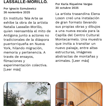
LASSALLE-MORILLO.
Por Karla Riquelme Vargas
30 octubre 2025
Por Ignacio Szmulewicz
26 noviembre 2025
La artista trasandina Elena
Loson creó una instalación
En Instituto Tele Arte se
de gran formato llevando
exhibe la obra de la artista
sus propias obras y dibujos
Natalia Lassalle-Morillo,
a una nueva escala para la
quien reensambla el mito de
Capilla del Centro Cultural
Antígona junto a actores no
Montecarmelo. Una muestra
tradicionales de la diáspora
que invita a transitar un
puertorriqueña en Nueva
nuevo paisaje, entre altas
York, hilando migración,
estructuras, imágenes
memoria y pertenencia. A
abstractas de montañas y
través de ensayos,
animales. [Leer más]
filmaciones y
experimentación colectiva.
[Leer más]