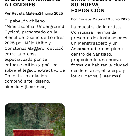
A LONDRES
SU NUEVA
EXPOSICIÓN
Por Revista Materia
24 junio 2025
Por Revista Materia
20 junio 2025
El pabellón chileno
"Minerasophia: Underground
La muestra de la artista
Cycles", presentado en la
Constanza Hermosilla,
Bienal de Diseño de Londres
presenta dos instalaciones:
2025 por Mále Uribe y
un Menstruadero y un
Constanza Gaggero, destacó
Amamantadero en pleno
entre la prensa
centro de Santiago,
especializada por su
proponiendo una nueva
enfoque crítico y poético
forma de habitar la ciudad
sobre el legado extractivo de
desde el arte, el cuerpo y
Chile. La instalación
los cuidados. [Leer más]
combinó arte, diseño,
ciencia y [Leer más]