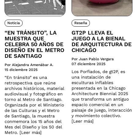
Noticia
Reseña
“EN TRÁNSITO”, LA
GT2P LLEVA EL
MUESTRA QUE
JUEGO A LA BIENAL
CELEBRA 50 AÑOS DE
DE ARQUITECTURA DE
DISEÑO EN EL METRO
CHICAGO
DE SANTIAGO
Por Juan Pablo Vergara
07 diciembre 2025
Por Alejandra Amenábar A.
15 diciembre 2025
Los Porfiados, de gt2P, es
una instalación de
“En tránsito” es una
esculturas inflables
retrospectiva que reúne
presentada en la Chicago
archivos históricos, material
Architecture Biennial 2025
audiovisual y fotográfico en
que transforma un antiguo
torno al Metro de Santiago.
espacio comercial en un
Organizada por el Ministerio
paisaje de juego, interacción
de las Culturas y el Metro
y movimiento colectivo.
de Santiago, la muestra
[Leer más]
conmemora los 15 años del
Mes del Diseño y los 50 del
Metro. [Leer más]