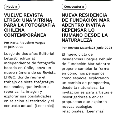
Noticia
Convocatoria
VUELVE REVISTA
NUEVA RESIDENCIA
LTRGO: UNA VITRINA
DE FUNDACIÓN MAR
PARA LA FOTOGRAFÍA
ADENTRO INVITA A
CHILENA
REPENSAR LO
CONTEMPORÁNEA
HUMANO DESDE LA
NATURALEZA
Por Karla Riquelme Vargas
12 julio 2025
Por Revista Materia
25 junio 2025
Luego de dos años Editorial
El nuevo ciclo de
Letargo, editorial
Residencias Bosque Pehuén
independiente de fotografía
de Fundación Mar Adentro
basada en Chile, lanza un
propone cambiar la forma
nuevo número de su Revista
en cómo nos pensamos
LTRGO, donde reúne el
como especie, explorando
trabajo de siete fotógraf@s
un cambio de perspectiva,
nacionales, que invitan a
desde la naturaleza. La
repensar la imagen y
invitación es para artistas e
explorar sus posibilidades
investigadores a enviar
en relación al territorio y el
propuestas que exploren
contexto actual. [Leer más]
nuevas ecologías
relacionales. [Leer más]