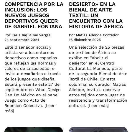
COMPETENCIA POR LA
DESIERTO» EN LA
INCLUSIÓN: LOS
BIENAL DE ARTE
NUEVOS JUEGOS
TEXTIL: UN
DEPORTIVOS QUEER
ENCUENTRO CON LA
DE GABRIEL FONTANA
HISTORIA DE ÁFRICA
Por Karla Riquelme Vargas
Por Matías Allende Contador
24 septiembre 2024
16 diciembre 2025
Este diseñador social y
Una selección de 25 piezas
artista ve a los entornos
de textiles de África se
deportivos como espacios
exhibe en "Abolir el
que reflejan las normas y
desierto" en el Centro
valores de la sociedad, e
Cultural La Moneda, parte
invita a desafiarlas a través
de la segunda Bienal de Arte
de los juegos que diseña.
Textil de Chile. En esta
Estará presente este 27 de
columna, su curador Matías
septiembre en What Design
Allende, invita a observar
Can Do México en el panel
estos tejidos como lugar de
Juego como Acto de
resistencia y transformación
Rebelión Colectiva. [Leer
cultural. [Leer más]
más]