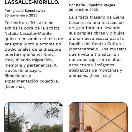
LASSALLE-MORILLO.
Por Karla Riquelme Vargas
30 octubre 2025
Por Ignacio Szmulewicz
26 noviembre 2025
La artista trasandina Elena
Loson creó una instalación
En Instituto Tele Arte se
de gran formato llevando
exhibe la obra de la artista
sus propias obras y dibujos
Natalia Lassalle-Morillo,
a una nueva escala para la
quien reensambla el mito de
Capilla del Centro Cultural
Antígona junto a actores no
Montecarmelo. Una muestra
tradicionales de la diáspora
que invita a transitar un
puertorriqueña en Nueva
nuevo paisaje, entre altas
York, hilando migración,
estructuras, imágenes
memoria y pertenencia. A
abstractas de montañas y
través de ensayos,
animales. [Leer más]
filmaciones y
experimentación colectiva.
[Leer más]