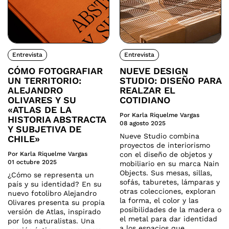
Entrevista
Entrevista
CÓMO FOTOGRAFIAR
NUEVE DESIGN
UN TERRITORIO:
STUDIO: DISEÑO PARA
ALEJANDRO
REALZAR EL
OLIVARES Y SU
COTIDIANO
«ATLAS DE LA
Por Karla Riquelme Vargas
HISTORIA ABSTRACTA
08 agosto 2025
Y SUBJETIVA DE
Nueve Studio combina
CHILE»
proyectos de interiorismo
Por Karla Riquelme Vargas
con el diseño de objetos y
01 octubre 2025
mobiliario en su marca Nain
Objects. Sus mesas, sillas,
¿Cómo se representa un
sofás, taburetes, lámparas y
país y su identidad? En su
otras colecciones, exploran
nuevo fotolibro Alejandro
la forma, el color y las
Olivares presenta su propia
posibilidades de la madera o
versión de Atlas, inspirado
el metal para dar identidad
por los naturalistas. Una
a los espacios que