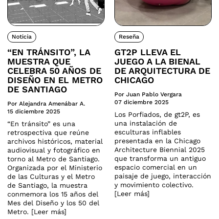
Noticia
Reseña
“EN TRÁNSITO”, LA
GT2P LLEVA EL
MUESTRA QUE
JUEGO A LA BIENAL
CELEBRA 50 AÑOS DE
DE ARQUITECTURA DE
DISEÑO EN EL METRO
CHICAGO
DE SANTIAGO
Por Juan Pablo Vergara
07 diciembre 2025
Por Alejandra Amenábar A.
15 diciembre 2025
Los Porfiados, de gt2P, es
una instalación de
“En tránsito” es una
esculturas inflables
retrospectiva que reúne
presentada en la Chicago
archivos históricos, material
Architecture Biennial 2025
audiovisual y fotográfico en
que transforma un antiguo
torno al Metro de Santiago.
espacio comercial en un
Organizada por el Ministerio
paisaje de juego, interacción
de las Culturas y el Metro
y movimiento colectivo.
de Santiago, la muestra
[Leer más]
conmemora los 15 años del
Mes del Diseño y los 50 del
Metro. [Leer más]