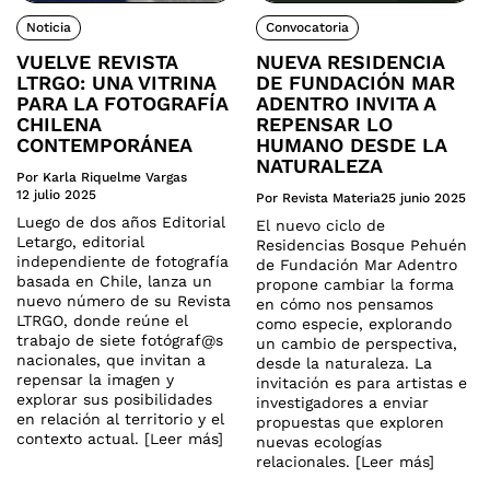
Noticia
Convocatoria
VUELVE REVISTA
NUEVA RESIDENCIA
LTRGO: UNA VITRINA
DE FUNDACIÓN MAR
PARA LA FOTOGRAFÍA
ADENTRO INVITA A
CHILENA
REPENSAR LO
CONTEMPORÁNEA
HUMANO DESDE LA
NATURALEZA
Por Karla Riquelme Vargas
12 julio 2025
Por Revista Materia
25 junio 2025
Luego de dos años Editorial
El nuevo ciclo de
Letargo, editorial
Residencias Bosque Pehuén
independiente de fotografía
de Fundación Mar Adentro
basada en Chile, lanza un
propone cambiar la forma
nuevo número de su Revista
en cómo nos pensamos
LTRGO, donde reúne el
como especie, explorando
trabajo de siete fotógraf@s
un cambio de perspectiva,
nacionales, que invitan a
desde la naturaleza. La
repensar la imagen y
invitación es para artistas e
explorar sus posibilidades
investigadores a enviar
en relación al territorio y el
propuestas que exploren
contexto actual. [Leer más]
nuevas ecologías
relacionales. [Leer más]