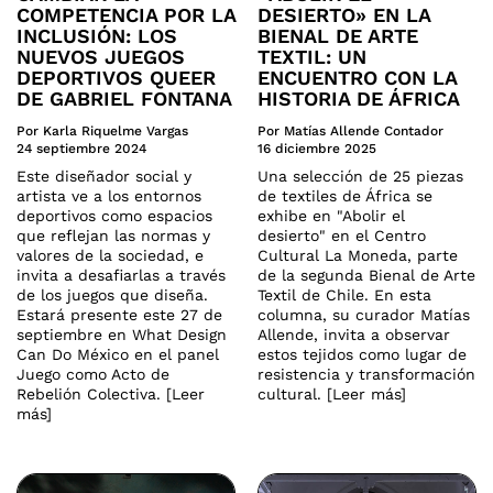
COMPETENCIA POR LA
DESIERTO» EN LA
INCLUSIÓN: LOS
BIENAL DE ARTE
NUEVOS JUEGOS
TEXTIL: UN
DEPORTIVOS QUEER
ENCUENTRO CON LA
DE GABRIEL FONTANA
HISTORIA DE ÁFRICA
Por Karla Riquelme Vargas
Por Matías Allende Contador
24 septiembre 2024
16 diciembre 2025
Este diseñador social y
Una selección de 25 piezas
artista ve a los entornos
de textiles de África se
deportivos como espacios
exhibe en "Abolir el
que reflejan las normas y
desierto" en el Centro
valores de la sociedad, e
Cultural La Moneda, parte
invita a desafiarlas a través
de la segunda Bienal de Arte
de los juegos que diseña.
Textil de Chile. En esta
Estará presente este 27 de
columna, su curador Matías
septiembre en What Design
Allende, invita a observar
Can Do México en el panel
estos tejidos como lugar de
Juego como Acto de
resistencia y transformación
Rebelión Colectiva. [Leer
cultural. [Leer más]
más]