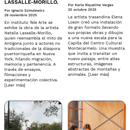
LASSALLE-MORILLO.
Por Karla Riquelme Vargas
30 octubre 2025
Por Ignacio Szmulewicz
26 noviembre 2025
La artista trasandina Elena
Loson creó una instalación
En Instituto Tele Arte se
de gran formato llevando
exhibe la obra de la artista
sus propias obras y dibujos
Natalia Lassalle-Morillo,
a una nueva escala para la
quien reensambla el mito de
Capilla del Centro Cultural
Antígona junto a actores no
Montecarmelo. Una muestra
tradicionales de la diáspora
que invita a transitar un
puertorriqueña en Nueva
nuevo paisaje, entre altas
York, hilando migración,
estructuras, imágenes
memoria y pertenencia. A
abstractas de montañas y
través de ensayos,
animales. [Leer más]
filmaciones y
experimentación colectiva.
[Leer más]