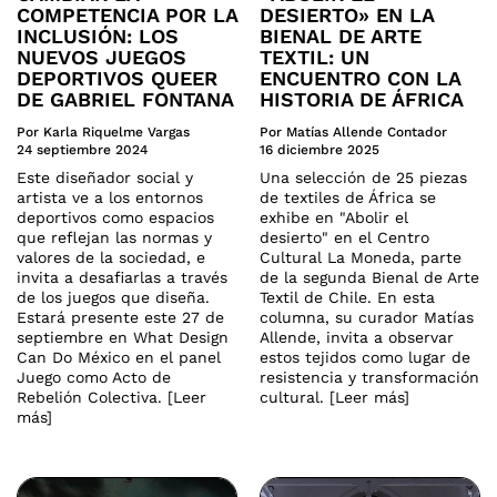
COMPETENCIA POR LA
DESIERTO» EN LA
INCLUSIÓN: LOS
BIENAL DE ARTE
NUEVOS JUEGOS
TEXTIL: UN
DEPORTIVOS QUEER
ENCUENTRO CON LA
DE GABRIEL FONTANA
HISTORIA DE ÁFRICA
Por Karla Riquelme Vargas
Por Matías Allende Contador
24 septiembre 2024
16 diciembre 2025
Este diseñador social y
Una selección de 25 piezas
artista ve a los entornos
de textiles de África se
deportivos como espacios
exhibe en "Abolir el
que reflejan las normas y
desierto" en el Centro
valores de la sociedad, e
Cultural La Moneda, parte
invita a desafiarlas a través
de la segunda Bienal de Arte
de los juegos que diseña.
Textil de Chile. En esta
Estará presente este 27 de
columna, su curador Matías
septiembre en What Design
Allende, invita a observar
Can Do México en el panel
estos tejidos como lugar de
Juego como Acto de
resistencia y transformación
Rebelión Colectiva. [Leer
cultural. [Leer más]
más]