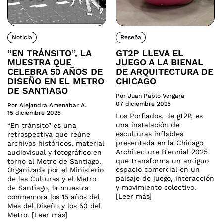
Noticia
Reseña
“EN TRÁNSITO”, LA
GT2P LLEVA EL
MUESTRA QUE
JUEGO A LA BIENAL
CELEBRA 50 AÑOS DE
DE ARQUITECTURA DE
DISEÑO EN EL METRO
CHICAGO
DE SANTIAGO
Por Juan Pablo Vergara
07 diciembre 2025
Por Alejandra Amenábar A.
15 diciembre 2025
Los Porfiados, de gt2P, es
una instalación de
“En tránsito” es una
esculturas inflables
retrospectiva que reúne
presentada en la Chicago
archivos históricos, material
Architecture Biennial 2025
audiovisual y fotográfico en
que transforma un antiguo
torno al Metro de Santiago.
espacio comercial en un
Organizada por el Ministerio
paisaje de juego, interacción
de las Culturas y el Metro
y movimiento colectivo.
de Santiago, la muestra
[Leer más]
conmemora los 15 años del
Mes del Diseño y los 50 del
Metro. [Leer más]