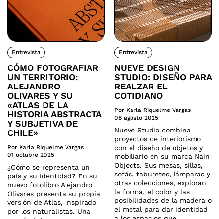
Entrevista
Entrevista
CÓMO FOTOGRAFIAR
NUEVE DESIGN
UN TERRITORIO:
STUDIO: DISEÑO PARA
ALEJANDRO
REALZAR EL
OLIVARES Y SU
COTIDIANO
«ATLAS DE LA
Por Karla Riquelme Vargas
HISTORIA ABSTRACTA
08 agosto 2025
Y SUBJETIVA DE
Nueve Studio combina
CHILE»
proyectos de interiorismo
Por Karla Riquelme Vargas
con el diseño de objetos y
01 octubre 2025
mobiliario en su marca Nain
Objects. Sus mesas, sillas,
¿Cómo se representa un
sofás, taburetes, lámparas y
país y su identidad? En su
otras colecciones, exploran
nuevo fotolibro Alejandro
la forma, el color y las
Olivares presenta su propia
posibilidades de la madera o
versión de Atlas, inspirado
el metal para dar identidad
por los naturalistas. Una
a los espacios que