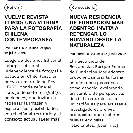
Noticia
Convocatoria
VUELVE REVISTA
NUEVA RESIDENCIA
LTRGO: UNA VITRINA
DE FUNDACIÓN MAR
PARA LA FOTOGRAFÍA
ADENTRO INVITA A
CHILENA
REPENSAR LO
CONTEMPORÁNEA
HUMANO DESDE LA
NATURALEZA
Por Karla Riquelme Vargas
12 julio 2025
Por Revista Materia
25 junio 2025
Luego de dos años Editorial
El nuevo ciclo de
Letargo, editorial
Residencias Bosque Pehuén
independiente de fotografía
de Fundación Mar Adentro
basada en Chile, lanza un
propone cambiar la forma
nuevo número de su Revista
en cómo nos pensamos
LTRGO, donde reúne el
como especie, explorando
trabajo de siete fotógraf@s
un cambio de perspectiva,
nacionales, que invitan a
desde la naturaleza. La
repensar la imagen y
invitación es para artistas e
explorar sus posibilidades
investigadores a enviar
en relación al territorio y el
propuestas que exploren
contexto actual. [Leer más]
nuevas ecologías
relacionales. [Leer más]