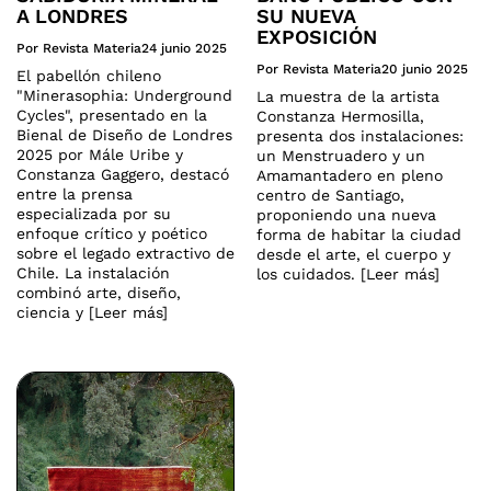
A LONDRES
SU NUEVA
EXPOSICIÓN
Por Revista Materia
24 junio 2025
Por Revista Materia
20 junio 2025
El pabellón chileno
"Minerasophia: Underground
La muestra de la artista
Cycles", presentado en la
Constanza Hermosilla,
Bienal de Diseño de Londres
presenta dos instalaciones:
2025 por Mále Uribe y
un Menstruadero y un
Constanza Gaggero, destacó
Amamantadero en pleno
entre la prensa
centro de Santiago,
especializada por su
proponiendo una nueva
enfoque crítico y poético
forma de habitar la ciudad
sobre el legado extractivo de
desde el arte, el cuerpo y
Chile. La instalación
los cuidados. [Leer más]
combinó arte, diseño,
ciencia y [Leer más]