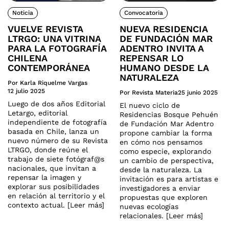
Noticia
Convocatoria
VUELVE REVISTA
NUEVA RESIDENCIA
LTRGO: UNA VITRINA
DE FUNDACIÓN MAR
PARA LA FOTOGRAFÍA
ADENTRO INVITA A
CHILENA
REPENSAR LO
CONTEMPORÁNEA
HUMANO DESDE LA
NATURALEZA
Por Karla Riquelme Vargas
12 julio 2025
Por Revista Materia
25 junio 2025
Luego de dos años Editorial
El nuevo ciclo de
Letargo, editorial
Residencias Bosque Pehuén
independiente de fotografía
de Fundación Mar Adentro
basada en Chile, lanza un
propone cambiar la forma
nuevo número de su Revista
en cómo nos pensamos
LTRGO, donde reúne el
como especie, explorando
trabajo de siete fotógraf@s
un cambio de perspectiva,
nacionales, que invitan a
desde la naturaleza. La
repensar la imagen y
invitación es para artistas e
explorar sus posibilidades
investigadores a enviar
en relación al territorio y el
propuestas que exploren
contexto actual. [Leer más]
nuevas ecologías
relacionales. [Leer más]