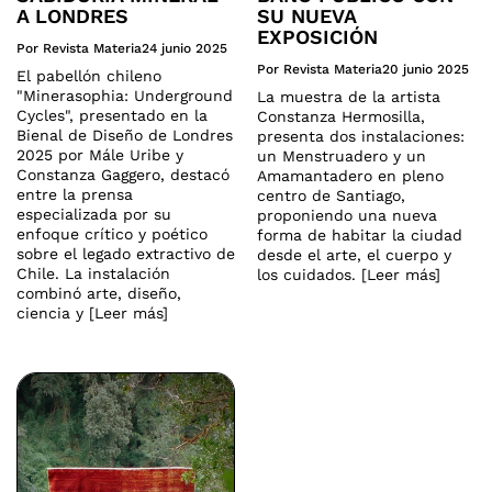
A LONDRES
SU NUEVA
EXPOSICIÓN
Por Revista Materia
24 junio 2025
Por Revista Materia
20 junio 2025
El pabellón chileno
"Minerasophia: Underground
La muestra de la artista
Cycles", presentado en la
Constanza Hermosilla,
Bienal de Diseño de Londres
presenta dos instalaciones:
2025 por Mále Uribe y
un Menstruadero y un
Constanza Gaggero, destacó
Amamantadero en pleno
entre la prensa
centro de Santiago,
especializada por su
proponiendo una nueva
enfoque crítico y poético
forma de habitar la ciudad
sobre el legado extractivo de
desde el arte, el cuerpo y
Chile. La instalación
los cuidados. [Leer más]
combinó arte, diseño,
ciencia y [Leer más]