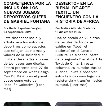
COMPETENCIA POR LA
DESIERTO» EN LA
INCLUSIÓN: LOS
BIENAL DE ARTE
NUEVOS JUEGOS
TEXTIL: UN
DEPORTIVOS QUEER
ENCUENTRO CON LA
DE GABRIEL FONTANA
HISTORIA DE ÁFRICA
Por Karla Riquelme Vargas
Por Matías Allende Contador
24 septiembre 2024
16 diciembre 2025
Este diseñador social y
Una selección de 25 piezas
artista ve a los entornos
de textiles de África se
deportivos como espacios
exhibe en "Abolir el
que reflejan las normas y
desierto" en el Centro
valores de la sociedad, e
Cultural La Moneda, parte
invita a desafiarlas a través
de la segunda Bienal de Arte
de los juegos que diseña.
Textil de Chile. En esta
Estará presente este 27 de
columna, su curador Matías
septiembre en What Design
Allende, invita a observar
Can Do México en el panel
estos tejidos como lugar de
Juego como Acto de
resistencia y transformación
Rebelión Colectiva. [Leer
cultural. [Leer más]
más]