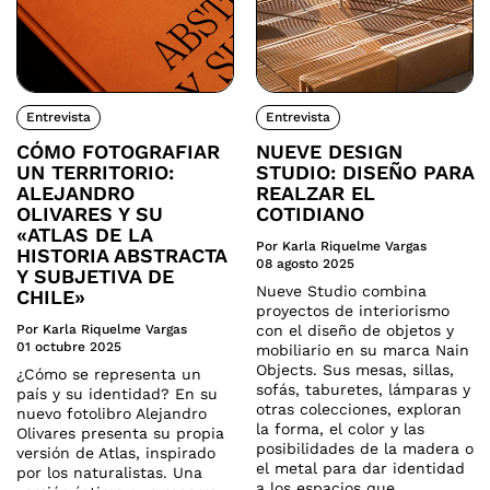
Entrevista
Entrevista
CÓMO FOTOGRAFIAR
NUEVE DESIGN
UN TERRITORIO:
STUDIO: DISEÑO PARA
ALEJANDRO
REALZAR EL
OLIVARES Y SU
COTIDIANO
«ATLAS DE LA
Por Karla Riquelme Vargas
HISTORIA ABSTRACTA
08 agosto 2025
Y SUBJETIVA DE
Nueve Studio combina
CHILE»
proyectos de interiorismo
Por Karla Riquelme Vargas
con el diseño de objetos y
01 octubre 2025
mobiliario en su marca Nain
Objects. Sus mesas, sillas,
¿Cómo se representa un
sofás, taburetes, lámparas y
país y su identidad? En su
otras colecciones, exploran
nuevo fotolibro Alejandro
la forma, el color y las
Olivares presenta su propia
posibilidades de la madera o
versión de Atlas, inspirado
el metal para dar identidad
por los naturalistas. Una
a los espacios que