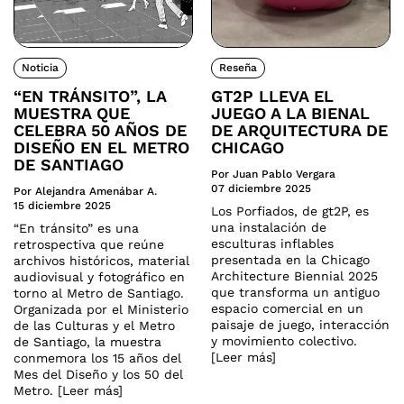
Noticia
Reseña
“EN TRÁNSITO”, LA
GT2P LLEVA EL
MUESTRA QUE
JUEGO A LA BIENAL
CELEBRA 50 AÑOS DE
DE ARQUITECTURA DE
DISEÑO EN EL METRO
CHICAGO
DE SANTIAGO
Por Juan Pablo Vergara
07 diciembre 2025
Por Alejandra Amenábar A.
15 diciembre 2025
Los Porfiados, de gt2P, es
una instalación de
“En tránsito” es una
esculturas inflables
retrospectiva que reúne
presentada en la Chicago
archivos históricos, material
Architecture Biennial 2025
audiovisual y fotográfico en
que transforma un antiguo
torno al Metro de Santiago.
espacio comercial en un
Organizada por el Ministerio
paisaje de juego, interacción
de las Culturas y el Metro
y movimiento colectivo.
de Santiago, la muestra
[Leer más]
conmemora los 15 años del
Mes del Diseño y los 50 del
Metro. [Leer más]