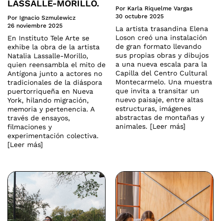
LASSALLE-MORILLO.
Por Karla Riquelme Vargas
30 octubre 2025
Por Ignacio Szmulewicz
26 noviembre 2025
La artista trasandina Elena
Loson creó una instalación
En Instituto Tele Arte se
de gran formato llevando
exhibe la obra de la artista
sus propias obras y dibujos
Natalia Lassalle-Morillo,
a una nueva escala para la
quien reensambla el mito de
Capilla del Centro Cultural
Antígona junto a actores no
Montecarmelo. Una muestra
tradicionales de la diáspora
que invita a transitar un
puertorriqueña en Nueva
nuevo paisaje, entre altas
York, hilando migración,
estructuras, imágenes
memoria y pertenencia. A
abstractas de montañas y
través de ensayos,
animales. [Leer más]
filmaciones y
experimentación colectiva.
[Leer más]