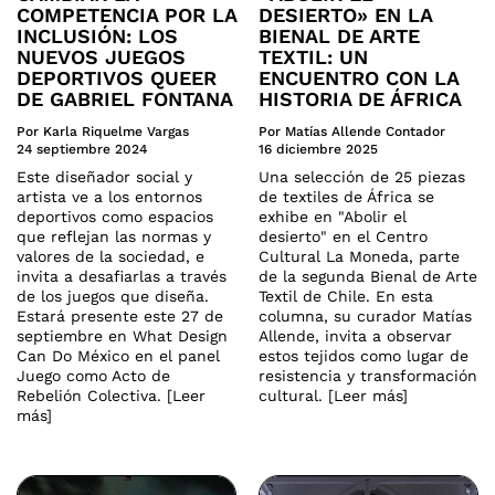
COMPETENCIA POR LA
DESIERTO» EN LA
INCLUSIÓN: LOS
BIENAL DE ARTE
NUEVOS JUEGOS
TEXTIL: UN
DEPORTIVOS QUEER
ENCUENTRO CON LA
DE GABRIEL FONTANA
HISTORIA DE ÁFRICA
Por Karla Riquelme Vargas
Por Matías Allende Contador
24 septiembre 2024
16 diciembre 2025
Este diseñador social y
Una selección de 25 piezas
artista ve a los entornos
de textiles de África se
deportivos como espacios
exhibe en "Abolir el
que reflejan las normas y
desierto" en el Centro
valores de la sociedad, e
Cultural La Moneda, parte
invita a desafiarlas a través
de la segunda Bienal de Arte
de los juegos que diseña.
Textil de Chile. En esta
Estará presente este 27 de
columna, su curador Matías
septiembre en What Design
Allende, invita a observar
Can Do México en el panel
estos tejidos como lugar de
Juego como Acto de
resistencia y transformación
Rebelión Colectiva. [Leer
cultural. [Leer más]
más]