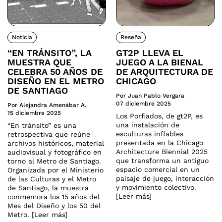
Noticia
Reseña
“EN TRÁNSITO”, LA
GT2P LLEVA EL
MUESTRA QUE
JUEGO A LA BIENAL
CELEBRA 50 AÑOS DE
DE ARQUITECTURA DE
DISEÑO EN EL METRO
CHICAGO
DE SANTIAGO
Por Juan Pablo Vergara
07 diciembre 2025
Por Alejandra Amenábar A.
15 diciembre 2025
Los Porfiados, de gt2P, es
una instalación de
“En tránsito” es una
esculturas inflables
retrospectiva que reúne
presentada en la Chicago
archivos históricos, material
Architecture Biennial 2025
audiovisual y fotográfico en
que transforma un antiguo
torno al Metro de Santiago.
espacio comercial en un
Organizada por el Ministerio
paisaje de juego, interacción
de las Culturas y el Metro
y movimiento colectivo.
de Santiago, la muestra
[Leer más]
conmemora los 15 años del
Mes del Diseño y los 50 del
Metro. [Leer más]