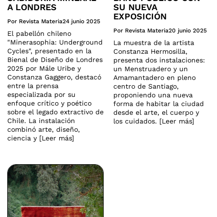
A LONDRES
SU NUEVA
EXPOSICIÓN
Por Revista Materia
24 junio 2025
Por Revista Materia
20 junio 2025
El pabellón chileno
"Minerasophia: Underground
La muestra de la artista
Cycles", presentado en la
Constanza Hermosilla,
Bienal de Diseño de Londres
presenta dos instalaciones:
2025 por Mále Uribe y
un Menstruadero y un
Constanza Gaggero, destacó
Amamantadero en pleno
entre la prensa
centro de Santiago,
especializada por su
proponiendo una nueva
enfoque crítico y poético
forma de habitar la ciudad
sobre el legado extractivo de
desde el arte, el cuerpo y
Chile. La instalación
los cuidados. [Leer más]
combinó arte, diseño,
ciencia y [Leer más]