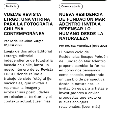
Noticia
Convocatoria
VUELVE REVISTA
NUEVA RESIDENCIA
LTRGO: UNA VITRINA
DE FUNDACIÓN MAR
PARA LA FOTOGRAFÍA
ADENTRO INVITA A
CHILENA
REPENSAR LO
CONTEMPORÁNEA
HUMANO DESDE LA
NATURALEZA
Por Karla Riquelme Vargas
12 julio 2025
Por Revista Materia
25 junio 2025
Luego de dos años Editorial
El nuevo ciclo de
Letargo, editorial
Residencias Bosque Pehuén
independiente de fotografía
de Fundación Mar Adentro
basada en Chile, lanza un
propone cambiar la forma
nuevo número de su Revista
en cómo nos pensamos
LTRGO, donde reúne el
como especie, explorando
trabajo de siete fotógraf@s
un cambio de perspectiva,
nacionales, que invitan a
desde la naturaleza. La
repensar la imagen y
invitación es para artistas e
explorar sus posibilidades
investigadores a enviar
en relación al territorio y el
propuestas que exploren
contexto actual. [Leer más]
nuevas ecologías
relacionales. [Leer más]