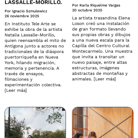
LASSALLE-MORILLO.
Por Karla Riquelme Vargas
30 octubre 2025
Por Ignacio Szmulewicz
26 noviembre 2025
La artista trasandina Elena
Loson creó una instalación
En Instituto Tele Arte se
de gran formato llevando
exhibe la obra de la artista
sus propias obras y dibujos
Natalia Lassalle-Morillo,
a una nueva escala para la
quien reensambla el mito de
Capilla del Centro Cultural
Antígona junto a actores no
Montecarmelo. Una muestra
tradicionales de la diáspora
que invita a transitar un
puertorriqueña en Nueva
nuevo paisaje, entre altas
York, hilando migración,
estructuras, imágenes
memoria y pertenencia. A
abstractas de montañas y
través de ensayos,
animales. [Leer más]
filmaciones y
experimentación colectiva.
[Leer más]