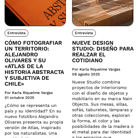
Entrevista
Entrevista
CÓMO FOTOGRAFIAR
NUEVE DESIGN
UN TERRITORIO:
STUDIO: DISEÑO PARA
ALEJANDRO
REALZAR EL
OLIVARES Y SU
COTIDIANO
«ATLAS DE LA
Por Karla Riquelme Vargas
HISTORIA ABSTRACTA
08 agosto 2025
Y SUBJETIVA DE
Nueve Studio combina
CHILE»
proyectos de interiorismo
Por Karla Riquelme Vargas
con el diseño de objetos y
01 octubre 2025
mobiliario en su marca Nain
Objects. Sus mesas, sillas,
¿Cómo se representa un
sofás, taburetes, lámparas y
país y su identidad? En su
otras colecciones, exploran
nuevo fotolibro Alejandro
la forma, el color y las
Olivares presenta su propia
posibilidades de la madera o
versión de Atlas, inspirado
el metal para dar identidad
por los naturalistas. Una
a los espacios que