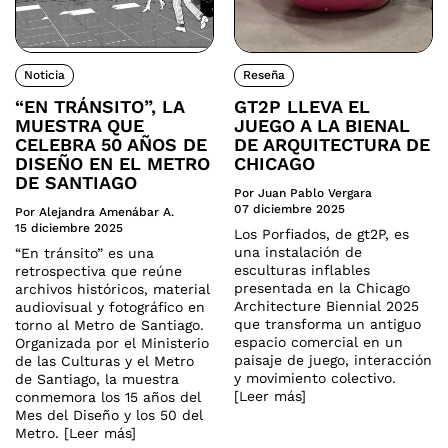
Noticia
Reseña
“EN TRÁNSITO”, LA
GT2P LLEVA EL
MUESTRA QUE
JUEGO A LA BIENAL
CELEBRA 50 AÑOS DE
DE ARQUITECTURA DE
DISEÑO EN EL METRO
CHICAGO
DE SANTIAGO
Por Juan Pablo Vergara
07 diciembre 2025
Por Alejandra Amenábar A.
15 diciembre 2025
Los Porfiados, de gt2P, es
una instalación de
“En tránsito” es una
esculturas inflables
retrospectiva que reúne
presentada en la Chicago
archivos históricos, material
Architecture Biennial 2025
audiovisual y fotográfico en
que transforma un antiguo
torno al Metro de Santiago.
espacio comercial en un
Organizada por el Ministerio
paisaje de juego, interacción
de las Culturas y el Metro
y movimiento colectivo.
de Santiago, la muestra
[Leer más]
conmemora los 15 años del
Mes del Diseño y los 50 del
Metro. [Leer más]