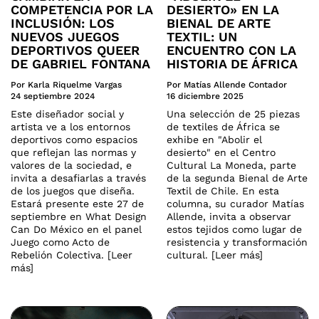
COMPETENCIA POR LA
DESIERTO» EN LA
INCLUSIÓN: LOS
BIENAL DE ARTE
NUEVOS JUEGOS
TEXTIL: UN
DEPORTIVOS QUEER
ENCUENTRO CON LA
DE GABRIEL FONTANA
HISTORIA DE ÁFRICA
Por Karla Riquelme Vargas
Por Matías Allende Contador
24 septiembre 2024
16 diciembre 2025
Este diseñador social y
Una selección de 25 piezas
artista ve a los entornos
de textiles de África se
deportivos como espacios
exhibe en "Abolir el
que reflejan las normas y
desierto" en el Centro
valores de la sociedad, e
Cultural La Moneda, parte
invita a desafiarlas a través
de la segunda Bienal de Arte
de los juegos que diseña.
Textil de Chile. En esta
Estará presente este 27 de
columna, su curador Matías
septiembre en What Design
Allende, invita a observar
Can Do México en el panel
estos tejidos como lugar de
Juego como Acto de
resistencia y transformación
Rebelión Colectiva. [Leer
cultural. [Leer más]
más]