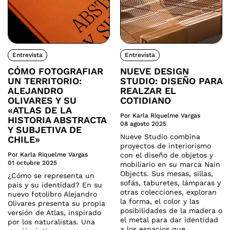
Entrevista
Entrevista
CÓMO FOTOGRAFIAR
NUEVE DESIGN
UN TERRITORIO:
STUDIO: DISEÑO PARA
ALEJANDRO
REALZAR EL
OLIVARES Y SU
COTIDIANO
«ATLAS DE LA
Por Karla Riquelme Vargas
HISTORIA ABSTRACTA
08 agosto 2025
Y SUBJETIVA DE
Nueve Studio combina
CHILE»
proyectos de interiorismo
Por Karla Riquelme Vargas
con el diseño de objetos y
01 octubre 2025
mobiliario en su marca Nain
Objects. Sus mesas, sillas,
¿Cómo se representa un
sofás, taburetes, lámparas y
país y su identidad? En su
otras colecciones, exploran
nuevo fotolibro Alejandro
la forma, el color y las
Olivares presenta su propia
posibilidades de la madera o
versión de Atlas, inspirado
el metal para dar identidad
por los naturalistas. Una
a los espacios que