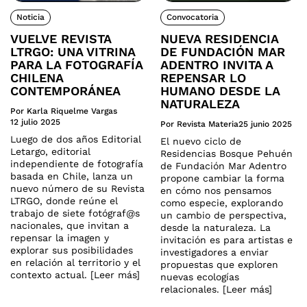
Noticia
Convocatoria
VUELVE REVISTA
NUEVA RESIDENCIA
LTRGO: UNA VITRINA
DE FUNDACIÓN MAR
PARA LA FOTOGRAFÍA
ADENTRO INVITA A
CHILENA
REPENSAR LO
CONTEMPORÁNEA
HUMANO DESDE LA
NATURALEZA
Por Karla Riquelme Vargas
12 julio 2025
Por Revista Materia
25 junio 2025
Luego de dos años Editorial
El nuevo ciclo de
Letargo, editorial
Residencias Bosque Pehuén
independiente de fotografía
de Fundación Mar Adentro
basada en Chile, lanza un
propone cambiar la forma
nuevo número de su Revista
en cómo nos pensamos
LTRGO, donde reúne el
como especie, explorando
trabajo de siete fotógraf@s
un cambio de perspectiva,
nacionales, que invitan a
desde la naturaleza. La
repensar la imagen y
invitación es para artistas e
explorar sus posibilidades
investigadores a enviar
en relación al territorio y el
propuestas que exploren
contexto actual. [Leer más]
nuevas ecologías
relacionales. [Leer más]