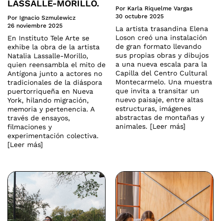
LASSALLE-MORILLO.
Por Karla Riquelme Vargas
30 octubre 2025
Por Ignacio Szmulewicz
26 noviembre 2025
La artista trasandina Elena
Loson creó una instalación
En Instituto Tele Arte se
de gran formato llevando
exhibe la obra de la artista
sus propias obras y dibujos
Natalia Lassalle-Morillo,
a una nueva escala para la
quien reensambla el mito de
Capilla del Centro Cultural
Antígona junto a actores no
Montecarmelo. Una muestra
tradicionales de la diáspora
que invita a transitar un
puertorriqueña en Nueva
nuevo paisaje, entre altas
York, hilando migración,
estructuras, imágenes
memoria y pertenencia. A
abstractas de montañas y
través de ensayos,
animales. [Leer más]
filmaciones y
experimentación colectiva.
[Leer más]