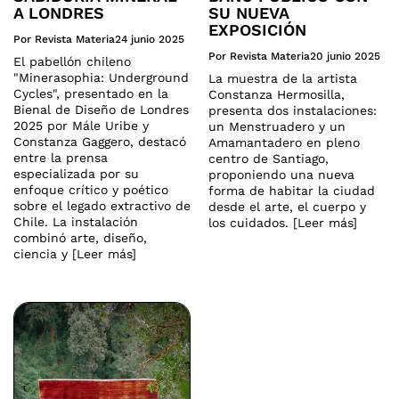
A LONDRES
SU NUEVA
EXPOSICIÓN
Por Revista Materia
24 junio 2025
Por Revista Materia
20 junio 2025
El pabellón chileno
"Minerasophia: Underground
La muestra de la artista
Cycles", presentado en la
Constanza Hermosilla,
Bienal de Diseño de Londres
presenta dos instalaciones:
2025 por Mále Uribe y
un Menstruadero y un
Constanza Gaggero, destacó
Amamantadero en pleno
entre la prensa
centro de Santiago,
especializada por su
proponiendo una nueva
enfoque crítico y poético
forma de habitar la ciudad
sobre el legado extractivo de
desde el arte, el cuerpo y
Chile. La instalación
los cuidados. [Leer más]
combinó arte, diseño,
ciencia y [Leer más]