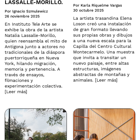
LASSALLE-MORILLO.
Por Karla Riquelme Vargas
30 octubre 2025
Por Ignacio Szmulewicz
26 noviembre 2025
La artista trasandina Elena
Loson creó una instalación
En Instituto Tele Arte se
de gran formato llevando
exhibe la obra de la artista
sus propias obras y dibujos
Natalia Lassalle-Morillo,
a una nueva escala para la
quien reensambla el mito de
Capilla del Centro Cultural
Antígona junto a actores no
Montecarmelo. Una muestra
tradicionales de la diáspora
que invita a transitar un
puertorriqueña en Nueva
nuevo paisaje, entre altas
York, hilando migración,
estructuras, imágenes
memoria y pertenencia. A
abstractas de montañas y
través de ensayos,
animales. [Leer más]
filmaciones y
experimentación colectiva.
[Leer más]