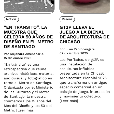
Noticia
Reseña
“EN TRÁNSITO”, LA
GT2P LLEVA EL
MUESTRA QUE
JUEGO A LA BIENAL
CELEBRA 50 AÑOS DE
DE ARQUITECTURA DE
DISEÑO EN EL METRO
CHICAGO
DE SANTIAGO
Por Juan Pablo Vergara
07 diciembre 2025
Por Alejandra Amenábar A.
15 diciembre 2025
Los Porfiados, de gt2P, es
una instalación de
“En tránsito” es una
esculturas inflables
retrospectiva que reúne
presentada en la Chicago
archivos históricos, material
Architecture Biennial 2025
audiovisual y fotográfico en
que transforma un antiguo
torno al Metro de Santiago.
espacio comercial en un
Organizada por el Ministerio
paisaje de juego, interacción
de las Culturas y el Metro
y movimiento colectivo.
de Santiago, la muestra
[Leer más]
conmemora los 15 años del
Mes del Diseño y los 50 del
Metro. [Leer más]