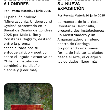
A LONDRES
SU NUEVA
EXPOSICIÓN
Por Revista Materia
24 junio 2025
Por Revista Materia
20 junio 2025
El pabellón chileno
"Minerasophia: Underground
La muestra de la artista
Cycles", presentado en la
Constanza Hermosilla,
Bienal de Diseño de Londres
presenta dos instalaciones:
2025 por Mále Uribe y
un Menstruadero y un
Constanza Gaggero, destacó
Amamantadero en pleno
entre la prensa
centro de Santiago,
especializada por su
proponiendo una nueva
enfoque crítico y poético
forma de habitar la ciudad
sobre el legado extractivo de
desde el arte, el cuerpo y
Chile. La instalación
los cuidados. [Leer más]
combinó arte, diseño,
ciencia y [Leer más]