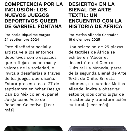
COMPETENCIA POR LA
DESIERTO» EN LA
INCLUSIÓN: LOS
BIENAL DE ARTE
NUEVOS JUEGOS
TEXTIL: UN
DEPORTIVOS QUEER
ENCUENTRO CON LA
DE GABRIEL FONTANA
HISTORIA DE ÁFRICA
Por Karla Riquelme Vargas
Por Matías Allende Contador
24 septiembre 2024
16 diciembre 2025
Este diseñador social y
Una selección de 25 piezas
artista ve a los entornos
de textiles de África se
deportivos como espacios
exhibe en "Abolir el
que reflejan las normas y
desierto" en el Centro
valores de la sociedad, e
Cultural La Moneda, parte
invita a desafiarlas a través
de la segunda Bienal de Arte
de los juegos que diseña.
Textil de Chile. En esta
Estará presente este 27 de
columna, su curador Matías
septiembre en What Design
Allende, invita a observar
Can Do México en el panel
estos tejidos como lugar de
Juego como Acto de
resistencia y transformación
Rebelión Colectiva. [Leer
cultural. [Leer más]
más]