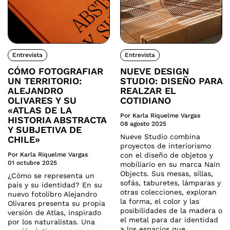
Entrevista
Entrevista
CÓMO FOTOGRAFIAR
NUEVE DESIGN
UN TERRITORIO:
STUDIO: DISEÑO PARA
ALEJANDRO
REALZAR EL
OLIVARES Y SU
COTIDIANO
«ATLAS DE LA
Por Karla Riquelme Vargas
HISTORIA ABSTRACTA
08 agosto 2025
Y SUBJETIVA DE
Nueve Studio combina
CHILE»
proyectos de interiorismo
Por Karla Riquelme Vargas
con el diseño de objetos y
01 octubre 2025
mobiliario en su marca Nain
Objects. Sus mesas, sillas,
¿Cómo se representa un
sofás, taburetes, lámparas y
país y su identidad? En su
otras colecciones, exploran
nuevo fotolibro Alejandro
la forma, el color y las
Olivares presenta su propia
posibilidades de la madera o
versión de Atlas, inspirado
el metal para dar identidad
por los naturalistas. Una
a los espacios que