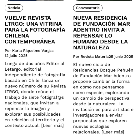
Noticia
Convocatoria
VUELVE REVISTA
NUEVA RESIDENCIA
LTRGO: UNA VITRINA
DE FUNDACIÓN MAR
PARA LA FOTOGRAFÍA
ADENTRO INVITA A
CHILENA
REPENSAR LO
CONTEMPORÁNEA
HUMANO DESDE LA
NATURALEZA
Por Karla Riquelme Vargas
12 julio 2025
Por Revista Materia
25 junio 2025
Luego de dos años Editorial
El nuevo ciclo de
Letargo, editorial
Residencias Bosque Pehuén
independiente de fotografía
de Fundación Mar Adentro
basada en Chile, lanza un
propone cambiar la forma
nuevo número de su Revista
en cómo nos pensamos
LTRGO, donde reúne el
como especie, explorando
trabajo de siete fotógraf@s
un cambio de perspectiva,
nacionales, que invitan a
desde la naturaleza. La
repensar la imagen y
invitación es para artistas e
explorar sus posibilidades
investigadores a enviar
en relación al territorio y el
propuestas que exploren
contexto actual. [Leer más]
nuevas ecologías
relacionales. [Leer más]