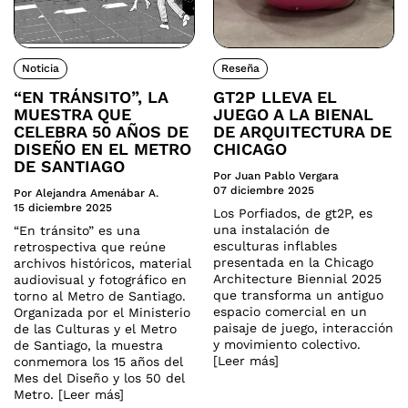
Noticia
Reseña
“EN TRÁNSITO”, LA
GT2P LLEVA EL
MUESTRA QUE
JUEGO A LA BIENAL
CELEBRA 50 AÑOS DE
DE ARQUITECTURA DE
DISEÑO EN EL METRO
CHICAGO
DE SANTIAGO
Por Juan Pablo Vergara
07 diciembre 2025
Por Alejandra Amenábar A.
15 diciembre 2025
Los Porfiados, de gt2P, es
una instalación de
“En tránsito” es una
esculturas inflables
retrospectiva que reúne
presentada en la Chicago
archivos históricos, material
Architecture Biennial 2025
audiovisual y fotográfico en
que transforma un antiguo
torno al Metro de Santiago.
espacio comercial en un
Organizada por el Ministerio
paisaje de juego, interacción
de las Culturas y el Metro
y movimiento colectivo.
de Santiago, la muestra
[Leer más]
conmemora los 15 años del
Mes del Diseño y los 50 del
Metro. [Leer más]