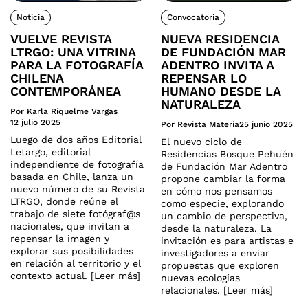
Noticia
Convocatoria
VUELVE REVISTA
NUEVA RESIDENCIA
LTRGO: UNA VITRINA
DE FUNDACIÓN MAR
PARA LA FOTOGRAFÍA
ADENTRO INVITA A
CHILENA
REPENSAR LO
CONTEMPORÁNEA
HUMANO DESDE LA
NATURALEZA
Por Karla Riquelme Vargas
12 julio 2025
Por Revista Materia
25 junio 2025
Luego de dos años Editorial
El nuevo ciclo de
Letargo, editorial
Residencias Bosque Pehuén
independiente de fotografía
de Fundación Mar Adentro
basada en Chile, lanza un
propone cambiar la forma
nuevo número de su Revista
en cómo nos pensamos
LTRGO, donde reúne el
como especie, explorando
trabajo de siete fotógraf@s
un cambio de perspectiva,
nacionales, que invitan a
desde la naturaleza. La
repensar la imagen y
invitación es para artistas e
explorar sus posibilidades
investigadores a enviar
en relación al territorio y el
propuestas que exploren
contexto actual. [Leer más]
nuevas ecologías
relacionales. [Leer más]