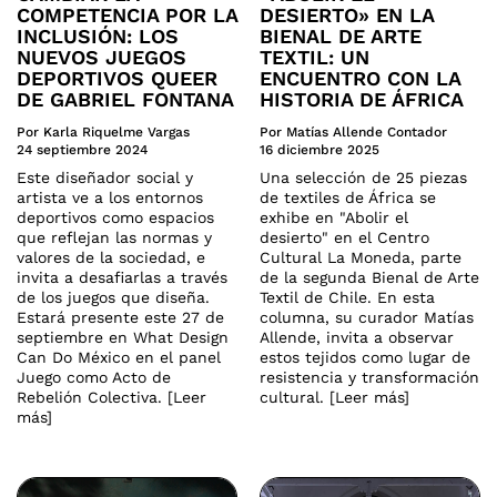
COMPETENCIA POR LA
DESIERTO» EN LA
INCLUSIÓN: LOS
BIENAL DE ARTE
NUEVOS JUEGOS
TEXTIL: UN
DEPORTIVOS QUEER
ENCUENTRO CON LA
DE GABRIEL FONTANA
HISTORIA DE ÁFRICA
Por Karla Riquelme Vargas
Por Matías Allende Contador
24 septiembre 2024
16 diciembre 2025
Este diseñador social y
Una selección de 25 piezas
artista ve a los entornos
de textiles de África se
deportivos como espacios
exhibe en "Abolir el
que reflejan las normas y
desierto" en el Centro
valores de la sociedad, e
Cultural La Moneda, parte
invita a desafiarlas a través
de la segunda Bienal de Arte
de los juegos que diseña.
Textil de Chile. En esta
Estará presente este 27 de
columna, su curador Matías
septiembre en What Design
Allende, invita a observar
Can Do México en el panel
estos tejidos como lugar de
Juego como Acto de
resistencia y transformación
Rebelión Colectiva. [Leer
cultural. [Leer más]
más]