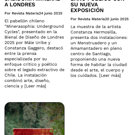
A LONDRES
SU NUEVA
EXPOSICIÓN
Por Revista Materia
24 junio 2025
Por Revista Materia
20 junio 2025
El pabellón chileno
"Minerasophia: Underground
La muestra de la artista
Cycles", presentado en la
Constanza Hermosilla,
Bienal de Diseño de Londres
presenta dos instalaciones:
2025 por Mále Uribe y
un Menstruadero y un
Constanza Gaggero, destacó
Amamantadero en pleno
entre la prensa
centro de Santiago,
especializada por su
proponiendo una nueva
enfoque crítico y poético
forma de habitar la ciudad
sobre el legado extractivo de
desde el arte, el cuerpo y
Chile. La instalación
los cuidados. [Leer más]
combinó arte, diseño,
ciencia y [Leer más]