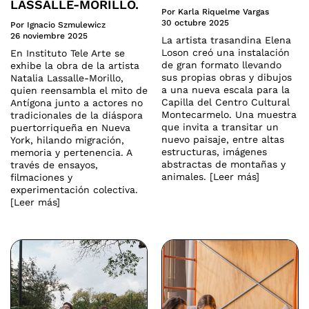
LASSALLE-MORILLO.
Por Karla Riquelme Vargas
30 octubre 2025
Por Ignacio Szmulewicz
26 noviembre 2025
La artista trasandina Elena
Loson creó una instalación
En Instituto Tele Arte se
de gran formato llevando
exhibe la obra de la artista
sus propias obras y dibujos
Natalia Lassalle-Morillo,
a una nueva escala para la
quien reensambla el mito de
Capilla del Centro Cultural
Antígona junto a actores no
Montecarmelo. Una muestra
tradicionales de la diáspora
que invita a transitar un
puertorriqueña en Nueva
nuevo paisaje, entre altas
York, hilando migración,
estructuras, imágenes
memoria y pertenencia. A
abstractas de montañas y
través de ensayos,
animales. [Leer más]
filmaciones y
experimentación colectiva.
[Leer más]