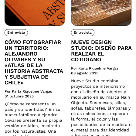
Entrevista
Entrevista
CÓMO FOTOGRAFIAR
NUEVE DESIGN
UN TERRITORIO:
STUDIO: DISEÑO PARA
ALEJANDRO
REALZAR EL
OLIVARES Y SU
COTIDIANO
«ATLAS DE LA
Por Karla Riquelme Vargas
HISTORIA ABSTRACTA
08 agosto 2025
Y SUBJETIVA DE
Nueve Studio combina
CHILE»
proyectos de interiorismo
Por Karla Riquelme Vargas
con el diseño de objetos y
01 octubre 2025
mobiliario en su marca Nain
Objects. Sus mesas, sillas,
¿Cómo se representa un
sofás, taburetes, lámparas y
país y su identidad? En su
otras colecciones, exploran
nuevo fotolibro Alejandro
la forma, el color y las
Olivares presenta su propia
posibilidades de la madera o
versión de Atlas, inspirado
el metal para dar identidad
por los naturalistas. Una
a los espacios que