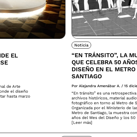
Noticia
“EN TRÁNSITO”, LA M
NDE EL
QUE CELEBRA 50 AÑO
RSE
DISEÑO EN EL METRO
SANTIAGO
Por Alejandra Amenábar A.
/
15 dic
nal de Arte
donde el diseño
“En tránsito” es una retrospectiv
sitar hasta marzo
archivos históricos, material audio
fotográfico en torno al Metro de S
Organizada por el Ministerio de la
Metro de Santiago, la muestra co
años del Mes del Diseño y los 50 
[Leer más]