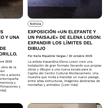
Noticia
OS
EXPOSICIÓN «UN ELEFANTE Y
EO Y UNA
UN PAISAJE» DE ELENA LOSON:
EXPANDIR LOS LÍMITES DEL
 DE
DIBUJO
ORILLO.
Por Karla Riquelme Vargas
/
30 octubre 2025
bre 2025
La artista trasandina Elena Loson creó una
instalación de gran formato llevando sus propias
 obra de la
obras y dibujos a una nueva escala para la
uien
Capilla del Centro Cultural Montecarmelo. Una
nto a actores
muestra que invita a transitar un nuevo paisaje,
uertorriqueña
entre altas estructuras, imágenes abstractas de
, memoria y
montañas y animales. [Leer más]
 filmaciones y
 más]