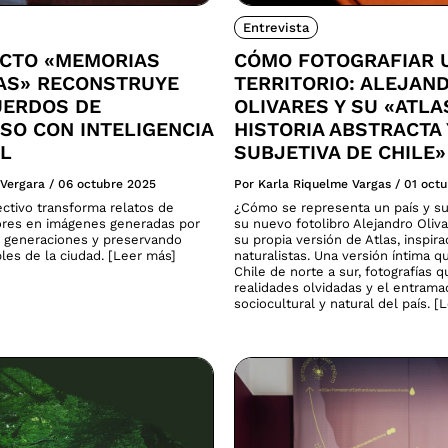
Entrevista
ECTO «MEMORIAS
CÓMO FOTOGRAFIAR 
CAS» RECONSTRUYE
TERRITORIO: ALEJAN
UERDOS DE
OLIVARES Y SU «ATLA
SO CON INTELIGENCIA
HISTORIA ABSTRACTA 
AL
SUBJETIVA DE CHILE»
 Vergara
/
06 octubre 2025
Por Karla Riquelme Vargas
/
01 oct
ectivo transforma relatos de
¿Cómo se representa un país y su
res en imágenes generadas por
su nuevo fotolibro Alejandro Oliv
 generaciones y preservando
su propia versión de Atlas, inspira
ibles de la ciudad. [Leer más]
naturalistas. Una versión íntima q
Chile de norte a sur, fotografías 
realidades olvidadas y el entram
sociocultural y natural del país. [