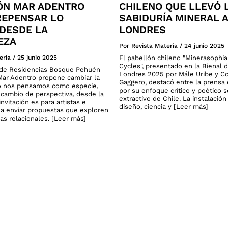
ÓN MAR ADENTRO
CHILENO QUE LLEVÓ 
 REPENSAR LO
SABIDURÍA MINERAL A
DESDE LA
LONDRES
EZA
Por Revista Materia
/
24 junio 2025
eria
/
25 junio 2025
El pabellón chileno "Minerasophi
Cycles", presentado en la Bienal 
o de Residencias Bosque Pehuén
Londres 2025 por Mále Uribe y C
ar Adentro propone cambiar la
Gaggero, destacó entre la prensa 
 nos pensamos como especie,
por su enfoque crítico y poético 
cambio de perspectiva, desde la
extractivo de Chile. La instalació
invitación es para artistas e
diseño, ciencia y [Leer más]
 a enviar propuestas que exploren
as relacionales. [Leer más]