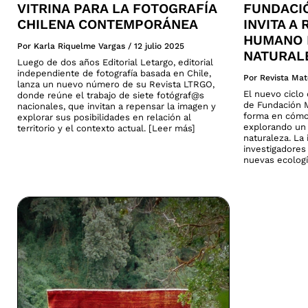
VITRINA PARA LA FOTOGRAFÍA
FUNDACI
CHILENA CONTEMPORÁNEA
INVITA A
HUMANO 
Por Karla Riquelme Vargas
/
12 julio 2025
NATURAL
Luego de dos años Editorial Letargo, editorial
independiente de fotografía basada en Chile,
Por Revista Mat
lanza un nuevo número de su Revista LTRGO,
El nuevo cicl
donde reúne el trabajo de siete fotógraf@s
de Fundación M
nacionales, que invitan a repensar la imagen y
forma en cómo
explorar sus posibilidades en relación al
explorando un 
territorio y el contexto actual. [Leer más]
naturaleza. La 
investigadores
nuevas ecologí