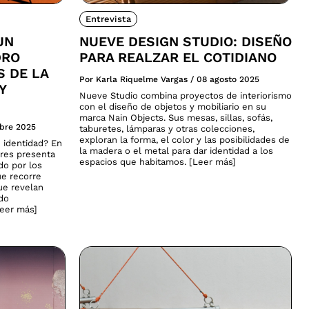
Entrevista
UN
NUEVE DESIGN STUDIO: DISEÑO
DRO
PARA REALZAR EL COTIDIANO
S DE LA
Por Karla Riquelme Vargas
/
08 agosto 2025
Y
Nueve Studio combina proyectos de interiorismo
con el diseño de objetos y mobiliario en su
marca Nain Objects. Sus mesas, sillas, sofás,
ubre 2025
taburetes, lámparas y otras colecciones,
exploran la forma, el color y las posibilidades de
 identidad? En
la madera o el metal para dar identidad a los
ares presenta
espacios que habitamos. [Leer más]
do por los
ue recorre
que revelan
ado
Leer más]