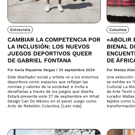
Entrevista
Columna
CAMBIAR LA COMPETENCIA POR
«ABOLIR 
LA INCLUSIÓN: LOS NUEVOS
BIENAL D
JUEGOS DEPORTIVOS QUEER
ENCUENTR
DE GABRIEL FONTANA
DE ÁFRIC
Por Karla Riquelme Vargas
/
24 septiembre 2024
Por Matías All
Este diseñador social y artista ve a los entornos
Una selección d
deportivos como espacios que reflejan las
se exhibe en "A
normas y valores de la sociedad, e invita a
Cultural La Mo
desafiarlas a través de los juegos que diseña.
de Arte Textil 
Estará presente este 27 de septiembre en What
curador Matías 
Design Can Do México en el panel Juego como
tejidos como lu
Acto de Rebelión Colectiva. [Leer más]
transformación