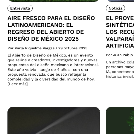
Entrevista
Noticia
AIRE FRESCO PARA EL DISEÑO
EL PROY
LATINOAMERICANO: EL
SINTÉTI
REGRESO DEL ABIERTO DE
LOS REC
DISEÑO DE MÉXICO 2025
VALPARAÍ
ARTIFICI
Por Karla Riquelme Vargas
/
29 octubre 2025
El Abierto de Diseño de México, es un evento
Por Juan Pablo
que reúne a creadores, investigadores y nuevas
Un archivo col
propuestas del diseño mexicano e internacional.
personas mayo
Este año volvió -luego de 4 años- con una
IA, conectando
propuesta renovada, que buscó reflejar la
historias invis
complejidad y la diversidad del mundo de hoy.
[Leer más]