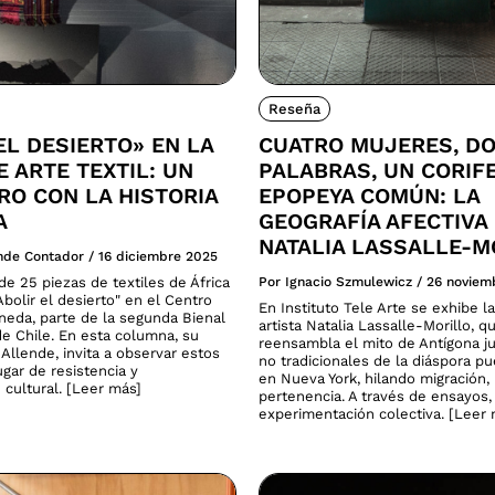
Reseña
EL DESIERTO» EN LA
CUATRO MUJERES, D
E ARTE TEXTIL: UN
PALABRAS, UN CORIF
O CON LA HISTORIA
EPOPEYA COMÚN: LA
A
GEOGRAFÍA AFECTIVA
NATALIA LASSALLE-M
ende Contador
/
16 diciembre 2025
e 25 piezas de textiles de África
Por Ignacio Szmulewicz
/
26 noviem
bolir el desierto" en el Centro
En Instituto Tele Arte se exhibe la
neda, parte de la segunda Bienal
artista Natalia Lassalle-Morillo, q
de Chile. En esta columna, su
reensambla el mito de Antígona ju
Allende, invita a observar estos
no tradicionales de la diáspora p
gar de resistencia y
en Nueva York, hilando migración
 cultural. [Leer más]
pertenencia. A través de ensayos,
experimentación colectiva. [Leer