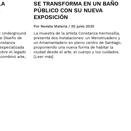
LA
SE TRANSFORMA EN UN BAÑO
PÚBLICO CON SU NUEVA
EXPOSICIÓN
Por Revista Materia
/
20 junio 2025
a: Underground
La muestra de la artista Constanza Hermosilla,
de Diseño de
presenta dos instalaciones: un Menstruadero y
onstanza
un Amamantadero en pleno centro de Santiago,
especializada
proponiendo una nueva forma de habitar la
sobre el legado
ciudad desde el arte, el cuerpo y los cuidados.
n combinó arte,
[Leer más]