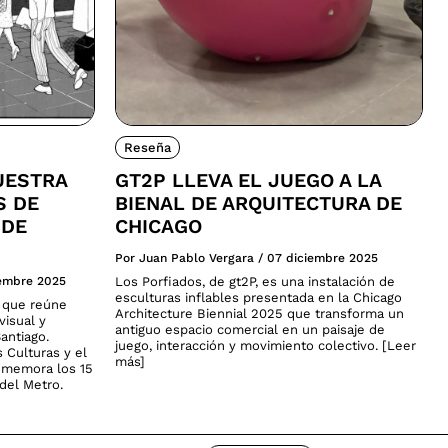
Reseña
UESTRA
GT2P LLEVA EL JUEGO A LA
S DE
BIENAL DE ARQUITECTURA DE
 DE
CHICAGO
Por Juan Pablo Vergara
/
07 diciembre 2025
iembre 2025
Los Porfiados, de gt2P, es una instalación de
esculturas inflables presentada en la Chicago
a que reúne
Architecture Biennial 2025 que transforma un
visual y
antiguo espacio comercial en un paisaje de
antiago.
juego, interacción y movimiento colectivo. [Leer
s Culturas y el
más]
nmemora los 15
del Metro.