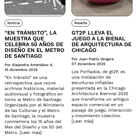
Noticia
Reseña
“EN TRÁNSITO”, LA
GT2P LLEVA EL
MUESTRA QUE
JUEGO A LA BIENAL
CELEBRA 50 AÑOS DE
DE ARQUITECTURA DE
DISEÑO EN EL METRO
CHICAGO
DE SANTIAGO
Por Juan Pablo Vergara
07 diciembre 2025
Por Alejandra Amenábar A.
15 diciembre 2025
Los Porfiados, de gt2P, es
una instalación de
“En tránsito” es una
esculturas inflables
retrospectiva que reúne
presentada en la Chicago
archivos históricos, material
Architecture Biennial 2025
audiovisual y fotográfico en
que transforma un antiguo
torno al Metro de Santiago.
espacio comercial en un
Organizada por el Ministerio
paisaje de juego, interacción
de las Culturas y el Metro
y movimiento colectivo.
de Santiago, la muestra
[Leer más]
conmemora los 15 años del
Mes del Diseño y los 50 del
Metro. [Leer más]