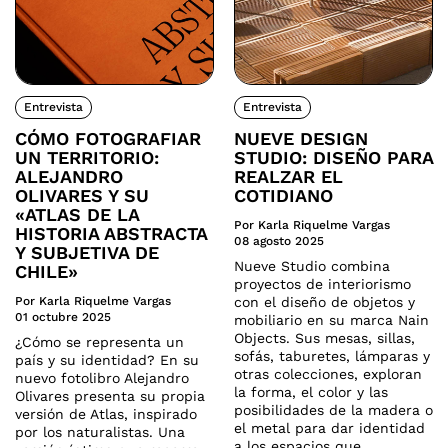
Entrevista
Entrevista
CÓMO FOTOGRAFIAR
NUEVE DESIGN
UN TERRITORIO:
STUDIO: DISEÑO PARA
ALEJANDRO
REALZAR EL
OLIVARES Y SU
COTIDIANO
«ATLAS DE LA
Por Karla Riquelme Vargas
HISTORIA ABSTRACTA
08 agosto 2025
Y SUBJETIVA DE
Nueve Studio combina
CHILE»
proyectos de interiorismo
Por Karla Riquelme Vargas
con el diseño de objetos y
01 octubre 2025
mobiliario en su marca Nain
Objects. Sus mesas, sillas,
¿Cómo se representa un
sofás, taburetes, lámparas y
país y su identidad? En su
otras colecciones, exploran
nuevo fotolibro Alejandro
la forma, el color y las
Olivares presenta su propia
posibilidades de la madera o
versión de Atlas, inspirado
el metal para dar identidad
por los naturalistas. Una
a los espacios que