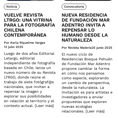
Noticia
Convocatoria
VUELVE REVISTA
NUEVA RESIDENCIA
LTRGO: UNA VITRINA
DE FUNDACIÓN MAR
PARA LA FOTOGRAFÍA
ADENTRO INVITA A
CHILENA
REPENSAR LO
CONTEMPORÁNEA
HUMANO DESDE LA
NATURALEZA
Por Karla Riquelme Vargas
12 julio 2025
Por Revista Materia
25 junio 2025
Luego de dos años Editorial
El nuevo ciclo de
Letargo, editorial
Residencias Bosque Pehuén
independiente de fotografía
de Fundación Mar Adentro
basada en Chile, lanza un
propone cambiar la forma
nuevo número de su Revista
en cómo nos pensamos
LTRGO, donde reúne el
como especie, explorando
trabajo de siete fotógraf@s
un cambio de perspectiva,
nacionales, que invitan a
desde la naturaleza. La
repensar la imagen y
invitación es para artistas e
explorar sus posibilidades
investigadores a enviar
en relación al territorio y el
propuestas que exploren
contexto actual. [Leer más]
nuevas ecologías
relacionales. [Leer más]