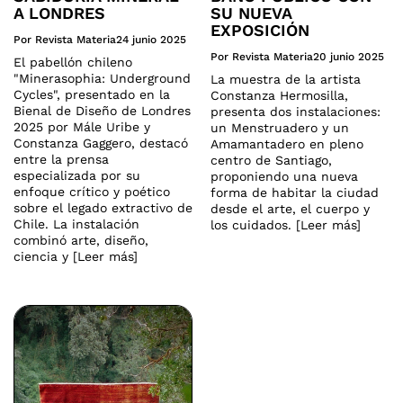
A LONDRES
SU NUEVA
EXPOSICIÓN
Por Revista Materia
24 junio 2025
Por Revista Materia
20 junio 2025
El pabellón chileno
"Minerasophia: Underground
La muestra de la artista
Cycles", presentado en la
Constanza Hermosilla,
Bienal de Diseño de Londres
presenta dos instalaciones:
2025 por Mále Uribe y
un Menstruadero y un
Constanza Gaggero, destacó
Amamantadero en pleno
entre la prensa
centro de Santiago,
especializada por su
proponiendo una nueva
enfoque crítico y poético
forma de habitar la ciudad
sobre el legado extractivo de
desde el arte, el cuerpo y
Chile. La instalación
los cuidados. [Leer más]
combinó arte, diseño,
ciencia y [Leer más]