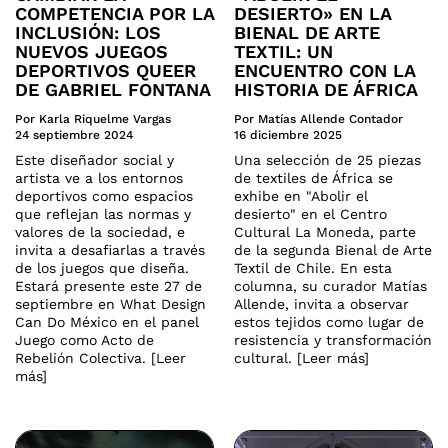
COMPETENCIA POR LA
DESIERTO» EN LA
INCLUSIÓN: LOS
BIENAL DE ARTE
NUEVOS JUEGOS
TEXTIL: UN
DEPORTIVOS QUEER
ENCUENTRO CON LA
DE GABRIEL FONTANA
HISTORIA DE ÁFRICA
Por Karla Riquelme Vargas
Por Matías Allende Contador
24 septiembre 2024
16 diciembre 2025
Este diseñador social y
Una selección de 25 piezas
artista ve a los entornos
de textiles de África se
deportivos como espacios
exhibe en "Abolir el
que reflejan las normas y
desierto" en el Centro
valores de la sociedad, e
Cultural La Moneda, parte
invita a desafiarlas a través
de la segunda Bienal de Arte
de los juegos que diseña.
Textil de Chile. En esta
Estará presente este 27 de
columna, su curador Matías
septiembre en What Design
Allende, invita a observar
Can Do México en el panel
estos tejidos como lugar de
Juego como Acto de
resistencia y transformación
Rebelión Colectiva. [Leer
cultural. [Leer más]
más]