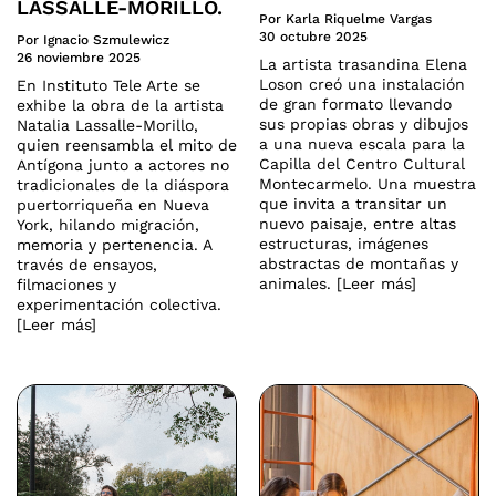
LASSALLE-MORILLO.
Por Karla Riquelme Vargas
30 octubre 2025
Por Ignacio Szmulewicz
26 noviembre 2025
La artista trasandina Elena
Loson creó una instalación
En Instituto Tele Arte se
de gran formato llevando
exhibe la obra de la artista
sus propias obras y dibujos
Natalia Lassalle-Morillo,
a una nueva escala para la
quien reensambla el mito de
Capilla del Centro Cultural
Antígona junto a actores no
Montecarmelo. Una muestra
tradicionales de la diáspora
que invita a transitar un
puertorriqueña en Nueva
nuevo paisaje, entre altas
York, hilando migración,
estructuras, imágenes
memoria y pertenencia. A
abstractas de montañas y
través de ensayos,
animales. [Leer más]
filmaciones y
experimentación colectiva.
[Leer más]