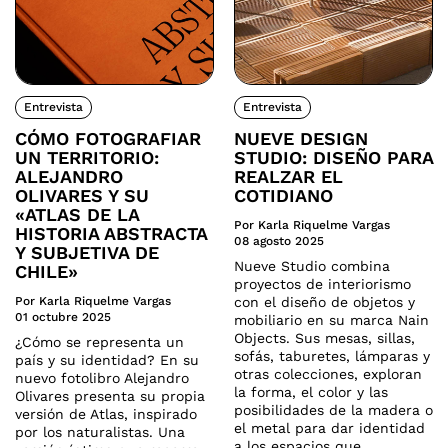
Entrevista
Entrevista
CÓMO FOTOGRAFIAR
NUEVE DESIGN
UN TERRITORIO:
STUDIO: DISEÑO PARA
ALEJANDRO
REALZAR EL
OLIVARES Y SU
COTIDIANO
«ATLAS DE LA
Por Karla Riquelme Vargas
HISTORIA ABSTRACTA
08 agosto 2025
Y SUBJETIVA DE
Nueve Studio combina
CHILE»
proyectos de interiorismo
Por Karla Riquelme Vargas
con el diseño de objetos y
01 octubre 2025
mobiliario en su marca Nain
Objects. Sus mesas, sillas,
¿Cómo se representa un
sofás, taburetes, lámparas y
país y su identidad? En su
otras colecciones, exploran
nuevo fotolibro Alejandro
la forma, el color y las
Olivares presenta su propia
posibilidades de la madera o
versión de Atlas, inspirado
el metal para dar identidad
por los naturalistas. Una
a los espacios que