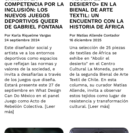
COMPETENCIA POR LA
DESIERTO» EN LA
INCLUSIÓN: LOS
BIENAL DE ARTE
NUEVOS JUEGOS
TEXTIL: UN
DEPORTIVOS QUEER
ENCUENTRO CON LA
DE GABRIEL FONTANA
HISTORIA DE ÁFRICA
Por Karla Riquelme Vargas
Por Matías Allende Contador
24 septiembre 2024
16 diciembre 2025
Este diseñador social y
Una selección de 25 piezas
artista ve a los entornos
de textiles de África se
deportivos como espacios
exhibe en "Abolir el
que reflejan las normas y
desierto" en el Centro
valores de la sociedad, e
Cultural La Moneda, parte
invita a desafiarlas a través
de la segunda Bienal de Arte
de los juegos que diseña.
Textil de Chile. En esta
Estará presente este 27 de
columna, su curador Matías
septiembre en What Design
Allende, invita a observar
Can Do México en el panel
estos tejidos como lugar de
Juego como Acto de
resistencia y transformación
Rebelión Colectiva. [Leer
cultural. [Leer más]
más]