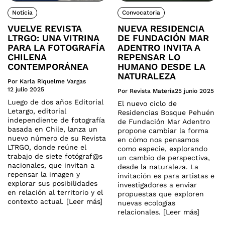
Noticia
Convocatoria
VUELVE REVISTA
NUEVA RESIDENCIA
LTRGO: UNA VITRINA
DE FUNDACIÓN MAR
PARA LA FOTOGRAFÍA
ADENTRO INVITA A
CHILENA
REPENSAR LO
CONTEMPORÁNEA
HUMANO DESDE LA
NATURALEZA
Por Karla Riquelme Vargas
12 julio 2025
Por Revista Materia
25 junio 2025
Luego de dos años Editorial
El nuevo ciclo de
Letargo, editorial
Residencias Bosque Pehuén
independiente de fotografía
de Fundación Mar Adentro
basada en Chile, lanza un
propone cambiar la forma
nuevo número de su Revista
en cómo nos pensamos
LTRGO, donde reúne el
como especie, explorando
trabajo de siete fotógraf@s
un cambio de perspectiva,
nacionales, que invitan a
desde la naturaleza. La
repensar la imagen y
invitación es para artistas e
explorar sus posibilidades
investigadores a enviar
en relación al territorio y el
propuestas que exploren
contexto actual. [Leer más]
nuevas ecologías
relacionales. [Leer más]