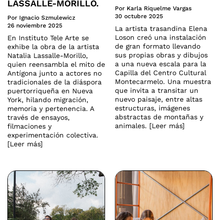
LASSALLE-MORILLO.
Por Karla Riquelme Vargas
30 octubre 2025
Por Ignacio Szmulewicz
26 noviembre 2025
La artista trasandina Elena
Loson creó una instalación
En Instituto Tele Arte se
de gran formato llevando
exhibe la obra de la artista
sus propias obras y dibujos
Natalia Lassalle-Morillo,
a una nueva escala para la
quien reensambla el mito de
Capilla del Centro Cultural
Antígona junto a actores no
Montecarmelo. Una muestra
tradicionales de la diáspora
que invita a transitar un
puertorriqueña en Nueva
nuevo paisaje, entre altas
York, hilando migración,
estructuras, imágenes
memoria y pertenencia. A
abstractas de montañas y
través de ensayos,
animales. [Leer más]
filmaciones y
experimentación colectiva.
[Leer más]