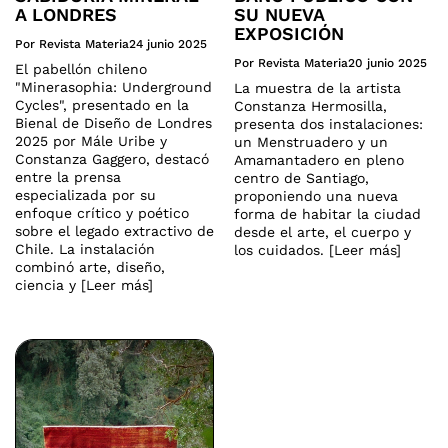
A LONDRES
SU NUEVA
EXPOSICIÓN
Por Revista Materia
24 junio 2025
Por Revista Materia
20 junio 2025
El pabellón chileno
"Minerasophia: Underground
La muestra de la artista
Cycles", presentado en la
Constanza Hermosilla,
Bienal de Diseño de Londres
presenta dos instalaciones:
2025 por Mále Uribe y
un Menstruadero y un
Constanza Gaggero, destacó
Amamantadero en pleno
entre la prensa
centro de Santiago,
especializada por su
proponiendo una nueva
enfoque crítico y poético
forma de habitar la ciudad
sobre el legado extractivo de
desde el arte, el cuerpo y
Chile. La instalación
los cuidados. [Leer más]
combinó arte, diseño,
ciencia y [Leer más]