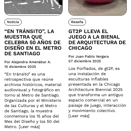
Noticia
Reseña
“EN TRÁNSITO”, LA
GT2P LLEVA EL
MUESTRA QUE
JUEGO A LA BIENAL
CELEBRA 50 AÑOS DE
DE ARQUITECTURA DE
DISEÑO EN EL METRO
CHICAGO
DE SANTIAGO
Por Juan Pablo Vergara
07 diciembre 2025
Por Alejandra Amenábar A.
15 diciembre 2025
Los Porfiados, de gt2P, es
una instalación de
“En tránsito” es una
esculturas inflables
retrospectiva que reúne
presentada en la Chicago
archivos históricos, material
Architecture Biennial 2025
audiovisual y fotográfico en
que transforma un antiguo
torno al Metro de Santiago.
espacio comercial en un
Organizada por el Ministerio
paisaje de juego, interacción
de las Culturas y el Metro
y movimiento colectivo.
de Santiago, la muestra
[Leer más]
conmemora los 15 años del
Mes del Diseño y los 50 del
Metro. [Leer más]