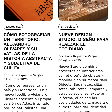
Entrevista
Entrevista
CÓMO FOTOGRAFIAR
NUEVE DESIGN
UN TERRITORIO:
STUDIO: DISEÑO PARA
ALEJANDRO
REALZAR EL
OLIVARES Y SU
COTIDIANO
«ATLAS DE LA
Por Karla Riquelme Vargas
HISTORIA ABSTRACTA
08 agosto 2025
Y SUBJETIVA DE
Nueve Studio combina
CHILE»
proyectos de interiorismo
Por Karla Riquelme Vargas
con el diseño de objetos y
01 octubre 2025
mobiliario en su marca Nain
Objects. Sus mesas, sillas,
¿Cómo se representa un
sofás, taburetes, lámparas y
país y su identidad? En su
otras colecciones, exploran
nuevo fotolibro Alejandro
la forma, el color y las
Olivares presenta su propia
posibilidades de la madera o
versión de Atlas, inspirado
el metal para dar identidad
por los naturalistas. Una
a los espacios que