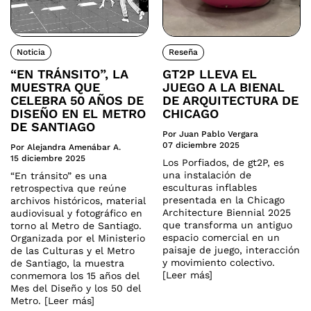
Noticia
Reseña
“EN TRÁNSITO”, LA
GT2P LLEVA EL
MUESTRA QUE
JUEGO A LA BIENAL
CELEBRA 50 AÑOS DE
DE ARQUITECTURA DE
DISEÑO EN EL METRO
CHICAGO
DE SANTIAGO
Por Juan Pablo Vergara
07 diciembre 2025
Por Alejandra Amenábar A.
15 diciembre 2025
Los Porfiados, de gt2P, es
una instalación de
“En tránsito” es una
esculturas inflables
retrospectiva que reúne
presentada en la Chicago
archivos históricos, material
Architecture Biennial 2025
audiovisual y fotográfico en
que transforma un antiguo
torno al Metro de Santiago.
espacio comercial en un
Organizada por el Ministerio
paisaje de juego, interacción
de las Culturas y el Metro
y movimiento colectivo.
de Santiago, la muestra
[Leer más]
conmemora los 15 años del
Mes del Diseño y los 50 del
Metro. [Leer más]