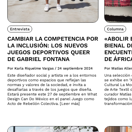
Entrevista
Columna
CAMBIAR LA COMPETENCIA POR
«ABOLIR 
LA INCLUSIÓN: LOS NUEVOS
BIENAL D
JUEGOS DEPORTIVOS QUEER
ENCUENTR
DE GABRIEL FONTANA
DE ÁFRIC
Por Karla Riquelme Vargas
/
24 septiembre 2024
Por Matías All
Este diseñador social y artista ve a los entornos
Una selección d
deportivos como espacios que reflejan las
se exhibe en "A
normas y valores de la sociedad, e invita a
Cultural La Mo
desafiarlas a través de los juegos que diseña.
de Arte Textil 
Estará presente este 27 de septiembre en What
curador Matías 
Design Can Do México en el panel Juego como
tejidos como lu
Acto de Rebelión Colectiva. [Leer más]
transformación