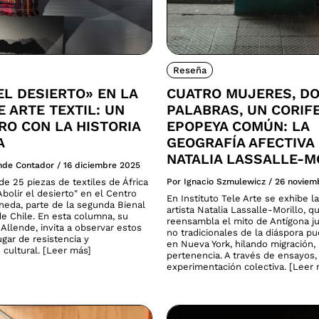
Reseña
EL DESIERTO» EN LA
CUATRO MUJERES, D
E ARTE TEXTIL: UN
PALABRAS, UN CORIF
O CON LA HISTORIA
EPOPEYA COMÚN: LA
A
GEOGRAFÍA AFECTIVA
NATALIA LASSALLE-M
ende Contador
/
16 diciembre 2025
e 25 piezas de textiles de África
Por Ignacio Szmulewicz
/
26 noviem
bolir el desierto" en el Centro
En Instituto Tele Arte se exhibe la
neda, parte de la segunda Bienal
artista Natalia Lassalle-Morillo, q
de Chile. En esta columna, su
reensambla el mito de Antígona ju
Allende, invita a observar estos
no tradicionales de la diáspora p
gar de resistencia y
en Nueva York, hilando migración
 cultural. [Leer más]
pertenencia. A través de ensayos,
experimentación colectiva. [Leer