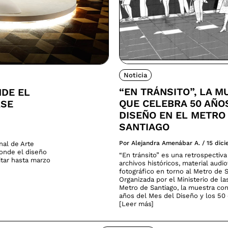
Noticia
“EN TRÁNSITO”, LA M
NDE EL
QUE CELEBRA 50 AÑO
RSE
DISEÑO EN EL METRO
SANTIAGO
Por Alejandra Amenábar A.
/
15 dic
nal de Arte
donde el diseño
“En tránsito” es una retrospectiv
sitar hasta marzo
archivos históricos, material audio
fotográfico en torno al Metro de S
Organizada por el Ministerio de la
Metro de Santiago, la muestra co
años del Mes del Diseño y los 50 
[Leer más]