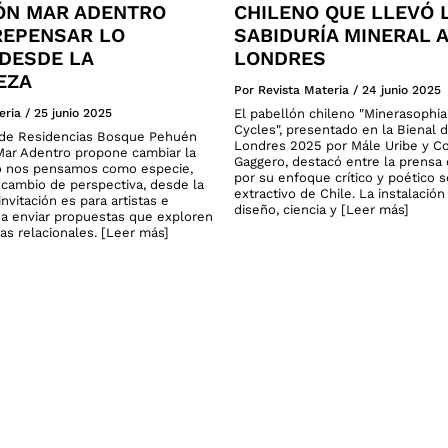
ÓN MAR ADENTRO
CHILENO QUE LLEVÓ 
 REPENSAR LO
SABIDURÍA MINERAL A
DESDE LA
LONDRES
EZA
Por Revista Materia
/
24 junio 2025
eria
/
25 junio 2025
El pabellón chileno "Minerasophi
Cycles", presentado en la Bienal 
o de Residencias Bosque Pehuén
Londres 2025 por Mále Uribe y C
ar Adentro propone cambiar la
Gaggero, destacó entre la prensa 
 nos pensamos como especie,
por su enfoque crítico y poético 
cambio de perspectiva, desde la
extractivo de Chile. La instalació
invitación es para artistas e
diseño, ciencia y [Leer más]
 a enviar propuestas que exploren
as relacionales. [Leer más]