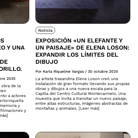
Noticia
OS
EXPOSICIÓN «UN ELEFANTE Y
EO Y UNA
UN PAISAJE» DE ELENA LOSON:
EXPANDIR LOS LÍMITES DEL
 DE
DIBUJO
ORILLO.
Por Karla Riquelme Vargas
/
30 octubre 2025
bre 2025
La artista trasandina Elena Loson creó una
instalación de gran formato llevando sus propias
 obra de la
obras y dibujos a una nueva escala para la
uien
Capilla del Centro Cultural Montecarmelo. Una
nto a actores
muestra que invita a transitar un nuevo paisaje,
uertorriqueña
entre altas estructuras, imágenes abstractas de
, memoria y
montañas y animales. [Leer más]
 filmaciones y
 más]