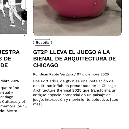
Reseña
UESTRA
GT2P LLEVA EL JUEGO A LA
S DE
BIENAL DE ARQUITECTURA DE
 DE
CHICAGO
Por Juan Pablo Vergara
/
07 diciembre 2025
iembre 2025
Los Porfiados, de gt2P, es una instalación de
esculturas inflables presentada en la Chicago
a que reúne
Architecture Biennial 2025 que transforma un
visual y
antiguo espacio comercial en un paisaje de
antiago.
juego, interacción y movimiento colectivo. [Leer
s Culturas y el
más]
nmemora los 15
del Metro.