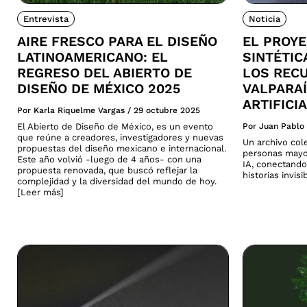
Entrevista
Noticia
AIRE FRESCO PARA EL DISEÑO
EL PROY
LATINOAMERICANO: EL
SINTÉTI
REGRESO DEL ABIERTO DE
LOS REC
DISEÑO DE MÉXICO 2025
VALPARAÍ
ARTIFICI
Por Karla Riquelme Vargas
/
29 octubre 2025
El Abierto de Diseño de México, es un evento
Por Juan Pablo
que reúne a creadores, investigadores y nuevas
Un archivo col
propuestas del diseño mexicano e internacional.
personas mayo
Este año volvió -luego de 4 años- con una
IA, conectando
propuesta renovada, que buscó reflejar la
historias invis
complejidad y la diversidad del mundo de hoy.
[Leer más]