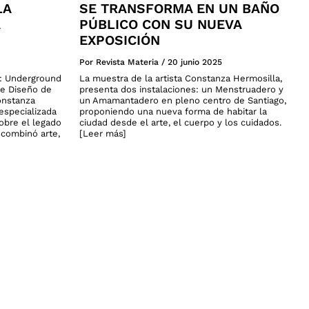
LA
SE TRANSFORMA EN UN BAÑO
PÚBLICO CON SU NUEVA
EXPOSICIÓN
Por Revista Materia
/
20 junio 2025
a: Underground
La muestra de la artista Constanza Hermosilla,
de Diseño de
presenta dos instalaciones: un Menstruadero y
onstanza
un Amamantadero en pleno centro de Santiago,
especializada
proponiendo una nueva forma de habitar la
sobre el legado
ciudad desde el arte, el cuerpo y los cuidados.
n combinó arte,
[Leer más]