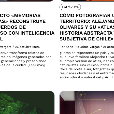
Entrevista
ECTO «MEMORIAS
CÓMO FOTOGRAFIAR 
CAS» RECONSTRUYE
TERRITORIO: ALEJAN
UERDOS DE
OLIVARES Y SU «ATLA
SO CON INTELIGENCIA
HISTORIA ABSTRACTA 
AL
SUBJETIVA DE CHILE»
 Vergara
/
06 octubre 2025
Por Karla Riquelme Vargas
/
01 oct
ectivo transforma relatos de
¿Cómo se representa un país y su
res en imágenes generadas por
su nuevo fotolibro Alejandro Oliv
 generaciones y preservando
su propia versión de Atlas, inspira
ibles de la ciudad. [Leer más]
naturalistas. Una versión íntima q
Chile de norte a sur, fotografías 
realidades olvidadas y el entram
sociocultural y natural del país. [