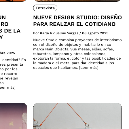
Entrevista
UN
NUEVE DESIGN STUDIO: DISEÑO
DRO
PARA REALZAR EL COTIDIANO
S DE LA
Por Karla Riquelme Vargas
/
08 agosto 2025
Y
Nueve Studio combina proyectos de interiorismo
con el diseño de objetos y mobiliario en su
marca Nain Objects. Sus mesas, sillas, sofás,
ubre 2025
taburetes, lámparas y otras colecciones,
exploran la forma, el color y las posibilidades de
 identidad? En
la madera o el metal para dar identidad a los
ares presenta
espacios que habitamos. [Leer más]
do por los
ue recorre
que revelan
ado
Leer más]