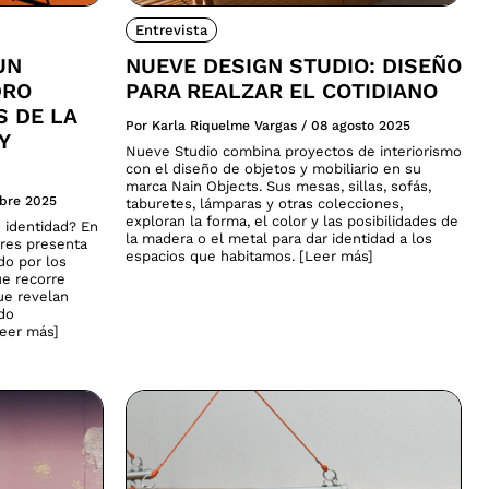
Entrevista
UN
NUEVE DESIGN STUDIO: DISEÑO
DRO
PARA REALZAR EL COTIDIANO
S DE LA
Por Karla Riquelme Vargas
/
08 agosto 2025
Y
Nueve Studio combina proyectos de interiorismo
con el diseño de objetos y mobiliario en su
marca Nain Objects. Sus mesas, sillas, sofás,
ubre 2025
taburetes, lámparas y otras colecciones,
exploran la forma, el color y las posibilidades de
 identidad? En
la madera o el metal para dar identidad a los
ares presenta
espacios que habitamos. [Leer más]
do por los
ue recorre
que revelan
ado
Leer más]