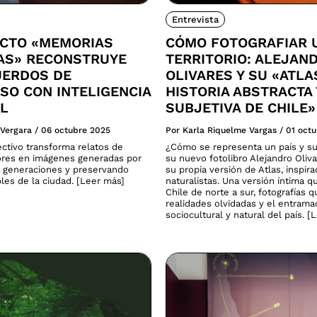
Entrevista
ECTO «MEMORIAS
CÓMO FOTOGRAFIAR 
CAS» RECONSTRUYE
TERRITORIO: ALEJAN
UERDOS DE
OLIVARES Y SU «ATLA
SO CON INTELIGENCIA
HISTORIA ABSTRACTA 
AL
SUBJETIVA DE CHILE»
 Vergara
/
06 octubre 2025
Por Karla Riquelme Vargas
/
01 oct
ectivo transforma relatos de
¿Cómo se representa un país y su
res en imágenes generadas por
su nuevo fotolibro Alejandro Oliv
 generaciones y preservando
su propia versión de Atlas, inspira
ibles de la ciudad. [Leer más]
naturalistas. Una versión íntima q
Chile de norte a sur, fotografías 
realidades olvidadas y el entram
sociocultural y natural del país. [