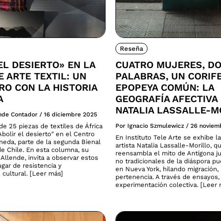
Reseña
EL DESIERTO» EN LA
CUATRO MUJERES, D
E ARTE TEXTIL: UN
PALABRAS, UN CORIF
O CON LA HISTORIA
EPOPEYA COMÚN: LA
A
GEOGRAFÍA AFECTIVA
NATALIA LASSALLE-M
ende Contador
/
16 diciembre 2025
e 25 piezas de textiles de África
Por Ignacio Szmulewicz
/
26 noviem
bolir el desierto" en el Centro
En Instituto Tele Arte se exhibe la
neda, parte de la segunda Bienal
artista Natalia Lassalle-Morillo, q
de Chile. En esta columna, su
reensambla el mito de Antígona ju
Allende, invita a observar estos
no tradicionales de la diáspora p
gar de resistencia y
en Nueva York, hilando migración
 cultural. [Leer más]
pertenencia. A través de ensayos,
experimentación colectiva. [Leer