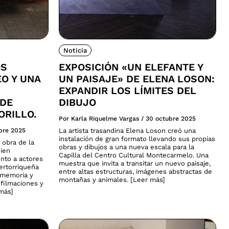
Noticia
OS
EXPOSICIÓN «UN ELEFANTE Y
EO Y UNA
UN PAISAJE» DE ELENA LOSON:
EXPANDIR LOS LÍMITES DEL
 DE
DIBUJO
ORILLO.
Por Karla Riquelme Vargas
/
30 octubre 2025
bre 2025
La artista trasandina Elena Loson creó una
instalación de gran formato llevando sus propias
 obra de la
obras y dibujos a una nueva escala para la
uien
Capilla del Centro Cultural Montecarmelo. Una
nto a actores
muestra que invita a transitar un nuevo paisaje,
uertorriqueña
entre altas estructuras, imágenes abstractas de
, memoria y
montañas y animales. [Leer más]
 filmaciones y
 más]