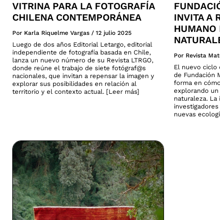
VITRINA PARA LA FOTOGRAFÍA
FUNDACI
CHILENA CONTEMPORÁNEA
INVITA A
HUMANO 
Por Karla Riquelme Vargas
/
12 julio 2025
NATURAL
Luego de dos años Editorial Letargo, editorial
independiente de fotografía basada en Chile,
Por Revista Mat
lanza un nuevo número de su Revista LTRGO,
El nuevo cicl
donde reúne el trabajo de siete fotógraf@s
de Fundación M
nacionales, que invitan a repensar la imagen y
forma en cómo
explorar sus posibilidades en relación al
explorando un 
territorio y el contexto actual. [Leer más]
naturaleza. La 
investigadores
nuevas ecologí