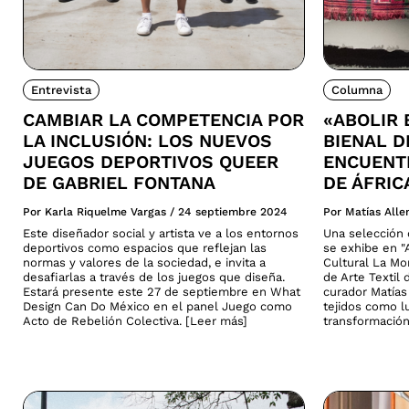
Entrevista
Columna
CAMBIAR LA COMPETENCIA POR
«ABOLIR 
LA INCLUSIÓN: LOS NUEVOS
BIENAL D
JUEGOS DEPORTIVOS QUEER
ENCUENTR
DE GABRIEL FONTANA
DE ÁFRIC
Por Karla Riquelme Vargas
/
24 septiembre 2024
Por Matías All
Este diseñador social y artista ve a los entornos
Una selección d
deportivos como espacios que reflejan las
se exhibe en "A
normas y valores de la sociedad, e invita a
Cultural La Mo
desafiarlas a través de los juegos que diseña.
de Arte Textil 
Estará presente este 27 de septiembre en What
curador Matías 
Design Can Do México en el panel Juego como
tejidos como lu
Acto de Rebelión Colectiva. [Leer más]
transformación