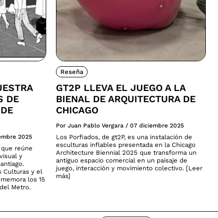
Reseña
UESTRA
GT2P LLEVA EL JUEGO A LA
S DE
BIENAL DE ARQUITECTURA DE
 DE
CHICAGO
Por Juan Pablo Vergara
/
07 diciembre 2025
iembre 2025
Los Porfiados, de gt2P, es una instalación de
esculturas inflables presentada en la Chicago
a que reúne
Architecture Biennial 2025 que transforma un
visual y
antiguo espacio comercial en un paisaje de
antiago.
juego, interacción y movimiento colectivo. [Leer
s Culturas y el
más]
nmemora los 15
del Metro.