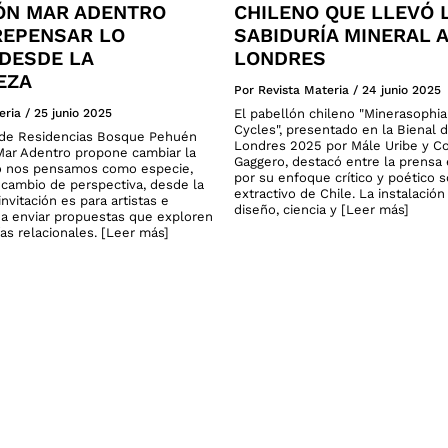
ÓN MAR ADENTRO
CHILENO QUE LLEVÓ 
 REPENSAR LO
SABIDURÍA MINERAL A
DESDE LA
LONDRES
EZA
Por Revista Materia
/
24 junio 2025
eria
/
25 junio 2025
El pabellón chileno "Minerasophi
Cycles", presentado en la Bienal 
o de Residencias Bosque Pehuén
Londres 2025 por Mále Uribe y C
ar Adentro propone cambiar la
Gaggero, destacó entre la prensa 
 nos pensamos como especie,
por su enfoque crítico y poético 
cambio de perspectiva, desde la
extractivo de Chile. La instalació
invitación es para artistas e
diseño, ciencia y [Leer más]
 a enviar propuestas que exploren
as relacionales. [Leer más]