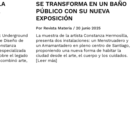
LA
SE TRANSFORMA EN UN BAÑO
PÚBLICO CON SU NUEVA
EXPOSICIÓN
Por Revista Materia
/
20 junio 2025
a: Underground
La muestra de la artista Constanza Hermosilla,
de Diseño de
presenta dos instalaciones: un Menstruadero y
onstanza
un Amamantadero en pleno centro de Santiago,
especializada
proponiendo una nueva forma de habitar la
sobre el legado
ciudad desde el arte, el cuerpo y los cuidados.
n combinó arte,
[Leer más]