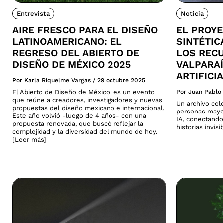
Entrevista
Noticia
AIRE FRESCO PARA EL DISEÑO
EL PROY
LATINOAMERICANO: EL
SINTÉTI
REGRESO DEL ABIERTO DE
LOS REC
DISEÑO DE MÉXICO 2025
VALPARAÍ
ARTIFICI
Por Karla Riquelme Vargas
/
29 octubre 2025
El Abierto de Diseño de México, es un evento
Por Juan Pablo
que reúne a creadores, investigadores y nuevas
Un archivo col
propuestas del diseño mexicano e internacional.
personas mayo
Este año volvió -luego de 4 años- con una
IA, conectando
propuesta renovada, que buscó reflejar la
historias invis
complejidad y la diversidad del mundo de hoy.
[Leer más]