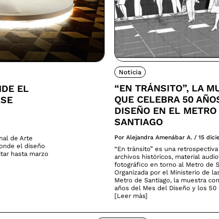
Noticia
“EN TRÁNSITO”, LA M
NDE EL
QUE CELEBRA 50 AÑO
RSE
DISEÑO EN EL METRO
SANTIAGO
Por Alejandra Amenábar A.
/
15 dic
nal de Arte
donde el diseño
“En tránsito” es una retrospectiv
sitar hasta marzo
archivos históricos, material audio
fotográfico en torno al Metro de S
Organizada por el Ministerio de la
Metro de Santiago, la muestra co
años del Mes del Diseño y los 50 
[Leer más]