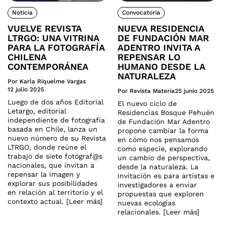
Noticia
Convocatoria
VUELVE REVISTA
NUEVA RESIDENCIA
LTRGO: UNA VITRINA
DE FUNDACIÓN MAR
PARA LA FOTOGRAFÍA
ADENTRO INVITA A
CHILENA
REPENSAR LO
CONTEMPORÁNEA
HUMANO DESDE LA
NATURALEZA
Por Karla Riquelme Vargas
12 julio 2025
Por Revista Materia
25 junio 2025
Luego de dos años Editorial
El nuevo ciclo de
Letargo, editorial
Residencias Bosque Pehuén
independiente de fotografía
de Fundación Mar Adentro
basada en Chile, lanza un
propone cambiar la forma
nuevo número de su Revista
en cómo nos pensamos
LTRGO, donde reúne el
como especie, explorando
trabajo de siete fotógraf@s
un cambio de perspectiva,
nacionales, que invitan a
desde la naturaleza. La
repensar la imagen y
invitación es para artistas e
explorar sus posibilidades
investigadores a enviar
en relación al territorio y el
propuestas que exploren
contexto actual. [Leer más]
nuevas ecologías
relacionales. [Leer más]