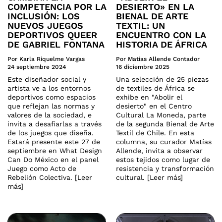
COMPETENCIA POR LA
DESIERTO» EN LA
INCLUSIÓN: LOS
BIENAL DE ARTE
NUEVOS JUEGOS
TEXTIL: UN
DEPORTIVOS QUEER
ENCUENTRO CON LA
DE GABRIEL FONTANA
HISTORIA DE ÁFRICA
Por Karla Riquelme Vargas
Por Matías Allende Contador
24 septiembre 2024
16 diciembre 2025
Este diseñador social y
Una selección de 25 piezas
artista ve a los entornos
de textiles de África se
deportivos como espacios
exhibe en "Abolir el
que reflejan las normas y
desierto" en el Centro
valores de la sociedad, e
Cultural La Moneda, parte
invita a desafiarlas a través
de la segunda Bienal de Arte
de los juegos que diseña.
Textil de Chile. En esta
Estará presente este 27 de
columna, su curador Matías
septiembre en What Design
Allende, invita a observar
Can Do México en el panel
estos tejidos como lugar de
Juego como Acto de
resistencia y transformación
Rebelión Colectiva. [Leer
cultural. [Leer más]
más]