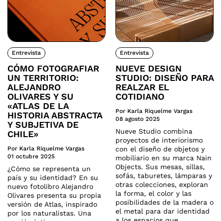
Entrevista
Entrevista
CÓMO FOTOGRAFIAR
NUEVE DESIGN
UN TERRITORIO:
STUDIO: DISEÑO PARA
ALEJANDRO
REALZAR EL
OLIVARES Y SU
COTIDIANO
«ATLAS DE LA
Por Karla Riquelme Vargas
HISTORIA ABSTRACTA
08 agosto 2025
Y SUBJETIVA DE
Nueve Studio combina
CHILE»
proyectos de interiorismo
Por Karla Riquelme Vargas
con el diseño de objetos y
01 octubre 2025
mobiliario en su marca Nain
Objects. Sus mesas, sillas,
¿Cómo se representa un
sofás, taburetes, lámparas y
país y su identidad? En su
otras colecciones, exploran
nuevo fotolibro Alejandro
la forma, el color y las
Olivares presenta su propia
posibilidades de la madera o
versión de Atlas, inspirado
el metal para dar identidad
por los naturalistas. Una
a los espacios que