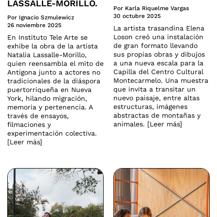
LASSALLE-MORILLO.
Por Karla Riquelme Vargas
30 octubre 2025
Por Ignacio Szmulewicz
26 noviembre 2025
La artista trasandina Elena
Loson creó una instalación
En Instituto Tele Arte se
de gran formato llevando
exhibe la obra de la artista
sus propias obras y dibujos
Natalia Lassalle-Morillo,
a una nueva escala para la
quien reensambla el mito de
Capilla del Centro Cultural
Antígona junto a actores no
Montecarmelo. Una muestra
tradicionales de la diáspora
que invita a transitar un
puertorriqueña en Nueva
nuevo paisaje, entre altas
York, hilando migración,
estructuras, imágenes
memoria y pertenencia. A
abstractas de montañas y
través de ensayos,
animales. [Leer más]
filmaciones y
experimentación colectiva.
[Leer más]