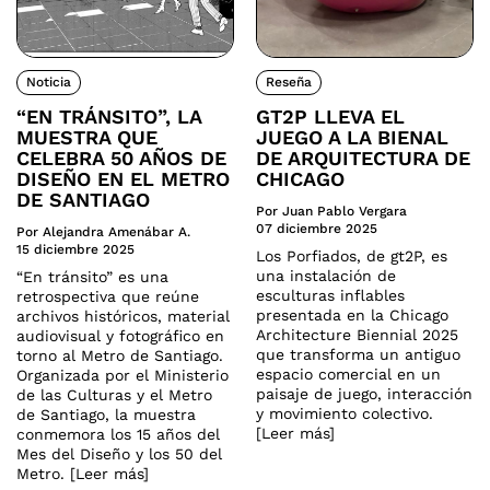
Noticia
Reseña
“EN TRÁNSITO”, LA
GT2P LLEVA EL
MUESTRA QUE
JUEGO A LA BIENAL
CELEBRA 50 AÑOS DE
DE ARQUITECTURA DE
DISEÑO EN EL METRO
CHICAGO
DE SANTIAGO
Por Juan Pablo Vergara
07 diciembre 2025
Por Alejandra Amenábar A.
15 diciembre 2025
Los Porfiados, de gt2P, es
una instalación de
“En tránsito” es una
esculturas inflables
retrospectiva que reúne
presentada en la Chicago
archivos históricos, material
Architecture Biennial 2025
audiovisual y fotográfico en
que transforma un antiguo
torno al Metro de Santiago.
espacio comercial en un
Organizada por el Ministerio
paisaje de juego, interacción
de las Culturas y el Metro
y movimiento colectivo.
de Santiago, la muestra
[Leer más]
conmemora los 15 años del
Mes del Diseño y los 50 del
Metro. [Leer más]