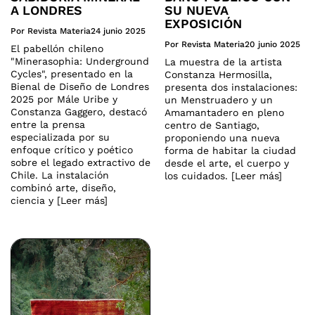
A LONDRES
SU NUEVA
EXPOSICIÓN
Por Revista Materia
24 junio 2025
Por Revista Materia
20 junio 2025
El pabellón chileno
"Minerasophia: Underground
La muestra de la artista
Cycles", presentado en la
Constanza Hermosilla,
Bienal de Diseño de Londres
presenta dos instalaciones:
2025 por Mále Uribe y
un Menstruadero y un
Constanza Gaggero, destacó
Amamantadero en pleno
entre la prensa
centro de Santiago,
especializada por su
proponiendo una nueva
enfoque crítico y poético
forma de habitar la ciudad
sobre el legado extractivo de
desde el arte, el cuerpo y
Chile. La instalación
los cuidados. [Leer más]
combinó arte, diseño,
ciencia y [Leer más]