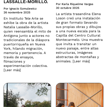
LASSALLE-MORILLO.
Por Karla Riquelme Vargas
30 octubre 2025
Por Ignacio Szmulewicz
26 noviembre 2025
La artista trasandina Elena
Loson creó una instalación
En Instituto Tele Arte se
de gran formato llevando
exhibe la obra de la artista
sus propias obras y dibujos
Natalia Lassalle-Morillo,
a una nueva escala para la
quien reensambla el mito de
Capilla del Centro Cultural
Antígona junto a actores no
Montecarmelo. Una muestra
tradicionales de la diáspora
que invita a transitar un
puertorriqueña en Nueva
nuevo paisaje, entre altas
York, hilando migración,
estructuras, imágenes
memoria y pertenencia. A
abstractas de montañas y
través de ensayos,
animales. [Leer más]
filmaciones y
experimentación colectiva.
[Leer más]