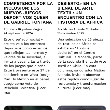
COMPETENCIA POR LA
DESIERTO» EN LA
INCLUSIÓN: LOS
BIENAL DE ARTE
NUEVOS JUEGOS
TEXTIL: UN
DEPORTIVOS QUEER
ENCUENTRO CON LA
DE GABRIEL FONTANA
HISTORIA DE ÁFRICA
Por Karla Riquelme Vargas
Por Matías Allende Contador
24 septiembre 2024
16 diciembre 2025
Este diseñador social y
Una selección de 25 piezas
artista ve a los entornos
de textiles de África se
deportivos como espacios
exhibe en "Abolir el
que reflejan las normas y
desierto" en el Centro
valores de la sociedad, e
Cultural La Moneda, parte
invita a desafiarlas a través
de la segunda Bienal de Arte
de los juegos que diseña.
Textil de Chile. En esta
Estará presente este 27 de
columna, su curador Matías
septiembre en What Design
Allende, invita a observar
Can Do México en el panel
estos tejidos como lugar de
Juego como Acto de
resistencia y transformación
Rebelión Colectiva. [Leer
cultural. [Leer más]
más]