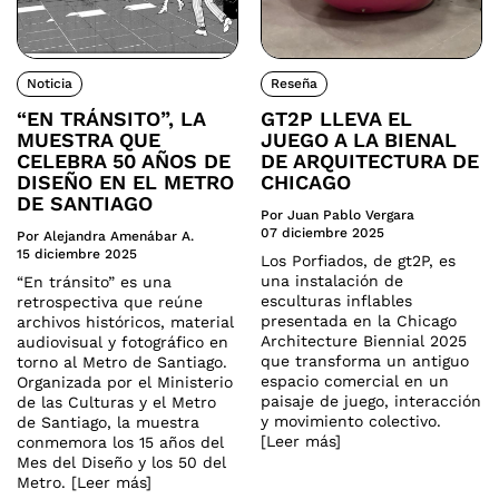
Noticia
Reseña
“EN TRÁNSITO”, LA
GT2P LLEVA EL
MUESTRA QUE
JUEGO A LA BIENAL
CELEBRA 50 AÑOS DE
DE ARQUITECTURA DE
DISEÑO EN EL METRO
CHICAGO
DE SANTIAGO
Por Juan Pablo Vergara
07 diciembre 2025
Por Alejandra Amenábar A.
15 diciembre 2025
Los Porfiados, de gt2P, es
una instalación de
“En tránsito” es una
esculturas inflables
retrospectiva que reúne
presentada en la Chicago
archivos históricos, material
Architecture Biennial 2025
audiovisual y fotográfico en
que transforma un antiguo
torno al Metro de Santiago.
espacio comercial en un
Organizada por el Ministerio
paisaje de juego, interacción
de las Culturas y el Metro
y movimiento colectivo.
de Santiago, la muestra
[Leer más]
conmemora los 15 años del
Mes del Diseño y los 50 del
Metro. [Leer más]