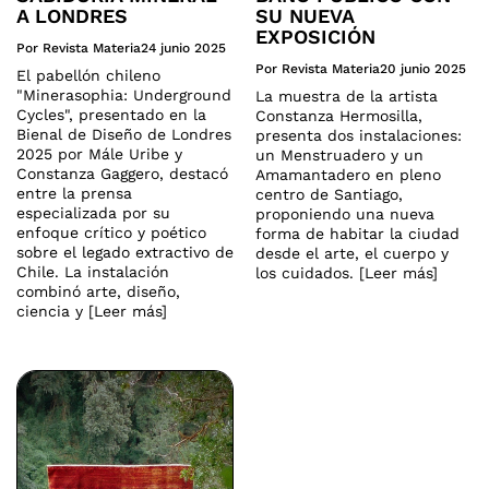
A LONDRES
SU NUEVA
EXPOSICIÓN
Por Revista Materia
24 junio 2025
Por Revista Materia
20 junio 2025
El pabellón chileno
"Minerasophia: Underground
La muestra de la artista
Cycles", presentado en la
Constanza Hermosilla,
Bienal de Diseño de Londres
presenta dos instalaciones:
2025 por Mále Uribe y
un Menstruadero y un
Constanza Gaggero, destacó
Amamantadero en pleno
entre la prensa
centro de Santiago,
especializada por su
proponiendo una nueva
enfoque crítico y poético
forma de habitar la ciudad
sobre el legado extractivo de
desde el arte, el cuerpo y
Chile. La instalación
los cuidados. [Leer más]
combinó arte, diseño,
ciencia y [Leer más]