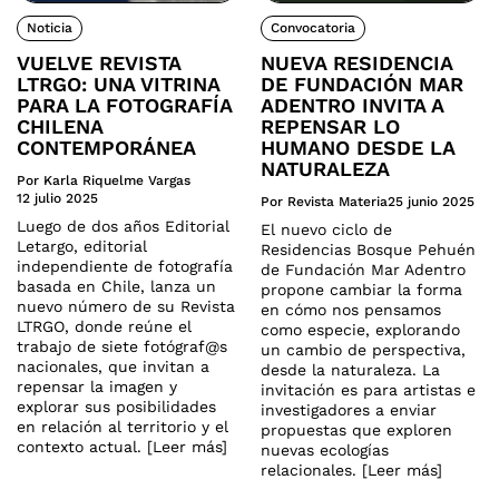
Noticia
Convocatoria
VUELVE REVISTA
NUEVA RESIDENCIA
LTRGO: UNA VITRINA
DE FUNDACIÓN MAR
PARA LA FOTOGRAFÍA
ADENTRO INVITA A
CHILENA
REPENSAR LO
CONTEMPORÁNEA
HUMANO DESDE LA
NATURALEZA
Por Karla Riquelme Vargas
12 julio 2025
Por Revista Materia
25 junio 2025
Luego de dos años Editorial
El nuevo ciclo de
Letargo, editorial
Residencias Bosque Pehuén
independiente de fotografía
de Fundación Mar Adentro
basada en Chile, lanza un
propone cambiar la forma
nuevo número de su Revista
en cómo nos pensamos
LTRGO, donde reúne el
como especie, explorando
trabajo de siete fotógraf@s
un cambio de perspectiva,
nacionales, que invitan a
desde la naturaleza. La
repensar la imagen y
invitación es para artistas e
explorar sus posibilidades
investigadores a enviar
en relación al territorio y el
propuestas que exploren
contexto actual. [Leer más]
nuevas ecologías
relacionales. [Leer más]