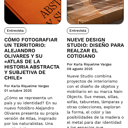
Entrevista
Entrevista
CÓMO FOTOGRAFIAR
NUEVE DESIGN
UN TERRITORIO:
STUDIO: DISEÑO PARA
ALEJANDRO
REALZAR EL
OLIVARES Y SU
COTIDIANO
«ATLAS DE LA
Por Karla Riquelme Vargas
HISTORIA ABSTRACTA
08 agosto 2025
Y SUBJETIVA DE
Nueve Studio combina
CHILE»
proyectos de interiorismo
Por Karla Riquelme Vargas
con el diseño de objetos y
01 octubre 2025
mobiliario en su marca Nain
Objects. Sus mesas, sillas,
¿Cómo se representa un
sofás, taburetes, lámparas y
país y su identidad? En su
otras colecciones, exploran
nuevo fotolibro Alejandro
la forma, el color y las
Olivares presenta su propia
posibilidades de la madera o
versión de Atlas, inspirado
el metal para dar identidad
por los naturalistas. Una
a los espacios que