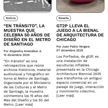
Noticia
Reseña
“EN TRÁNSITO”, LA
GT2P LLEVA EL
MUESTRA QUE
JUEGO A LA BIENAL
CELEBRA 50 AÑOS DE
DE ARQUITECTURA DE
DISEÑO EN EL METRO
CHICAGO
DE SANTIAGO
Por Juan Pablo Vergara
07 diciembre 2025
Por Alejandra Amenábar A.
15 diciembre 2025
Los Porfiados, de gt2P, es
una instalación de
“En tránsito” es una
esculturas inflables
retrospectiva que reúne
presentada en la Chicago
archivos históricos, material
Architecture Biennial 2025
audiovisual y fotográfico en
que transforma un antiguo
torno al Metro de Santiago.
espacio comercial en un
Organizada por el Ministerio
paisaje de juego, interacción
de las Culturas y el Metro
y movimiento colectivo.
de Santiago, la muestra
[Leer más]
conmemora los 15 años del
Mes del Diseño y los 50 del
Metro. [Leer más]