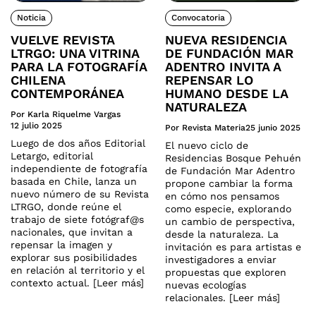
Noticia
Convocatoria
VUELVE REVISTA
NUEVA RESIDENCIA
LTRGO: UNA VITRINA
DE FUNDACIÓN MAR
PARA LA FOTOGRAFÍA
ADENTRO INVITA A
CHILENA
REPENSAR LO
CONTEMPORÁNEA
HUMANO DESDE LA
NATURALEZA
Por Karla Riquelme Vargas
12 julio 2025
Por Revista Materia
25 junio 2025
Luego de dos años Editorial
El nuevo ciclo de
Letargo, editorial
Residencias Bosque Pehuén
independiente de fotografía
de Fundación Mar Adentro
basada en Chile, lanza un
propone cambiar la forma
nuevo número de su Revista
en cómo nos pensamos
LTRGO, donde reúne el
como especie, explorando
trabajo de siete fotógraf@s
un cambio de perspectiva,
nacionales, que invitan a
desde la naturaleza. La
repensar la imagen y
invitación es para artistas e
explorar sus posibilidades
investigadores a enviar
en relación al territorio y el
propuestas que exploren
contexto actual. [Leer más]
nuevas ecologías
relacionales. [Leer más]