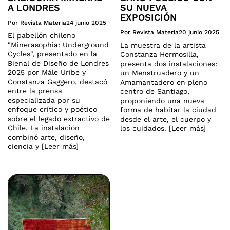
A LONDRES
SU NUEVA
EXPOSICIÓN
Por Revista Materia
24 junio 2025
Por Revista Materia
20 junio 2025
El pabellón chileno
"Minerasophia: Underground
La muestra de la artista
Cycles", presentado en la
Constanza Hermosilla,
Bienal de Diseño de Londres
presenta dos instalaciones:
2025 por Mále Uribe y
un Menstruadero y un
Constanza Gaggero, destacó
Amamantadero en pleno
entre la prensa
centro de Santiago,
especializada por su
proponiendo una nueva
enfoque crítico y poético
forma de habitar la ciudad
sobre el legado extractivo de
desde el arte, el cuerpo y
Chile. La instalación
los cuidados. [Leer más]
combinó arte, diseño,
ciencia y [Leer más]