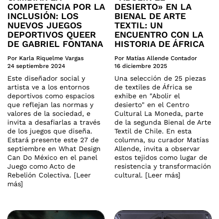
COMPETENCIA POR LA
DESIERTO» EN LA
INCLUSIÓN: LOS
BIENAL DE ARTE
NUEVOS JUEGOS
TEXTIL: UN
DEPORTIVOS QUEER
ENCUENTRO CON LA
DE GABRIEL FONTANA
HISTORIA DE ÁFRICA
Por Karla Riquelme Vargas
Por Matías Allende Contador
24 septiembre 2024
16 diciembre 2025
Este diseñador social y
Una selección de 25 piezas
artista ve a los entornos
de textiles de África se
deportivos como espacios
exhibe en "Abolir el
que reflejan las normas y
desierto" en el Centro
valores de la sociedad, e
Cultural La Moneda, parte
invita a desafiarlas a través
de la segunda Bienal de Arte
de los juegos que diseña.
Textil de Chile. En esta
Estará presente este 27 de
columna, su curador Matías
septiembre en What Design
Allende, invita a observar
Can Do México en el panel
estos tejidos como lugar de
Juego como Acto de
resistencia y transformación
Rebelión Colectiva. [Leer
cultural. [Leer más]
más]