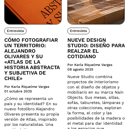
Entrevista
Entrevista
CÓMO FOTOGRAFIAR
NUEVE DESIGN
UN TERRITORIO:
STUDIO: DISEÑO PARA
ALEJANDRO
REALZAR EL
OLIVARES Y SU
COTIDIANO
«ATLAS DE LA
Por Karla Riquelme Vargas
HISTORIA ABSTRACTA
08 agosto 2025
Y SUBJETIVA DE
Nueve Studio combina
CHILE»
proyectos de interiorismo
Por Karla Riquelme Vargas
con el diseño de objetos y
01 octubre 2025
mobiliario en su marca Nain
Objects. Sus mesas, sillas,
¿Cómo se representa un
sofás, taburetes, lámparas y
país y su identidad? En su
otras colecciones, exploran
nuevo fotolibro Alejandro
la forma, el color y las
Olivares presenta su propia
posibilidades de la madera o
versión de Atlas, inspirado
el metal para dar identidad
por los naturalistas. Una
a los espacios que