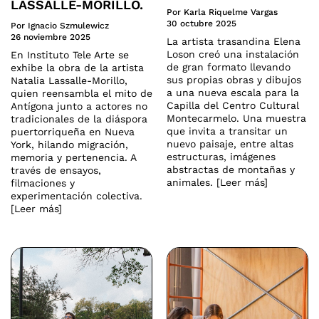
LASSALLE-MORILLO.
Por Karla Riquelme Vargas
30 octubre 2025
Por Ignacio Szmulewicz
26 noviembre 2025
La artista trasandina Elena
Loson creó una instalación
En Instituto Tele Arte se
de gran formato llevando
exhibe la obra de la artista
sus propias obras y dibujos
Natalia Lassalle-Morillo,
a una nueva escala para la
quien reensambla el mito de
Capilla del Centro Cultural
Antígona junto a actores no
Montecarmelo. Una muestra
tradicionales de la diáspora
que invita a transitar un
puertorriqueña en Nueva
nuevo paisaje, entre altas
York, hilando migración,
estructuras, imágenes
memoria y pertenencia. A
abstractas de montañas y
través de ensayos,
animales. [Leer más]
filmaciones y
experimentación colectiva.
[Leer más]