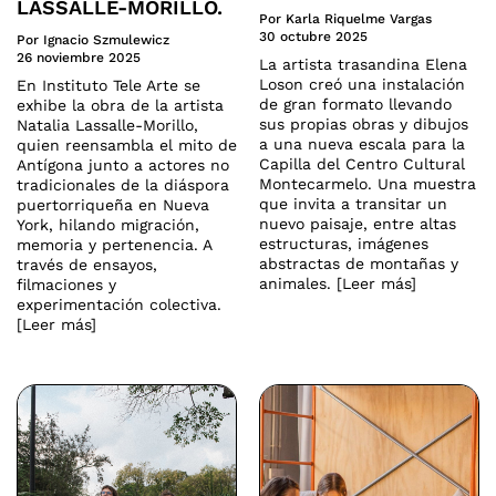
LASSALLE-MORILLO.
Por Karla Riquelme Vargas
30 octubre 2025
Por Ignacio Szmulewicz
26 noviembre 2025
La artista trasandina Elena
Loson creó una instalación
En Instituto Tele Arte se
de gran formato llevando
exhibe la obra de la artista
sus propias obras y dibujos
Natalia Lassalle-Morillo,
a una nueva escala para la
quien reensambla el mito de
Capilla del Centro Cultural
Antígona junto a actores no
Montecarmelo. Una muestra
tradicionales de la diáspora
que invita a transitar un
puertorriqueña en Nueva
nuevo paisaje, entre altas
York, hilando migración,
estructuras, imágenes
memoria y pertenencia. A
abstractas de montañas y
través de ensayos,
animales. [Leer más]
filmaciones y
experimentación colectiva.
[Leer más]