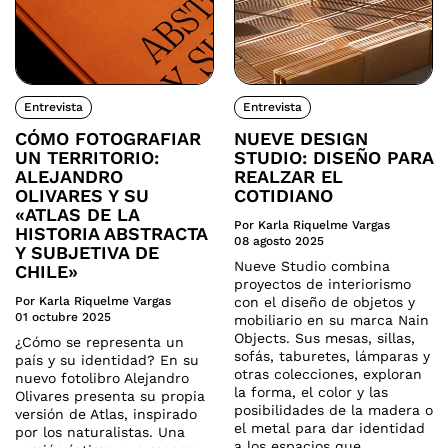
Entrevista
Entrevista
CÓMO FOTOGRAFIAR
NUEVE DESIGN
UN TERRITORIO:
STUDIO: DISEÑO PARA
ALEJANDRO
REALZAR EL
OLIVARES Y SU
COTIDIANO
«ATLAS DE LA
Por Karla Riquelme Vargas
HISTORIA ABSTRACTA
08 agosto 2025
Y SUBJETIVA DE
Nueve Studio combina
CHILE»
proyectos de interiorismo
Por Karla Riquelme Vargas
con el diseño de objetos y
01 octubre 2025
mobiliario en su marca Nain
Objects. Sus mesas, sillas,
¿Cómo se representa un
sofás, taburetes, lámparas y
país y su identidad? En su
otras colecciones, exploran
nuevo fotolibro Alejandro
la forma, el color y las
Olivares presenta su propia
posibilidades de la madera o
versión de Atlas, inspirado
el metal para dar identidad
por los naturalistas. Una
a los espacios que