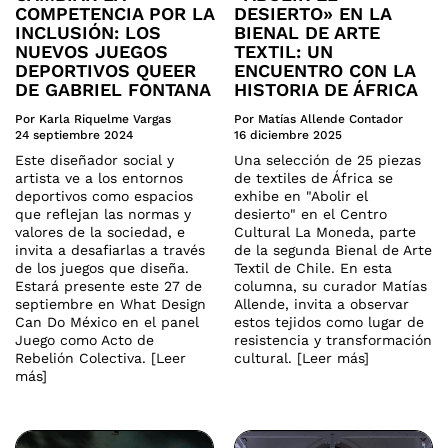
COMPETENCIA POR LA
DESIERTO» EN LA
INCLUSIÓN: LOS
BIENAL DE ARTE
NUEVOS JUEGOS
TEXTIL: UN
DEPORTIVOS QUEER
ENCUENTRO CON LA
DE GABRIEL FONTANA
HISTORIA DE ÁFRICA
Por Karla Riquelme Vargas
Por Matías Allende Contador
24 septiembre 2024
16 diciembre 2025
Este diseñador social y
Una selección de 25 piezas
artista ve a los entornos
de textiles de África se
deportivos como espacios
exhibe en "Abolir el
que reflejan las normas y
desierto" en el Centro
valores de la sociedad, e
Cultural La Moneda, parte
invita a desafiarlas a través
de la segunda Bienal de Arte
de los juegos que diseña.
Textil de Chile. En esta
Estará presente este 27 de
columna, su curador Matías
septiembre en What Design
Allende, invita a observar
Can Do México en el panel
estos tejidos como lugar de
Juego como Acto de
resistencia y transformación
Rebelión Colectiva. [Leer
cultural. [Leer más]
más]