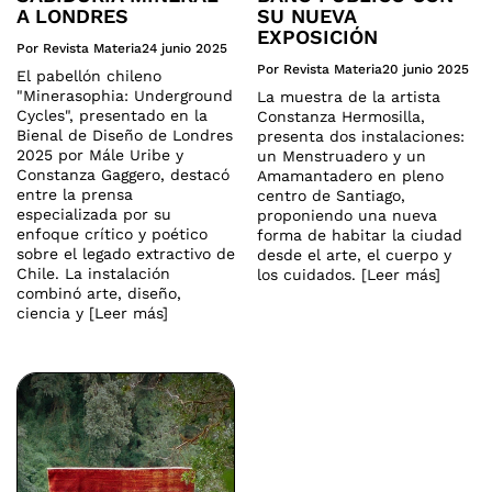
A LONDRES
SU NUEVA
EXPOSICIÓN
Por Revista Materia
24 junio 2025
Por Revista Materia
20 junio 2025
El pabellón chileno
"Minerasophia: Underground
La muestra de la artista
Cycles", presentado en la
Constanza Hermosilla,
Bienal de Diseño de Londres
presenta dos instalaciones:
2025 por Mále Uribe y
un Menstruadero y un
Constanza Gaggero, destacó
Amamantadero en pleno
entre la prensa
centro de Santiago,
especializada por su
proponiendo una nueva
enfoque crítico y poético
forma de habitar la ciudad
sobre el legado extractivo de
desde el arte, el cuerpo y
Chile. La instalación
los cuidados. [Leer más]
combinó arte, diseño,
ciencia y [Leer más]