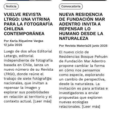
Noticia
Convocatoria
VUELVE REVISTA
NUEVA RESIDENCIA
LTRGO: UNA VITRINA
DE FUNDACIÓN MAR
PARA LA FOTOGRAFÍA
ADENTRO INVITA A
CHILENA
REPENSAR LO
CONTEMPORÁNEA
HUMANO DESDE LA
NATURALEZA
Por Karla Riquelme Vargas
12 julio 2025
Por Revista Materia
25 junio 2025
Luego de dos años Editorial
El nuevo ciclo de
Letargo, editorial
Residencias Bosque Pehuén
independiente de fotografía
de Fundación Mar Adentro
basada en Chile, lanza un
propone cambiar la forma
nuevo número de su Revista
en cómo nos pensamos
LTRGO, donde reúne el
como especie, explorando
trabajo de siete fotógraf@s
un cambio de perspectiva,
nacionales, que invitan a
desde la naturaleza. La
repensar la imagen y
invitación es para artistas e
explorar sus posibilidades
investigadores a enviar
en relación al territorio y el
propuestas que exploren
contexto actual. [Leer más]
nuevas ecologías
relacionales. [Leer más]