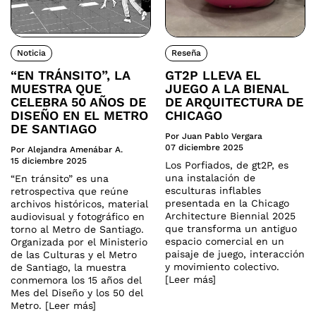
Noticia
Reseña
“EN TRÁNSITO”, LA
GT2P LLEVA EL
MUESTRA QUE
JUEGO A LA BIENAL
CELEBRA 50 AÑOS DE
DE ARQUITECTURA DE
DISEÑO EN EL METRO
CHICAGO
DE SANTIAGO
Por Juan Pablo Vergara
07 diciembre 2025
Por Alejandra Amenábar A.
15 diciembre 2025
Los Porfiados, de gt2P, es
una instalación de
“En tránsito” es una
esculturas inflables
retrospectiva que reúne
presentada en la Chicago
archivos históricos, material
Architecture Biennial 2025
audiovisual y fotográfico en
que transforma un antiguo
torno al Metro de Santiago.
espacio comercial en un
Organizada por el Ministerio
paisaje de juego, interacción
de las Culturas y el Metro
y movimiento colectivo.
de Santiago, la muestra
[Leer más]
conmemora los 15 años del
Mes del Diseño y los 50 del
Metro. [Leer más]