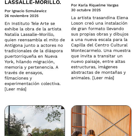
LASSALLE-MORILLO.
Por Karla Riquelme Vargas
30 octubre 2025
Por Ignacio Szmulewicz
26 noviembre 2025
La artista trasandina Elena
Loson creó una instalación
En Instituto Tele Arte se
de gran formato llevando
exhibe la obra de la artista
sus propias obras y dibujos
Natalia Lassalle-Morillo,
a una nueva escala para la
quien reensambla el mito de
Capilla del Centro Cultural
Antígona junto a actores no
Montecarmelo. Una muestra
tradicionales de la diáspora
que invita a transitar un
puertorriqueña en Nueva
nuevo paisaje, entre altas
York, hilando migración,
estructuras, imágenes
memoria y pertenencia. A
abstractas de montañas y
través de ensayos,
animales. [Leer más]
filmaciones y
experimentación colectiva.
[Leer más]