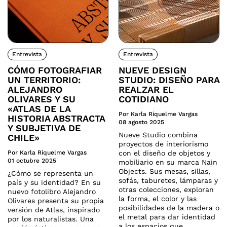
Entrevista
Entrevista
CÓMO FOTOGRAFIAR
NUEVE DESIGN
UN TERRITORIO:
STUDIO: DISEÑO PARA
ALEJANDRO
REALZAR EL
OLIVARES Y SU
COTIDIANO
«ATLAS DE LA
Por Karla Riquelme Vargas
HISTORIA ABSTRACTA
08 agosto 2025
Y SUBJETIVA DE
Nueve Studio combina
CHILE»
proyectos de interiorismo
Por Karla Riquelme Vargas
con el diseño de objetos y
01 octubre 2025
mobiliario en su marca Nain
Objects. Sus mesas, sillas,
¿Cómo se representa un
sofás, taburetes, lámparas y
país y su identidad? En su
otras colecciones, exploran
nuevo fotolibro Alejandro
la forma, el color y las
Olivares presenta su propia
posibilidades de la madera o
versión de Atlas, inspirado
el metal para dar identidad
por los naturalistas. Una
a los espacios que