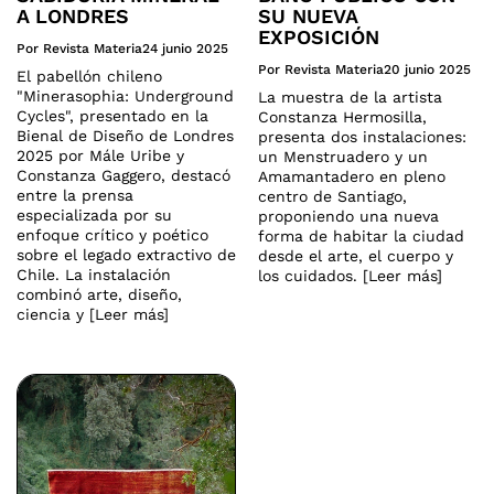
A LONDRES
SU NUEVA
EXPOSICIÓN
Por Revista Materia
24 junio 2025
Por Revista Materia
20 junio 2025
El pabellón chileno
"Minerasophia: Underground
La muestra de la artista
Cycles", presentado en la
Constanza Hermosilla,
Bienal de Diseño de Londres
presenta dos instalaciones:
2025 por Mále Uribe y
un Menstruadero y un
Constanza Gaggero, destacó
Amamantadero en pleno
entre la prensa
centro de Santiago,
especializada por su
proponiendo una nueva
enfoque crítico y poético
forma de habitar la ciudad
sobre el legado extractivo de
desde el arte, el cuerpo y
Chile. La instalación
los cuidados. [Leer más]
combinó arte, diseño,
ciencia y [Leer más]