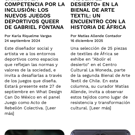
COMPETENCIA POR LA
DESIERTO» EN LA
INCLUSIÓN: LOS
BIENAL DE ARTE
NUEVOS JUEGOS
TEXTIL: UN
DEPORTIVOS QUEER
ENCUENTRO CON LA
DE GABRIEL FONTANA
HISTORIA DE ÁFRICA
Por Karla Riquelme Vargas
Por Matías Allende Contador
24 septiembre 2024
16 diciembre 2025
Este diseñador social y
Una selección de 25 piezas
artista ve a los entornos
de textiles de África se
deportivos como espacios
exhibe en "Abolir el
que reflejan las normas y
desierto" en el Centro
valores de la sociedad, e
Cultural La Moneda, parte
invita a desafiarlas a través
de la segunda Bienal de Arte
de los juegos que diseña.
Textil de Chile. En esta
Estará presente este 27 de
columna, su curador Matías
septiembre en What Design
Allende, invita a observar
Can Do México en el panel
estos tejidos como lugar de
Juego como Acto de
resistencia y transformación
Rebelión Colectiva. [Leer
cultural. [Leer más]
más]