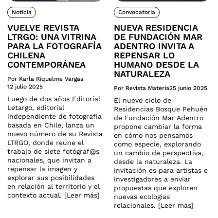
Noticia
Convocatoria
VUELVE REVISTA
NUEVA RESIDENCIA
LTRGO: UNA VITRINA
DE FUNDACIÓN MAR
PARA LA FOTOGRAFÍA
ADENTRO INVITA A
CHILENA
REPENSAR LO
CONTEMPORÁNEA
HUMANO DESDE LA
NATURALEZA
Por Karla Riquelme Vargas
12 julio 2025
Por Revista Materia
25 junio 2025
Luego de dos años Editorial
El nuevo ciclo de
Letargo, editorial
Residencias Bosque Pehuén
independiente de fotografía
de Fundación Mar Adentro
basada en Chile, lanza un
propone cambiar la forma
nuevo número de su Revista
en cómo nos pensamos
LTRGO, donde reúne el
como especie, explorando
trabajo de siete fotógraf@s
un cambio de perspectiva,
nacionales, que invitan a
desde la naturaleza. La
repensar la imagen y
invitación es para artistas e
explorar sus posibilidades
investigadores a enviar
en relación al territorio y el
propuestas que exploren
contexto actual. [Leer más]
nuevas ecologías
relacionales. [Leer más]