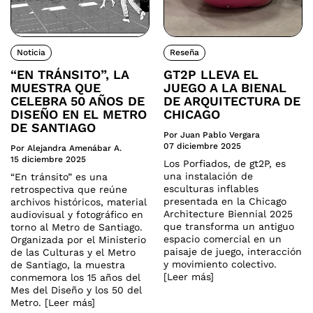
Noticia
Reseña
“EN TRÁNSITO”, LA
GT2P LLEVA EL
MUESTRA QUE
JUEGO A LA BIENAL
CELEBRA 50 AÑOS DE
DE ARQUITECTURA DE
DISEÑO EN EL METRO
CHICAGO
DE SANTIAGO
Por Juan Pablo Vergara
07 diciembre 2025
Por Alejandra Amenábar A.
15 diciembre 2025
Los Porfiados, de gt2P, es
una instalación de
“En tránsito” es una
esculturas inflables
retrospectiva que reúne
presentada en la Chicago
archivos históricos, material
Architecture Biennial 2025
audiovisual y fotográfico en
que transforma un antiguo
torno al Metro de Santiago.
espacio comercial en un
Organizada por el Ministerio
paisaje de juego, interacción
de las Culturas y el Metro
y movimiento colectivo.
de Santiago, la muestra
[Leer más]
conmemora los 15 años del
Mes del Diseño y los 50 del
Metro. [Leer más]