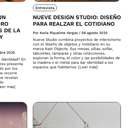
Entrevista
UN
NUEVE DESIGN STUDIO: DISEÑO
DRO
PARA REALZAR EL COTIDIANO
S DE LA
Por Karla Riquelme Vargas
/
08 agosto 2025
Y
Nueve Studio combina proyectos de interiorismo
con el diseño de objetos y mobiliario en su
marca Nain Objects. Sus mesas, sillas, sofás,
ubre 2025
taburetes, lámparas y otras colecciones,
exploran la forma, el color y las posibilidades de
 identidad? En
la madera o el metal para dar identidad a los
ares presenta
espacios que habitamos. [Leer más]
do por los
ue recorre
que revelan
ado
Leer más]