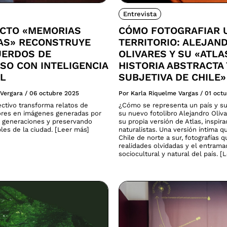
Entrevista
ECTO «MEMORIAS
CÓMO FOTOGRAFIAR 
CAS» RECONSTRUYE
TERRITORIO: ALEJAN
UERDOS DE
OLIVARES Y SU «ATLA
SO CON INTELIGENCIA
HISTORIA ABSTRACTA 
AL
SUBJETIVA DE CHILE»
 Vergara
/
06 octubre 2025
Por Karla Riquelme Vargas
/
01 oct
ectivo transforma relatos de
¿Cómo se representa un país y su
res en imágenes generadas por
su nuevo fotolibro Alejandro Oliv
 generaciones y preservando
su propia versión de Atlas, inspira
ibles de la ciudad. [Leer más]
naturalistas. Una versión íntima q
Chile de norte a sur, fotografías 
realidades olvidadas y el entram
sociocultural y natural del país. [