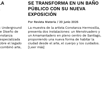
LA
SE TRANSFORMA EN UN BAÑO
PÚBLICO CON SU NUEVA
EXPOSICIÓN
Por Revista Materia
/
20 junio 2025
a: Underground
La muestra de la artista Constanza Hermosilla,
de Diseño de
presenta dos instalaciones: un Menstruadero y
onstanza
un Amamantadero en pleno centro de Santiago,
especializada
proponiendo una nueva forma de habitar la
sobre el legado
ciudad desde el arte, el cuerpo y los cuidados.
n combinó arte,
[Leer más]