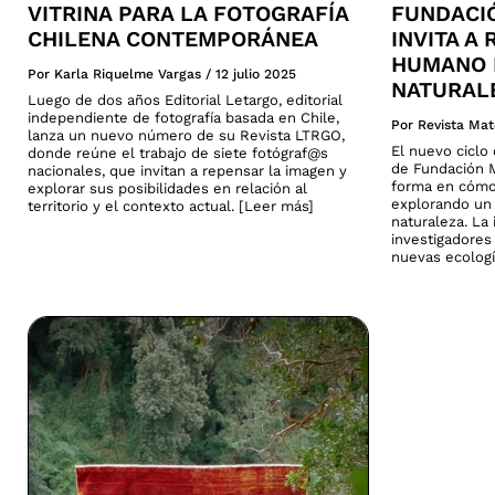
VITRINA PARA LA FOTOGRAFÍA
FUNDACI
CHILENA CONTEMPORÁNEA
INVITA A
HUMANO 
Por Karla Riquelme Vargas
/
12 julio 2025
NATURAL
Luego de dos años Editorial Letargo, editorial
independiente de fotografía basada en Chile,
Por Revista Mat
lanza un nuevo número de su Revista LTRGO,
El nuevo cicl
donde reúne el trabajo de siete fotógraf@s
de Fundación M
nacionales, que invitan a repensar la imagen y
forma en cómo
explorar sus posibilidades en relación al
explorando un 
territorio y el contexto actual. [Leer más]
naturaleza. La 
investigadores
nuevas ecologí