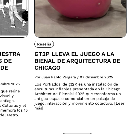
Reseña
UESTRA
GT2P LLEVA EL JUEGO A LA
S DE
BIENAL DE ARQUITECTURA DE
 DE
CHICAGO
Por Juan Pablo Vergara
/
07 diciembre 2025
iembre 2025
Los Porfiados, de gt2P, es una instalación de
esculturas inflables presentada en la Chicago
a que reúne
Architecture Biennial 2025 que transforma un
visual y
antiguo espacio comercial en un paisaje de
antiago.
juego, interacción y movimiento colectivo. [Leer
s Culturas y el
más]
nmemora los 15
del Metro.