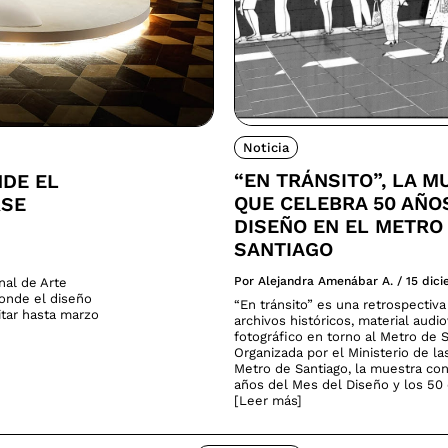
Noticia
“EN TRÁNSITO”, LA M
NDE EL
QUE CELEBRA 50 AÑO
RSE
DISEÑO EN EL METRO
SANTIAGO
Por Alejandra Amenábar A.
/
15 dic
nal de Arte
donde el diseño
“En tránsito” es una retrospectiv
sitar hasta marzo
archivos históricos, material audio
fotográfico en torno al Metro de S
Organizada por el Ministerio de la
Metro de Santiago, la muestra co
años del Mes del Diseño y los 50 
[Leer más]