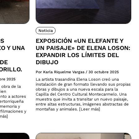
Noticia
OS
EXPOSICIÓN «UN ELEFANTE Y
EO Y UNA
UN PAISAJE» DE ELENA LOSON:
EXPANDIR LOS LÍMITES DEL
 DE
DIBUJO
ORILLO.
Por Karla Riquelme Vargas
/
30 octubre 2025
bre 2025
La artista trasandina Elena Loson creó una
instalación de gran formato llevando sus propias
 obra de la
obras y dibujos a una nueva escala para la
uien
Capilla del Centro Cultural Montecarmelo. Una
nto a actores
muestra que invita a transitar un nuevo paisaje,
uertorriqueña
entre altas estructuras, imágenes abstractas de
, memoria y
montañas y animales. [Leer más]
 filmaciones y
 más]