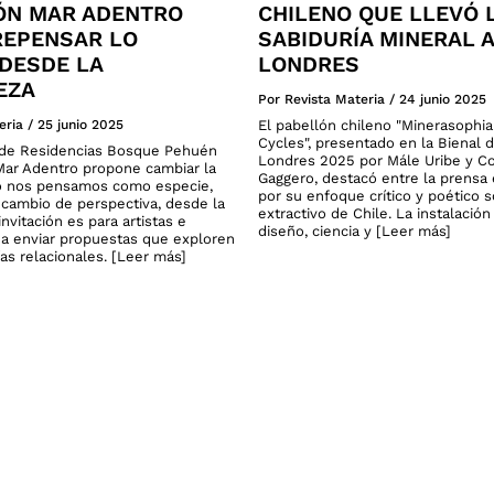
ÓN MAR ADENTRO
CHILENO QUE LLEVÓ 
 REPENSAR LO
SABIDURÍA MINERAL A
DESDE LA
LONDRES
EZA
Por Revista Materia
/
24 junio 2025
eria
/
25 junio 2025
El pabellón chileno "Minerasophi
Cycles", presentado en la Bienal 
o de Residencias Bosque Pehuén
Londres 2025 por Mále Uribe y C
ar Adentro propone cambiar la
Gaggero, destacó entre la prensa 
 nos pensamos como especie,
por su enfoque crítico y poético 
cambio de perspectiva, desde la
extractivo de Chile. La instalació
invitación es para artistas e
diseño, ciencia y [Leer más]
 a enviar propuestas que exploren
as relacionales. [Leer más]