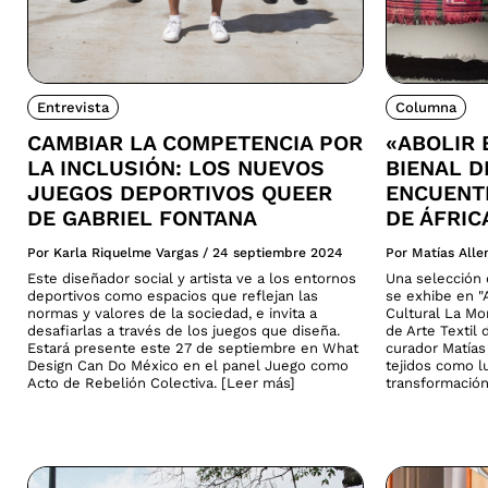
Entrevista
Columna
CAMBIAR LA COMPETENCIA POR
«ABOLIR 
LA INCLUSIÓN: LOS NUEVOS
BIENAL D
JUEGOS DEPORTIVOS QUEER
ENCUENTR
DE GABRIEL FONTANA
DE ÁFRIC
Por Karla Riquelme Vargas
/
24 septiembre 2024
Por Matías All
Este diseñador social y artista ve a los entornos
Una selección d
deportivos como espacios que reflejan las
se exhibe en "A
normas y valores de la sociedad, e invita a
Cultural La Mo
desafiarlas a través de los juegos que diseña.
de Arte Textil 
Estará presente este 27 de septiembre en What
curador Matías 
Design Can Do México en el panel Juego como
tejidos como lu
Acto de Rebelión Colectiva. [Leer más]
transformación