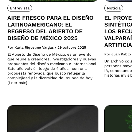
Entrevista
Noticia
AIRE FRESCO PARA EL DISEÑO
EL PROY
LATINOAMERICANO: EL
SINTÉTI
REGRESO DEL ABIERTO DE
LOS REC
DISEÑO DE MÉXICO 2025
VALPARAÍ
ARTIFICI
Por Karla Riquelme Vargas
/
29 octubre 2025
El Abierto de Diseño de México, es un evento
Por Juan Pablo
que reúne a creadores, investigadores y nuevas
Un archivo col
propuestas del diseño mexicano e internacional.
personas mayo
Este año volvió -luego de 4 años- con una
IA, conectando
propuesta renovada, que buscó reflejar la
historias invis
complejidad y la diversidad del mundo de hoy.
[Leer más]