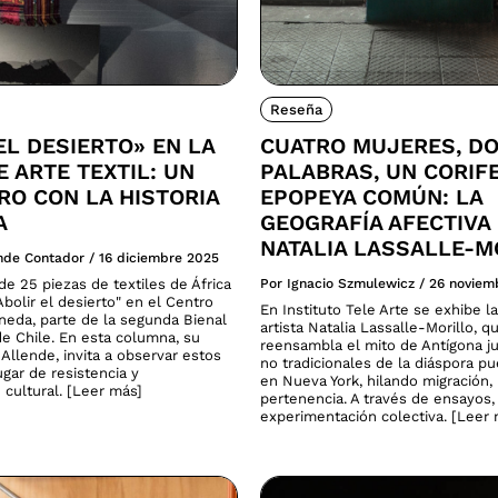
Reseña
EL DESIERTO» EN LA
CUATRO MUJERES, D
E ARTE TEXTIL: UN
PALABRAS, UN CORIF
O CON LA HISTORIA
EPOPEYA COMÚN: LA
A
GEOGRAFÍA AFECTIVA
NATALIA LASSALLE-M
ende Contador
/
16 diciembre 2025
e 25 piezas de textiles de África
Por Ignacio Szmulewicz
/
26 noviem
bolir el desierto" en el Centro
En Instituto Tele Arte se exhibe la
neda, parte de la segunda Bienal
artista Natalia Lassalle-Morillo, q
de Chile. En esta columna, su
reensambla el mito de Antígona ju
Allende, invita a observar estos
no tradicionales de la diáspora p
gar de resistencia y
en Nueva York, hilando migración
 cultural. [Leer más]
pertenencia. A través de ensayos,
experimentación colectiva. [Leer