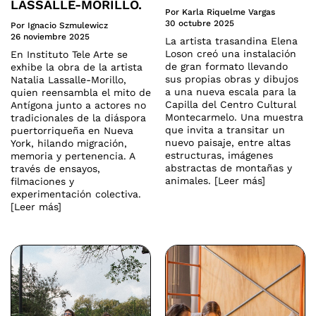
LASSALLE-MORILLO.
Por Karla Riquelme Vargas
30 octubre 2025
Por Ignacio Szmulewicz
26 noviembre 2025
La artista trasandina Elena
Loson creó una instalación
En Instituto Tele Arte se
de gran formato llevando
exhibe la obra de la artista
sus propias obras y dibujos
Natalia Lassalle-Morillo,
a una nueva escala para la
quien reensambla el mito de
Capilla del Centro Cultural
Antígona junto a actores no
Montecarmelo. Una muestra
tradicionales de la diáspora
que invita a transitar un
puertorriqueña en Nueva
nuevo paisaje, entre altas
York, hilando migración,
estructuras, imágenes
memoria y pertenencia. A
abstractas de montañas y
través de ensayos,
animales. [Leer más]
filmaciones y
experimentación colectiva.
[Leer más]