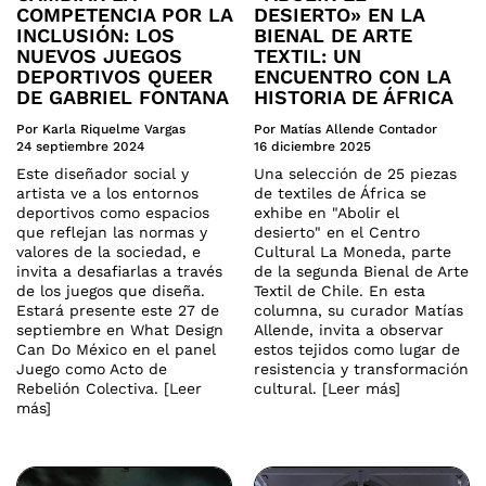
COMPETENCIA POR LA
DESIERTO» EN LA
INCLUSIÓN: LOS
BIENAL DE ARTE
NUEVOS JUEGOS
TEXTIL: UN
DEPORTIVOS QUEER
ENCUENTRO CON LA
DE GABRIEL FONTANA
HISTORIA DE ÁFRICA
Por Karla Riquelme Vargas
Por Matías Allende Contador
24 septiembre 2024
16 diciembre 2025
Este diseñador social y
Una selección de 25 piezas
artista ve a los entornos
de textiles de África se
deportivos como espacios
exhibe en "Abolir el
que reflejan las normas y
desierto" en el Centro
valores de la sociedad, e
Cultural La Moneda, parte
invita a desafiarlas a través
de la segunda Bienal de Arte
de los juegos que diseña.
Textil de Chile. En esta
Estará presente este 27 de
columna, su curador Matías
septiembre en What Design
Allende, invita a observar
Can Do México en el panel
estos tejidos como lugar de
Juego como Acto de
resistencia y transformación
Rebelión Colectiva. [Leer
cultural. [Leer más]
más]