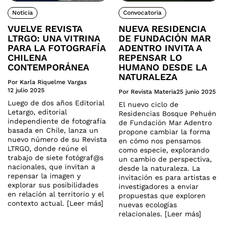
Noticia
Convocatoria
VUELVE REVISTA
NUEVA RESIDENCIA
LTRGO: UNA VITRINA
DE FUNDACIÓN MAR
PARA LA FOTOGRAFÍA
ADENTRO INVITA A
CHILENA
REPENSAR LO
CONTEMPORÁNEA
HUMANO DESDE LA
NATURALEZA
Por Karla Riquelme Vargas
12 julio 2025
Por Revista Materia
25 junio 2025
Luego de dos años Editorial
El nuevo ciclo de
Letargo, editorial
Residencias Bosque Pehuén
independiente de fotografía
de Fundación Mar Adentro
basada en Chile, lanza un
propone cambiar la forma
nuevo número de su Revista
en cómo nos pensamos
LTRGO, donde reúne el
como especie, explorando
trabajo de siete fotógraf@s
un cambio de perspectiva,
nacionales, que invitan a
desde la naturaleza. La
repensar la imagen y
invitación es para artistas e
explorar sus posibilidades
investigadores a enviar
en relación al territorio y el
propuestas que exploren
contexto actual. [Leer más]
nuevas ecologías
relacionales. [Leer más]