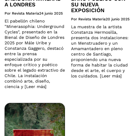
A LONDRES
SU NUEVA
EXPOSICIÓN
Por Revista Materia
24 junio 2025
Por Revista Materia
20 junio 2025
El pabellón chileno
"Minerasophia: Underground
La muestra de la artista
Cycles", presentado en la
Constanza Hermosilla,
Bienal de Diseño de Londres
presenta dos instalaciones:
2025 por Mále Uribe y
un Menstruadero y un
Constanza Gaggero, destacó
Amamantadero en pleno
entre la prensa
centro de Santiago,
especializada por su
proponiendo una nueva
enfoque crítico y poético
forma de habitar la ciudad
sobre el legado extractivo de
desde el arte, el cuerpo y
Chile. La instalación
los cuidados. [Leer más]
combinó arte, diseño,
ciencia y [Leer más]