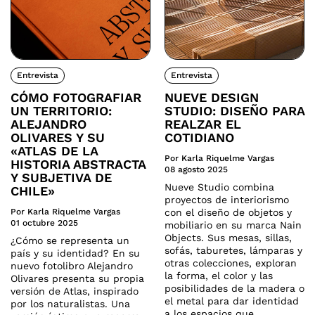
Entrevista
Entrevista
CÓMO FOTOGRAFIAR
NUEVE DESIGN
UN TERRITORIO:
STUDIO: DISEÑO PARA
ALEJANDRO
REALZAR EL
OLIVARES Y SU
COTIDIANO
«ATLAS DE LA
Por Karla Riquelme Vargas
HISTORIA ABSTRACTA
08 agosto 2025
Y SUBJETIVA DE
Nueve Studio combina
CHILE»
proyectos de interiorismo
Por Karla Riquelme Vargas
con el diseño de objetos y
01 octubre 2025
mobiliario en su marca Nain
Objects. Sus mesas, sillas,
¿Cómo se representa un
sofás, taburetes, lámparas y
país y su identidad? En su
otras colecciones, exploran
nuevo fotolibro Alejandro
la forma, el color y las
Olivares presenta su propia
posibilidades de la madera o
versión de Atlas, inspirado
el metal para dar identidad
por los naturalistas. Una
a los espacios que