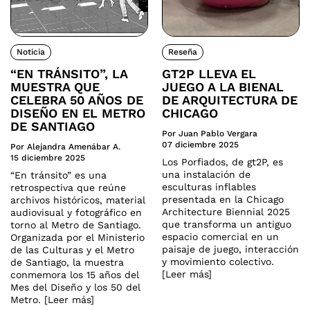
Noticia
Reseña
“EN TRÁNSITO”, LA
GT2P LLEVA EL
MUESTRA QUE
JUEGO A LA BIENAL
CELEBRA 50 AÑOS DE
DE ARQUITECTURA DE
DISEÑO EN EL METRO
CHICAGO
DE SANTIAGO
Por Juan Pablo Vergara
07 diciembre 2025
Por Alejandra Amenábar A.
15 diciembre 2025
Los Porfiados, de gt2P, es
una instalación de
“En tránsito” es una
esculturas inflables
retrospectiva que reúne
presentada en la Chicago
archivos históricos, material
Architecture Biennial 2025
audiovisual y fotográfico en
que transforma un antiguo
torno al Metro de Santiago.
espacio comercial en un
Organizada por el Ministerio
paisaje de juego, interacción
de las Culturas y el Metro
y movimiento colectivo.
de Santiago, la muestra
[Leer más]
conmemora los 15 años del
Mes del Diseño y los 50 del
Metro. [Leer más]