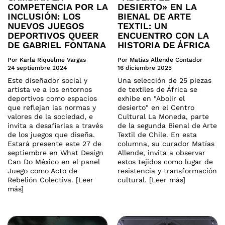
COMPETENCIA POR LA
DESIERTO» EN LA
INCLUSIÓN: LOS
BIENAL DE ARTE
NUEVOS JUEGOS
TEXTIL: UN
DEPORTIVOS QUEER
ENCUENTRO CON LA
DE GABRIEL FONTANA
HISTORIA DE ÁFRICA
Por Karla Riquelme Vargas
Por Matías Allende Contador
24 septiembre 2024
16 diciembre 2025
Este diseñador social y
Una selección de 25 piezas
artista ve a los entornos
de textiles de África se
deportivos como espacios
exhibe en "Abolir el
que reflejan las normas y
desierto" en el Centro
valores de la sociedad, e
Cultural La Moneda, parte
invita a desafiarlas a través
de la segunda Bienal de Arte
de los juegos que diseña.
Textil de Chile. En esta
Estará presente este 27 de
columna, su curador Matías
septiembre en What Design
Allende, invita a observar
Can Do México en el panel
estos tejidos como lugar de
Juego como Acto de
resistencia y transformación
Rebelión Colectiva. [Leer
cultural. [Leer más]
más]