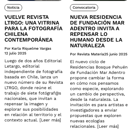
Noticia
Convocatoria
VUELVE REVISTA
NUEVA RESIDENCIA
LTRGO: UNA VITRINA
DE FUNDACIÓN MAR
PARA LA FOTOGRAFÍA
ADENTRO INVITA A
CHILENA
REPENSAR LO
CONTEMPORÁNEA
HUMANO DESDE LA
NATURALEZA
Por Karla Riquelme Vargas
12 julio 2025
Por Revista Materia
25 junio 2025
Luego de dos años Editorial
El nuevo ciclo de
Letargo, editorial
Residencias Bosque Pehuén
independiente de fotografía
de Fundación Mar Adentro
basada en Chile, lanza un
propone cambiar la forma
nuevo número de su Revista
en cómo nos pensamos
LTRGO, donde reúne el
como especie, explorando
trabajo de siete fotógraf@s
un cambio de perspectiva,
nacionales, que invitan a
desde la naturaleza. La
repensar la imagen y
invitación es para artistas e
explorar sus posibilidades
investigadores a enviar
en relación al territorio y el
propuestas que exploren
contexto actual. [Leer más]
nuevas ecologías
relacionales. [Leer más]