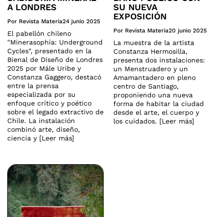
A LONDRES
SU NUEVA
EXPOSICIÓN
Por Revista Materia
24 junio 2025
Por Revista Materia
20 junio 2025
El pabellón chileno
"Minerasophia: Underground
La muestra de la artista
Cycles", presentado en la
Constanza Hermosilla,
Bienal de Diseño de Londres
presenta dos instalaciones:
2025 por Mále Uribe y
un Menstruadero y un
Constanza Gaggero, destacó
Amamantadero en pleno
entre la prensa
centro de Santiago,
especializada por su
proponiendo una nueva
enfoque crítico y poético
forma de habitar la ciudad
sobre el legado extractivo de
desde el arte, el cuerpo y
Chile. La instalación
los cuidados. [Leer más]
combinó arte, diseño,
ciencia y [Leer más]