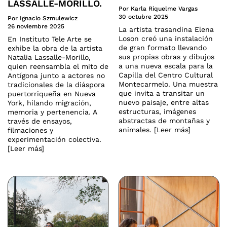
LASSALLE-MORILLO.
Por Karla Riquelme Vargas
30 octubre 2025
Por Ignacio Szmulewicz
26 noviembre 2025
La artista trasandina Elena
Loson creó una instalación
En Instituto Tele Arte se
de gran formato llevando
exhibe la obra de la artista
sus propias obras y dibujos
Natalia Lassalle-Morillo,
a una nueva escala para la
quien reensambla el mito de
Capilla del Centro Cultural
Antígona junto a actores no
Montecarmelo. Una muestra
tradicionales de la diáspora
que invita a transitar un
puertorriqueña en Nueva
nuevo paisaje, entre altas
York, hilando migración,
estructuras, imágenes
memoria y pertenencia. A
abstractas de montañas y
través de ensayos,
animales. [Leer más]
filmaciones y
experimentación colectiva.
[Leer más]