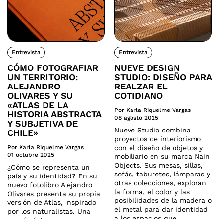
Entrevista
Entrevista
CÓMO FOTOGRAFIAR
NUEVE DESIGN
UN TERRITORIO:
STUDIO: DISEÑO PARA
ALEJANDRO
REALZAR EL
OLIVARES Y SU
COTIDIANO
«ATLAS DE LA
Por Karla Riquelme Vargas
HISTORIA ABSTRACTA
08 agosto 2025
Y SUBJETIVA DE
Nueve Studio combina
CHILE»
proyectos de interiorismo
Por Karla Riquelme Vargas
con el diseño de objetos y
01 octubre 2025
mobiliario en su marca Nain
Objects. Sus mesas, sillas,
¿Cómo se representa un
sofás, taburetes, lámparas y
país y su identidad? En su
otras colecciones, exploran
nuevo fotolibro Alejandro
la forma, el color y las
Olivares presenta su propia
posibilidades de la madera o
versión de Atlas, inspirado
el metal para dar identidad
por los naturalistas. Una
a los espacios que