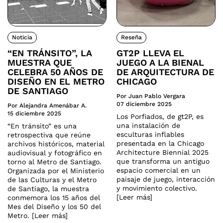
Noticia
Reseña
“EN TRÁNSITO”, LA
GT2P LLEVA EL
MUESTRA QUE
JUEGO A LA BIENAL
CELEBRA 50 AÑOS DE
DE ARQUITECTURA DE
DISEÑO EN EL METRO
CHICAGO
DE SANTIAGO
Por Juan Pablo Vergara
07 diciembre 2025
Por Alejandra Amenábar A.
15 diciembre 2025
Los Porfiados, de gt2P, es
una instalación de
“En tránsito” es una
esculturas inflables
retrospectiva que reúne
presentada en la Chicago
archivos históricos, material
Architecture Biennial 2025
audiovisual y fotográfico en
que transforma un antiguo
torno al Metro de Santiago.
espacio comercial en un
Organizada por el Ministerio
paisaje de juego, interacción
de las Culturas y el Metro
y movimiento colectivo.
de Santiago, la muestra
[Leer más]
conmemora los 15 años del
Mes del Diseño y los 50 del
Metro. [Leer más]