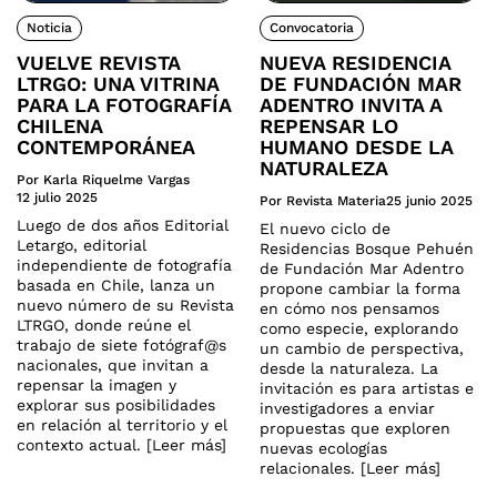
Noticia
Convocatoria
VUELVE REVISTA
NUEVA RESIDENCIA
LTRGO: UNA VITRINA
DE FUNDACIÓN MAR
PARA LA FOTOGRAFÍA
ADENTRO INVITA A
CHILENA
REPENSAR LO
CONTEMPORÁNEA
HUMANO DESDE LA
NATURALEZA
Por Karla Riquelme Vargas
12 julio 2025
Por Revista Materia
25 junio 2025
Luego de dos años Editorial
El nuevo ciclo de
Letargo, editorial
Residencias Bosque Pehuén
independiente de fotografía
de Fundación Mar Adentro
basada en Chile, lanza un
propone cambiar la forma
nuevo número de su Revista
en cómo nos pensamos
LTRGO, donde reúne el
como especie, explorando
trabajo de siete fotógraf@s
un cambio de perspectiva,
nacionales, que invitan a
desde la naturaleza. La
repensar la imagen y
invitación es para artistas e
explorar sus posibilidades
investigadores a enviar
en relación al territorio y el
propuestas que exploren
contexto actual. [Leer más]
nuevas ecologías
relacionales. [Leer más]