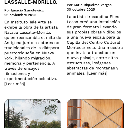
LASSALLE-MORILLO.
Por Karla Riquelme Vargas
30 octubre 2025
Por Ignacio Szmulewicz
26 noviembre 2025
La artista trasandina Elena
Loson creó una instalación
En Instituto Tele Arte se
de gran formato llevando
exhibe la obra de la artista
sus propias obras y dibujos
Natalia Lassalle-Morillo,
a una nueva escala para la
quien reensambla el mito de
Capilla del Centro Cultural
Antígona junto a actores no
Montecarmelo. Una muestra
tradicionales de la diáspora
que invita a transitar un
puertorriqueña en Nueva
nuevo paisaje, entre altas
York, hilando migración,
estructuras, imágenes
memoria y pertenencia. A
abstractas de montañas y
través de ensayos,
animales. [Leer más]
filmaciones y
experimentación colectiva.
[Leer más]