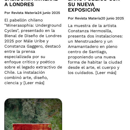
A LONDRES
SU NUEVA
EXPOSICIÓN
Por Revista Materia
24 junio 2025
Por Revista Materia
20 junio 2025
El pabellón chileno
"Minerasophia: Underground
La muestra de la artista
Cycles", presentado en la
Constanza Hermosilla,
Bienal de Diseño de Londres
presenta dos instalaciones:
2025 por Mále Uribe y
un Menstruadero y un
Constanza Gaggero, destacó
Amamantadero en pleno
entre la prensa
centro de Santiago,
especializada por su
proponiendo una nueva
enfoque crítico y poético
forma de habitar la ciudad
sobre el legado extractivo de
desde el arte, el cuerpo y
Chile. La instalación
los cuidados. [Leer más]
combinó arte, diseño,
ciencia y [Leer más]