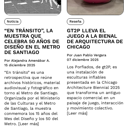
Noticia
Reseña
“EN TRÁNSITO”, LA
GT2P LLEVA EL
MUESTRA QUE
JUEGO A LA BIENAL
CELEBRA 50 AÑOS DE
DE ARQUITECTURA DE
DISEÑO EN EL METRO
CHICAGO
DE SANTIAGO
Por Juan Pablo Vergara
07 diciembre 2025
Por Alejandra Amenábar A.
15 diciembre 2025
Los Porfiados, de gt2P, es
una instalación de
“En tránsito” es una
esculturas inflables
retrospectiva que reúne
presentada en la Chicago
archivos históricos, material
Architecture Biennial 2025
audiovisual y fotográfico en
que transforma un antiguo
torno al Metro de Santiago.
espacio comercial en un
Organizada por el Ministerio
paisaje de juego, interacción
de las Culturas y el Metro
y movimiento colectivo.
de Santiago, la muestra
[Leer más]
conmemora los 15 años del
Mes del Diseño y los 50 del
Metro. [Leer más]