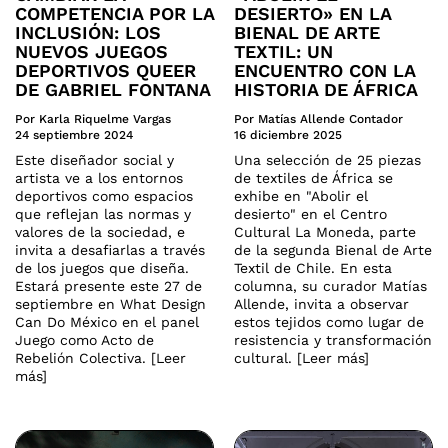
COMPETENCIA POR LA
DESIERTO» EN LA
INCLUSIÓN: LOS
BIENAL DE ARTE
NUEVOS JUEGOS
TEXTIL: UN
DEPORTIVOS QUEER
ENCUENTRO CON LA
DE GABRIEL FONTANA
HISTORIA DE ÁFRICA
Por Karla Riquelme Vargas
Por Matías Allende Contador
24 septiembre 2024
16 diciembre 2025
Este diseñador social y
Una selección de 25 piezas
artista ve a los entornos
de textiles de África se
deportivos como espacios
exhibe en "Abolir el
que reflejan las normas y
desierto" en el Centro
valores de la sociedad, e
Cultural La Moneda, parte
invita a desafiarlas a través
de la segunda Bienal de Arte
de los juegos que diseña.
Textil de Chile. En esta
Estará presente este 27 de
columna, su curador Matías
septiembre en What Design
Allende, invita a observar
Can Do México en el panel
estos tejidos como lugar de
Juego como Acto de
resistencia y transformación
Rebelión Colectiva. [Leer
cultural. [Leer más]
más]