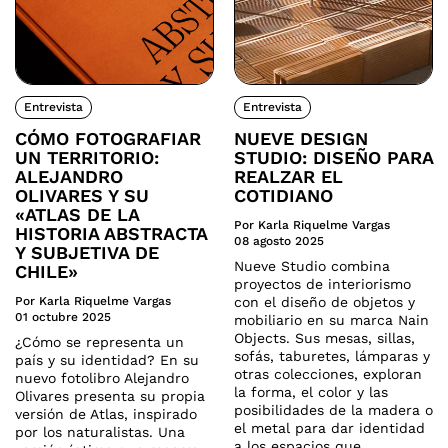
Entrevista
Entrevista
CÓMO FOTOGRAFIAR
NUEVE DESIGN
UN TERRITORIO:
STUDIO: DISEÑO PARA
ALEJANDRO
REALZAR EL
OLIVARES Y SU
COTIDIANO
«ATLAS DE LA
Por Karla Riquelme Vargas
HISTORIA ABSTRACTA
08 agosto 2025
Y SUBJETIVA DE
Nueve Studio combina
CHILE»
proyectos de interiorismo
Por Karla Riquelme Vargas
con el diseño de objetos y
01 octubre 2025
mobiliario en su marca Nain
Objects. Sus mesas, sillas,
¿Cómo se representa un
sofás, taburetes, lámparas y
país y su identidad? En su
otras colecciones, exploran
nuevo fotolibro Alejandro
la forma, el color y las
Olivares presenta su propia
posibilidades de la madera o
versión de Atlas, inspirado
el metal para dar identidad
por los naturalistas. Una
a los espacios que