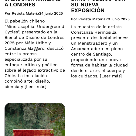
A LONDRES
SU NUEVA
EXPOSICIÓN
Por Revista Materia
24 junio 2025
Por Revista Materia
20 junio 2025
El pabellón chileno
"Minerasophia: Underground
La muestra de la artista
Cycles", presentado en la
Constanza Hermosilla,
Bienal de Diseño de Londres
presenta dos instalaciones:
2025 por Mále Uribe y
un Menstruadero y un
Constanza Gaggero, destacó
Amamantadero en pleno
entre la prensa
centro de Santiago,
especializada por su
proponiendo una nueva
enfoque crítico y poético
forma de habitar la ciudad
sobre el legado extractivo de
desde el arte, el cuerpo y
Chile. La instalación
los cuidados. [Leer más]
combinó arte, diseño,
ciencia y [Leer más]