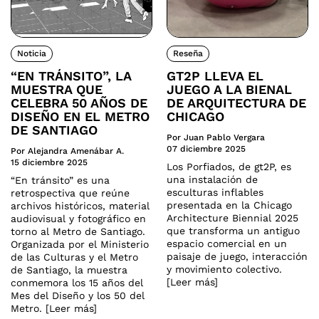
Noticia
Reseña
“EN TRÁNSITO”, LA
GT2P LLEVA EL
MUESTRA QUE
JUEGO A LA BIENAL
CELEBRA 50 AÑOS DE
DE ARQUITECTURA DE
DISEÑO EN EL METRO
CHICAGO
DE SANTIAGO
Por Juan Pablo Vergara
07 diciembre 2025
Por Alejandra Amenábar A.
15 diciembre 2025
Los Porfiados, de gt2P, es
una instalación de
“En tránsito” es una
esculturas inflables
retrospectiva que reúne
presentada en la Chicago
archivos históricos, material
Architecture Biennial 2025
audiovisual y fotográfico en
que transforma un antiguo
torno al Metro de Santiago.
espacio comercial en un
Organizada por el Ministerio
paisaje de juego, interacción
de las Culturas y el Metro
y movimiento colectivo.
de Santiago, la muestra
[Leer más]
conmemora los 15 años del
Mes del Diseño y los 50 del
Metro. [Leer más]