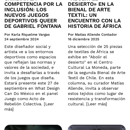
COMPETENCIA POR LA
DESIERTO» EN LA
INCLUSIÓN: LOS
BIENAL DE ARTE
NUEVOS JUEGOS
TEXTIL: UN
DEPORTIVOS QUEER
ENCUENTRO CON LA
DE GABRIEL FONTANA
HISTORIA DE ÁFRICA
Por Karla Riquelme Vargas
Por Matías Allende Contador
24 septiembre 2024
16 diciembre 2025
Este diseñador social y
Una selección de 25 piezas
artista ve a los entornos
de textiles de África se
deportivos como espacios
exhibe en "Abolir el
que reflejan las normas y
desierto" en el Centro
valores de la sociedad, e
Cultural La Moneda, parte
invita a desafiarlas a través
de la segunda Bienal de Arte
de los juegos que diseña.
Textil de Chile. En esta
Estará presente este 27 de
columna, su curador Matías
septiembre en What Design
Allende, invita a observar
Can Do México en el panel
estos tejidos como lugar de
Juego como Acto de
resistencia y transformación
Rebelión Colectiva. [Leer
cultural. [Leer más]
más]