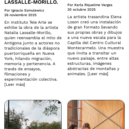
LASSALLE-MORILLO.
Por Karla Riquelme Vargas
30 octubre 2025
Por Ignacio Szmulewicz
26 noviembre 2025
La artista trasandina Elena
Loson creó una instalación
En Instituto Tele Arte se
de gran formato llevando
exhibe la obra de la artista
sus propias obras y dibujos
Natalia Lassalle-Morillo,
a una nueva escala para la
quien reensambla el mito de
Capilla del Centro Cultural
Antígona junto a actores no
Montecarmelo. Una muestra
tradicionales de la diáspora
que invita a transitar un
puertorriqueña en Nueva
nuevo paisaje, entre altas
York, hilando migración,
estructuras, imágenes
memoria y pertenencia. A
abstractas de montañas y
través de ensayos,
animales. [Leer más]
filmaciones y
experimentación colectiva.
[Leer más]