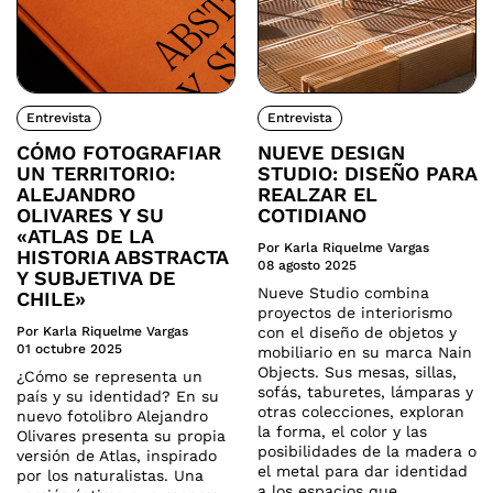
Entrevista
Entrevista
CÓMO FOTOGRAFIAR
NUEVE DESIGN
UN TERRITORIO:
STUDIO: DISEÑO PARA
ALEJANDRO
REALZAR EL
OLIVARES Y SU
COTIDIANO
«ATLAS DE LA
Por Karla Riquelme Vargas
HISTORIA ABSTRACTA
08 agosto 2025
Y SUBJETIVA DE
Nueve Studio combina
CHILE»
proyectos de interiorismo
Por Karla Riquelme Vargas
con el diseño de objetos y
01 octubre 2025
mobiliario en su marca Nain
Objects. Sus mesas, sillas,
¿Cómo se representa un
sofás, taburetes, lámparas y
país y su identidad? En su
otras colecciones, exploran
nuevo fotolibro Alejandro
la forma, el color y las
Olivares presenta su propia
posibilidades de la madera o
versión de Atlas, inspirado
el metal para dar identidad
por los naturalistas. Una
a los espacios que