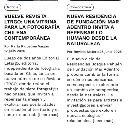
Noticia
Convocatoria
VUELVE REVISTA
NUEVA RESIDENCIA
LTRGO: UNA VITRINA
DE FUNDACIÓN MAR
PARA LA FOTOGRAFÍA
ADENTRO INVITA A
CHILENA
REPENSAR LO
CONTEMPORÁNEA
HUMANO DESDE LA
NATURALEZA
Por Karla Riquelme Vargas
12 julio 2025
Por Revista Materia
25 junio 2025
Luego de dos años Editorial
El nuevo ciclo de
Letargo, editorial
Residencias Bosque Pehuén
independiente de fotografía
de Fundación Mar Adentro
basada en Chile, lanza un
propone cambiar la forma
nuevo número de su Revista
en cómo nos pensamos
LTRGO, donde reúne el
como especie, explorando
trabajo de siete fotógraf@s
un cambio de perspectiva,
nacionales, que invitan a
desde la naturaleza. La
repensar la imagen y
invitación es para artistas e
explorar sus posibilidades
investigadores a enviar
en relación al territorio y el
propuestas que exploren
contexto actual. [Leer más]
nuevas ecologías
relacionales. [Leer más]