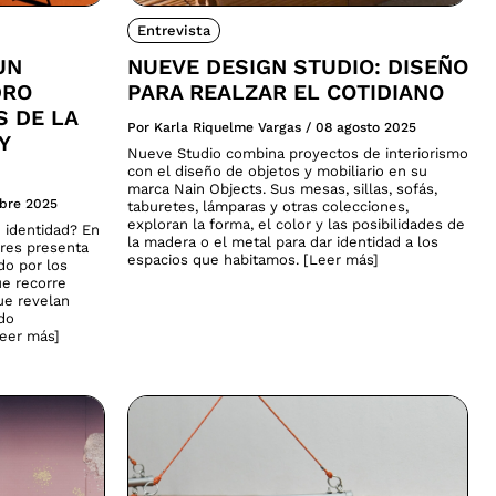
Entrevista
UN
NUEVE DESIGN STUDIO: DISEÑO
DRO
PARA REALZAR EL COTIDIANO
S DE LA
Por Karla Riquelme Vargas
/
08 agosto 2025
Y
Nueve Studio combina proyectos de interiorismo
con el diseño de objetos y mobiliario en su
marca Nain Objects. Sus mesas, sillas, sofás,
ubre 2025
taburetes, lámparas y otras colecciones,
exploran la forma, el color y las posibilidades de
 identidad? En
la madera o el metal para dar identidad a los
ares presenta
espacios que habitamos. [Leer más]
do por los
ue recorre
que revelan
ado
Leer más]