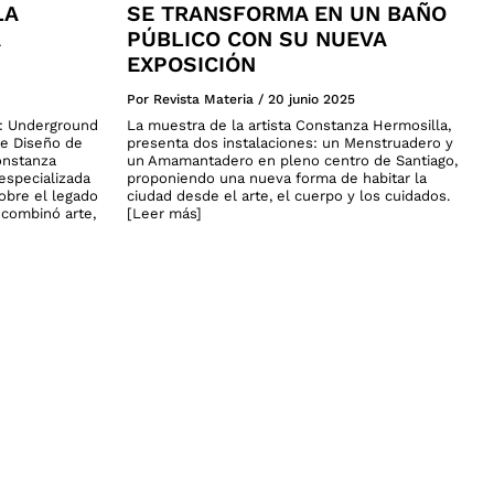
LA
SE TRANSFORMA EN UN BAÑO
PÚBLICO CON SU NUEVA
EXPOSICIÓN
Por Revista Materia
/
20 junio 2025
a: Underground
La muestra de la artista Constanza Hermosilla,
de Diseño de
presenta dos instalaciones: un Menstruadero y
onstanza
un Amamantadero en pleno centro de Santiago,
especializada
proponiendo una nueva forma de habitar la
sobre el legado
ciudad desde el arte, el cuerpo y los cuidados.
n combinó arte,
[Leer más]