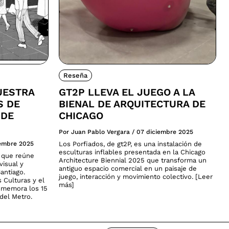
Reseña
UESTRA
GT2P LLEVA EL JUEGO A LA
S DE
BIENAL DE ARQUITECTURA DE
 DE
CHICAGO
Por Juan Pablo Vergara
/
07 diciembre 2025
iembre 2025
Los Porfiados, de gt2P, es una instalación de
esculturas inflables presentada en la Chicago
a que reúne
Architecture Biennial 2025 que transforma un
visual y
antiguo espacio comercial en un paisaje de
antiago.
juego, interacción y movimiento colectivo. [Leer
s Culturas y el
más]
nmemora los 15
del Metro.