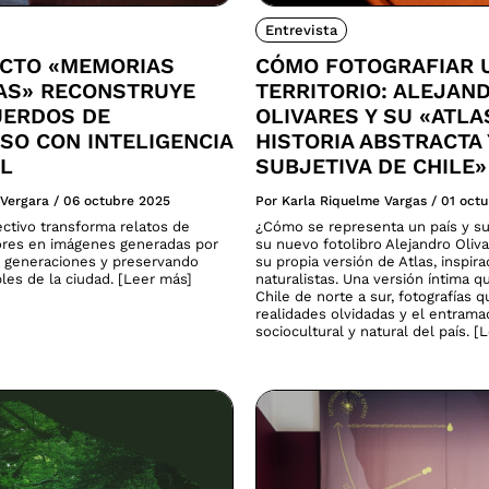
Entrevista
ECTO «MEMORIAS
CÓMO FOTOGRAFIAR 
CAS» RECONSTRUYE
TERRITORIO: ALEJAN
UERDOS DE
OLIVARES Y SU «ATLA
SO CON INTELIGENCIA
HISTORIA ABSTRACTA 
AL
SUBJETIVA DE CHILE»
 Vergara
/
06 octubre 2025
Por Karla Riquelme Vargas
/
01 oct
ectivo transforma relatos de
¿Cómo se representa un país y su
res en imágenes generadas por
su nuevo fotolibro Alejandro Oliv
 generaciones y preservando
su propia versión de Atlas, inspira
ibles de la ciudad. [Leer más]
naturalistas. Una versión íntima q
Chile de norte a sur, fotografías 
realidades olvidadas y el entram
sociocultural y natural del país. [