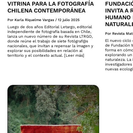
VITRINA PARA LA FOTOGRAFÍA
FUNDACI
CHILENA CONTEMPORÁNEA
INVITA A
HUMANO 
Por Karla Riquelme Vargas
/
12 julio 2025
NATURAL
Luego de dos años Editorial Letargo, editorial
independiente de fotografía basada en Chile,
Por Revista Mat
lanza un nuevo número de su Revista LTRGO,
El nuevo cicl
donde reúne el trabajo de siete fotógraf@s
de Fundación M
nacionales, que invitan a repensar la imagen y
forma en cómo
explorar sus posibilidades en relación al
explorando un 
territorio y el contexto actual. [Leer más]
naturaleza. La 
investigadores
nuevas ecologí