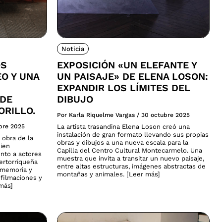
Noticia
OS
EXPOSICIÓN «UN ELEFANTE Y
EO Y UNA
UN PAISAJE» DE ELENA LOSON:
EXPANDIR LOS LÍMITES DEL
 DE
DIBUJO
ORILLO.
Por Karla Riquelme Vargas
/
30 octubre 2025
bre 2025
La artista trasandina Elena Loson creó una
instalación de gran formato llevando sus propias
 obra de la
obras y dibujos a una nueva escala para la
uien
Capilla del Centro Cultural Montecarmelo. Una
nto a actores
muestra que invita a transitar un nuevo paisaje,
uertorriqueña
entre altas estructuras, imágenes abstractas de
, memoria y
montañas y animales. [Leer más]
 filmaciones y
 más]