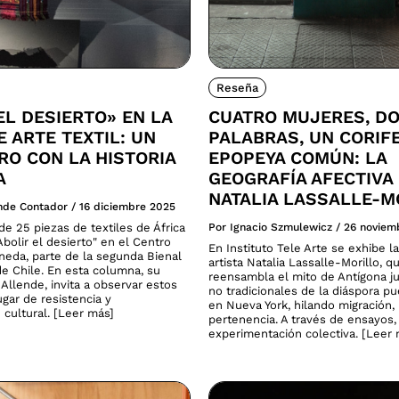
Reseña
EL DESIERTO» EN LA
CUATRO MUJERES, D
E ARTE TEXTIL: UN
PALABRAS, UN CORIF
O CON LA HISTORIA
EPOPEYA COMÚN: LA
A
GEOGRAFÍA AFECTIVA
NATALIA LASSALLE-M
ende Contador
/
16 diciembre 2025
e 25 piezas de textiles de África
Por Ignacio Szmulewicz
/
26 noviem
bolir el desierto" en el Centro
En Instituto Tele Arte se exhibe la
neda, parte de la segunda Bienal
artista Natalia Lassalle-Morillo, q
de Chile. En esta columna, su
reensambla el mito de Antígona ju
Allende, invita a observar estos
no tradicionales de la diáspora p
gar de resistencia y
en Nueva York, hilando migración
 cultural. [Leer más]
pertenencia. A través de ensayos,
experimentación colectiva. [Leer