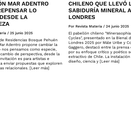
ÓN MAR ADENTRO
CHILENO QUE LLEVÓ 
 REPENSAR LO
SABIDURÍA MINERAL A
DESDE LA
LONDRES
EZA
Por Revista Materia
/
24 junio 2025
eria
/
25 junio 2025
El pabellón chileno "Minerasophi
Cycles", presentado en la Bienal 
o de Residencias Bosque Pehuén
Londres 2025 por Mále Uribe y C
ar Adentro propone cambiar la
Gaggero, destacó entre la prensa 
 nos pensamos como especie,
por su enfoque crítico y poético 
cambio de perspectiva, desde la
extractivo de Chile. La instalació
invitación es para artistas e
diseño, ciencia y [Leer más]
 a enviar propuestas que exploren
as relacionales. [Leer más]