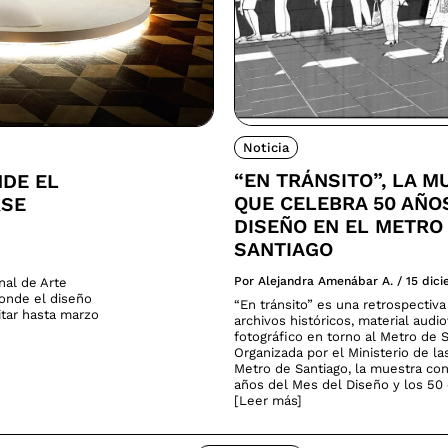
Noticia
“EN TRÁNSITO”, LA M
NDE EL
QUE CELEBRA 50 AÑO
RSE
DISEÑO EN EL METRO
SANTIAGO
Por Alejandra Amenábar A.
/
15 dic
nal de Arte
donde el diseño
“En tránsito” es una retrospectiv
sitar hasta marzo
archivos históricos, material audio
fotográfico en torno al Metro de S
Organizada por el Ministerio de la
Metro de Santiago, la muestra co
años del Mes del Diseño y los 50 
[Leer más]