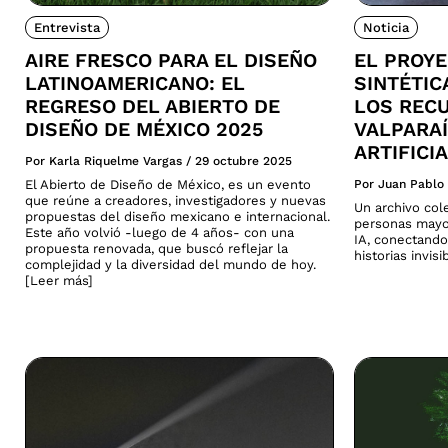
Entrevista
Noticia
AIRE FRESCO PARA EL DISEÑO
EL PROY
LATINOAMERICANO: EL
SINTÉTI
REGRESO DEL ABIERTO DE
LOS REC
DISEÑO DE MÉXICO 2025
VALPARAÍ
ARTIFICI
Por Karla Riquelme Vargas
/
29 octubre 2025
El Abierto de Diseño de México, es un evento
Por Juan Pablo
que reúne a creadores, investigadores y nuevas
Un archivo col
propuestas del diseño mexicano e internacional.
personas mayo
Este año volvió -luego de 4 años- con una
IA, conectando
propuesta renovada, que buscó reflejar la
historias invis
complejidad y la diversidad del mundo de hoy.
[Leer más]