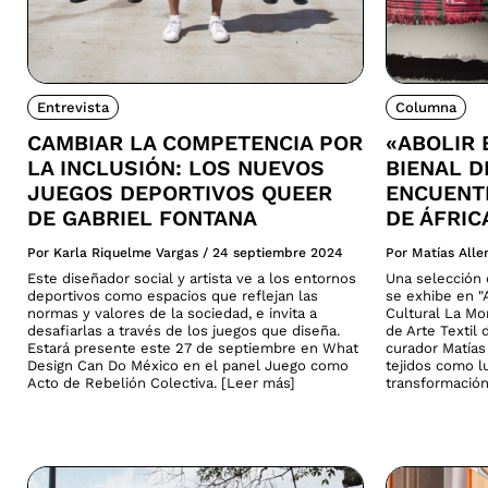
Entrevista
Columna
CAMBIAR LA COMPETENCIA POR
«ABOLIR 
LA INCLUSIÓN: LOS NUEVOS
BIENAL D
JUEGOS DEPORTIVOS QUEER
ENCUENTR
DE GABRIEL FONTANA
DE ÁFRIC
Por Karla Riquelme Vargas
/
24 septiembre 2024
Por Matías All
Este diseñador social y artista ve a los entornos
Una selección d
deportivos como espacios que reflejan las
se exhibe en "A
normas y valores de la sociedad, e invita a
Cultural La Mo
desafiarlas a través de los juegos que diseña.
de Arte Textil 
Estará presente este 27 de septiembre en What
curador Matías 
Design Can Do México en el panel Juego como
tejidos como lu
Acto de Rebelión Colectiva. [Leer más]
transformación