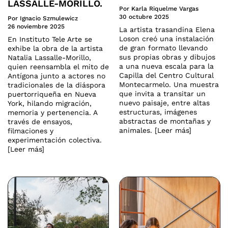
LASSALLE-MORILLO.
Por Karla Riquelme Vargas
30 octubre 2025
Por Ignacio Szmulewicz
26 noviembre 2025
La artista trasandina Elena
Loson creó una instalación
En Instituto Tele Arte se
de gran formato llevando
exhibe la obra de la artista
sus propias obras y dibujos
Natalia Lassalle-Morillo,
a una nueva escala para la
quien reensambla el mito de
Capilla del Centro Cultural
Antígona junto a actores no
Montecarmelo. Una muestra
tradicionales de la diáspora
que invita a transitar un
puertorriqueña en Nueva
nuevo paisaje, entre altas
York, hilando migración,
estructuras, imágenes
memoria y pertenencia. A
abstractas de montañas y
través de ensayos,
animales. [Leer más]
filmaciones y
experimentación colectiva.
[Leer más]