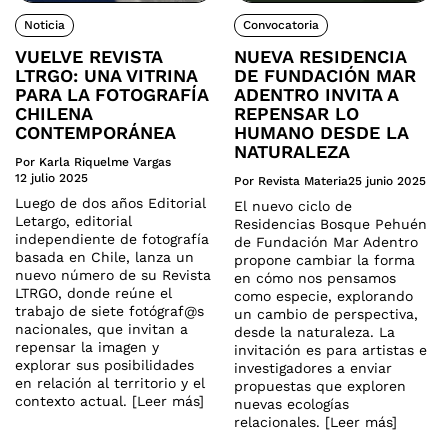
Noticia
Convocatoria
VUELVE REVISTA
NUEVA RESIDENCIA
LTRGO: UNA VITRINA
DE FUNDACIÓN MAR
PARA LA FOTOGRAFÍA
ADENTRO INVITA A
CHILENA
REPENSAR LO
CONTEMPORÁNEA
HUMANO DESDE LA
NATURALEZA
Por Karla Riquelme Vargas
12 julio 2025
Por Revista Materia
25 junio 2025
Luego de dos años Editorial
El nuevo ciclo de
Letargo, editorial
Residencias Bosque Pehuén
independiente de fotografía
de Fundación Mar Adentro
basada en Chile, lanza un
propone cambiar la forma
nuevo número de su Revista
en cómo nos pensamos
LTRGO, donde reúne el
como especie, explorando
trabajo de siete fotógraf@s
un cambio de perspectiva,
nacionales, que invitan a
desde la naturaleza. La
repensar la imagen y
invitación es para artistas e
explorar sus posibilidades
investigadores a enviar
en relación al territorio y el
propuestas que exploren
contexto actual. [Leer más]
nuevas ecologías
relacionales. [Leer más]