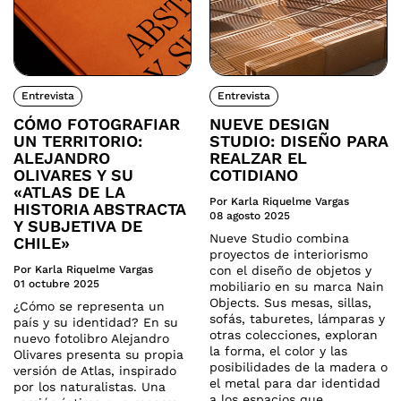
Entrevista
Entrevista
CÓMO FOTOGRAFIAR
NUEVE DESIGN
UN TERRITORIO:
STUDIO: DISEÑO PARA
ALEJANDRO
REALZAR EL
OLIVARES Y SU
COTIDIANO
«ATLAS DE LA
Por Karla Riquelme Vargas
HISTORIA ABSTRACTA
08 agosto 2025
Y SUBJETIVA DE
Nueve Studio combina
CHILE»
proyectos de interiorismo
Por Karla Riquelme Vargas
con el diseño de objetos y
01 octubre 2025
mobiliario en su marca Nain
Objects. Sus mesas, sillas,
¿Cómo se representa un
sofás, taburetes, lámparas y
país y su identidad? En su
otras colecciones, exploran
nuevo fotolibro Alejandro
la forma, el color y las
Olivares presenta su propia
posibilidades de la madera o
versión de Atlas, inspirado
el metal para dar identidad
por los naturalistas. Una
a los espacios que