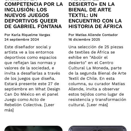
COMPETENCIA POR LA
DESIERTO» EN LA
INCLUSIÓN: LOS
BIENAL DE ARTE
NUEVOS JUEGOS
TEXTIL: UN
DEPORTIVOS QUEER
ENCUENTRO CON LA
DE GABRIEL FONTANA
HISTORIA DE ÁFRICA
Por Karla Riquelme Vargas
Por Matías Allende Contador
24 septiembre 2024
16 diciembre 2025
Este diseñador social y
Una selección de 25 piezas
artista ve a los entornos
de textiles de África se
deportivos como espacios
exhibe en "Abolir el
que reflejan las normas y
desierto" en el Centro
valores de la sociedad, e
Cultural La Moneda, parte
invita a desafiarlas a través
de la segunda Bienal de Arte
de los juegos que diseña.
Textil de Chile. En esta
Estará presente este 27 de
columna, su curador Matías
septiembre en What Design
Allende, invita a observar
Can Do México en el panel
estos tejidos como lugar de
Juego como Acto de
resistencia y transformación
Rebelión Colectiva. [Leer
cultural. [Leer más]
más]