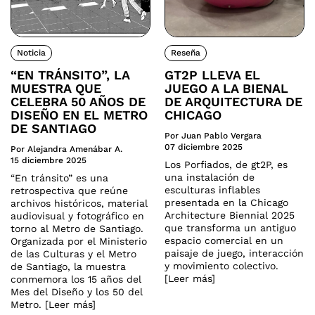
Noticia
Reseña
“EN TRÁNSITO”, LA
GT2P LLEVA EL
MUESTRA QUE
JUEGO A LA BIENAL
CELEBRA 50 AÑOS DE
DE ARQUITECTURA DE
DISEÑO EN EL METRO
CHICAGO
DE SANTIAGO
Por Juan Pablo Vergara
07 diciembre 2025
Por Alejandra Amenábar A.
15 diciembre 2025
Los Porfiados, de gt2P, es
una instalación de
“En tránsito” es una
esculturas inflables
retrospectiva que reúne
presentada en la Chicago
archivos históricos, material
Architecture Biennial 2025
audiovisual y fotográfico en
que transforma un antiguo
torno al Metro de Santiago.
espacio comercial en un
Organizada por el Ministerio
paisaje de juego, interacción
de las Culturas y el Metro
y movimiento colectivo.
de Santiago, la muestra
[Leer más]
conmemora los 15 años del
Mes del Diseño y los 50 del
Metro. [Leer más]