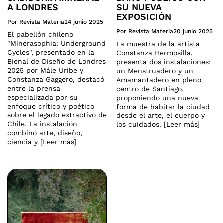
A LONDRES
SU NUEVA
EXPOSICIÓN
Por Revista Materia
24 junio 2025
Por Revista Materia
20 junio 2025
El pabellón chileno
"Minerasophia: Underground
La muestra de la artista
Cycles", presentado en la
Constanza Hermosilla,
Bienal de Diseño de Londres
presenta dos instalaciones:
2025 por Mále Uribe y
un Menstruadero y un
Constanza Gaggero, destacó
Amamantadero en pleno
entre la prensa
centro de Santiago,
especializada por su
proponiendo una nueva
enfoque crítico y poético
forma de habitar la ciudad
sobre el legado extractivo de
desde el arte, el cuerpo y
Chile. La instalación
los cuidados. [Leer más]
combinó arte, diseño,
ciencia y [Leer más]