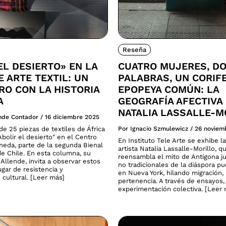
Reseña
EL DESIERTO» EN LA
CUATRO MUJERES, D
E ARTE TEXTIL: UN
PALABRAS, UN CORIF
O CON LA HISTORIA
EPOPEYA COMÚN: LA
A
GEOGRAFÍA AFECTIVA
NATALIA LASSALLE-M
ende Contador
/
16 diciembre 2025
e 25 piezas de textiles de África
Por Ignacio Szmulewicz
/
26 noviem
bolir el desierto" en el Centro
En Instituto Tele Arte se exhibe la
neda, parte de la segunda Bienal
artista Natalia Lassalle-Morillo, q
de Chile. En esta columna, su
reensambla el mito de Antígona ju
Allende, invita a observar estos
no tradicionales de la diáspora p
gar de resistencia y
en Nueva York, hilando migración
 cultural. [Leer más]
pertenencia. A través de ensayos,
experimentación colectiva. [Leer