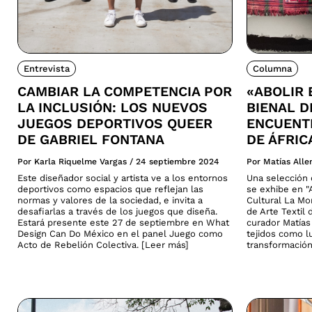
Entrevista
Columna
CAMBIAR LA COMPETENCIA POR
«ABOLIR 
LA INCLUSIÓN: LOS NUEVOS
BIENAL D
JUEGOS DEPORTIVOS QUEER
ENCUENTR
DE GABRIEL FONTANA
DE ÁFRIC
Por Karla Riquelme Vargas
/
24 septiembre 2024
Por Matías All
Este diseñador social y artista ve a los entornos
Una selección d
deportivos como espacios que reflejan las
se exhibe en "A
normas y valores de la sociedad, e invita a
Cultural La Mo
desafiarlas a través de los juegos que diseña.
de Arte Textil 
Estará presente este 27 de septiembre en What
curador Matías 
Design Can Do México en el panel Juego como
tejidos como lu
Acto de Rebelión Colectiva. [Leer más]
transformación