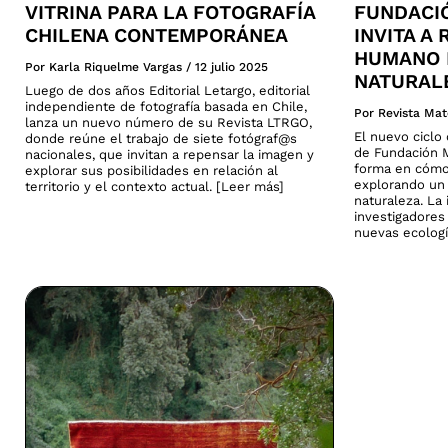
VITRINA PARA LA FOTOGRAFÍA
FUNDACI
CHILENA CONTEMPORÁNEA
INVITA A
HUMANO 
Por Karla Riquelme Vargas
/
12 julio 2025
NATURAL
Luego de dos años Editorial Letargo, editorial
independiente de fotografía basada en Chile,
Por Revista Mat
lanza un nuevo número de su Revista LTRGO,
El nuevo cicl
donde reúne el trabajo de siete fotógraf@s
de Fundación M
nacionales, que invitan a repensar la imagen y
forma en cómo
explorar sus posibilidades en relación al
explorando un 
territorio y el contexto actual. [Leer más]
naturaleza. La 
investigadores
nuevas ecologí