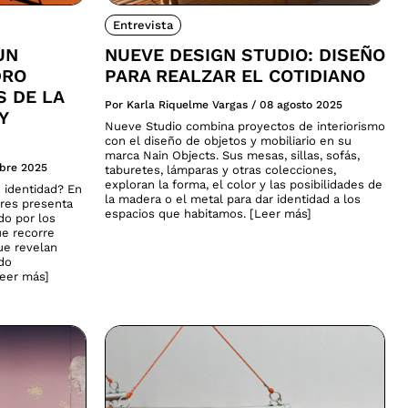
Entrevista
UN
NUEVE DESIGN STUDIO: DISEÑO
DRO
PARA REALZAR EL COTIDIANO
S DE LA
Por Karla Riquelme Vargas
/
08 agosto 2025
Y
Nueve Studio combina proyectos de interiorismo
con el diseño de objetos y mobiliario en su
marca Nain Objects. Sus mesas, sillas, sofás,
ubre 2025
taburetes, lámparas y otras colecciones,
exploran la forma, el color y las posibilidades de
 identidad? En
la madera o el metal para dar identidad a los
ares presenta
espacios que habitamos. [Leer más]
do por los
ue recorre
que revelan
ado
Leer más]