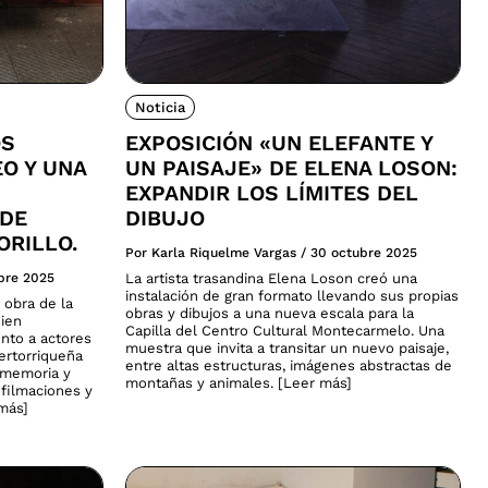
Noticia
OS
EXPOSICIÓN «UN ELEFANTE Y
EO Y UNA
UN PAISAJE» DE ELENA LOSON:
EXPANDIR LOS LÍMITES DEL
 DE
DIBUJO
ORILLO.
Por Karla Riquelme Vargas
/
30 octubre 2025
bre 2025
La artista trasandina Elena Loson creó una
instalación de gran formato llevando sus propias
 obra de la
obras y dibujos a una nueva escala para la
uien
Capilla del Centro Cultural Montecarmelo. Una
nto a actores
muestra que invita a transitar un nuevo paisaje,
uertorriqueña
entre altas estructuras, imágenes abstractas de
, memoria y
montañas y animales. [Leer más]
 filmaciones y
 más]