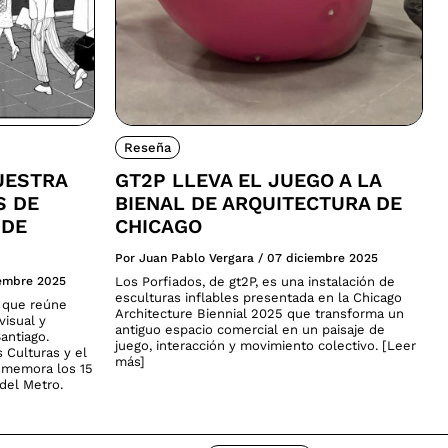
Reseña
UESTRA
GT2P LLEVA EL JUEGO A LA
S DE
BIENAL DE ARQUITECTURA DE
 DE
CHICAGO
Por Juan Pablo Vergara
/
07 diciembre 2025
iembre 2025
Los Porfiados, de gt2P, es una instalación de
esculturas inflables presentada en la Chicago
a que reúne
Architecture Biennial 2025 que transforma un
visual y
antiguo espacio comercial en un paisaje de
antiago.
juego, interacción y movimiento colectivo. [Leer
s Culturas y el
más]
nmemora los 15
del Metro.