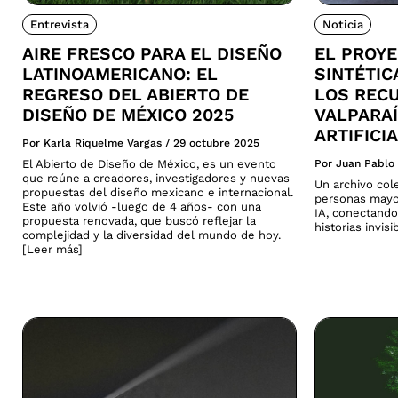
Entrevista
Noticia
AIRE FRESCO PARA EL DISEÑO
EL PROY
LATINOAMERICANO: EL
SINTÉTI
REGRESO DEL ABIERTO DE
LOS REC
DISEÑO DE MÉXICO 2025
VALPARAÍ
ARTIFICI
Por Karla Riquelme Vargas
/
29 octubre 2025
El Abierto de Diseño de México, es un evento
Por Juan Pablo
que reúne a creadores, investigadores y nuevas
Un archivo col
propuestas del diseño mexicano e internacional.
personas mayo
Este año volvió -luego de 4 años- con una
IA, conectando
propuesta renovada, que buscó reflejar la
historias invis
complejidad y la diversidad del mundo de hoy.
[Leer más]