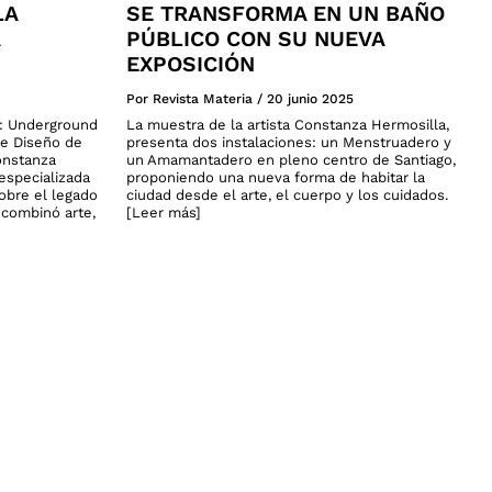
LA
SE TRANSFORMA EN UN BAÑO
PÚBLICO CON SU NUEVA
EXPOSICIÓN
Por Revista Materia
/
20 junio 2025
a: Underground
La muestra de la artista Constanza Hermosilla,
de Diseño de
presenta dos instalaciones: un Menstruadero y
onstanza
un Amamantadero en pleno centro de Santiago,
especializada
proponiendo una nueva forma de habitar la
sobre el legado
ciudad desde el arte, el cuerpo y los cuidados.
n combinó arte,
[Leer más]