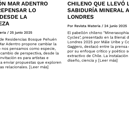
ÓN MAR ADENTRO
CHILENO QUE LLEVÓ 
 REPENSAR LO
SABIDURÍA MINERAL A
DESDE LA
LONDRES
EZA
Por Revista Materia
/
24 junio 2025
eria
/
25 junio 2025
El pabellón chileno "Minerasophi
Cycles", presentado en la Bienal 
o de Residencias Bosque Pehuén
Londres 2025 por Mále Uribe y C
ar Adentro propone cambiar la
Gaggero, destacó entre la prensa 
 nos pensamos como especie,
por su enfoque crítico y poético 
cambio de perspectiva, desde la
extractivo de Chile. La instalació
invitación es para artistas e
diseño, ciencia y [Leer más]
 a enviar propuestas que exploren
as relacionales. [Leer más]