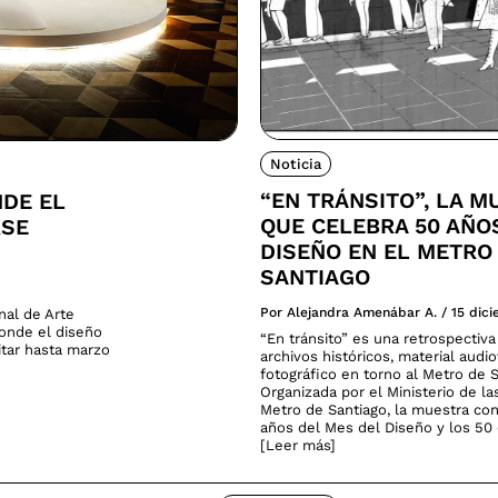
Noticia
“EN TRÁNSITO”, LA M
NDE EL
QUE CELEBRA 50 AÑO
RSE
DISEÑO EN EL METRO
SANTIAGO
Por Alejandra Amenábar A.
/
15 dic
nal de Arte
donde el diseño
“En tránsito” es una retrospectiv
sitar hasta marzo
archivos históricos, material audio
fotográfico en torno al Metro de S
Organizada por el Ministerio de la
Metro de Santiago, la muestra co
años del Mes del Diseño y los 50 
[Leer más]