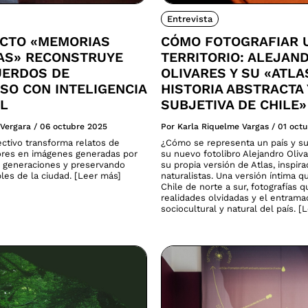
Entrevista
ECTO «MEMORIAS
CÓMO FOTOGRAFIAR 
CAS» RECONSTRUYE
TERRITORIO: ALEJAN
UERDOS DE
OLIVARES Y SU «ATLA
SO CON INTELIGENCIA
HISTORIA ABSTRACTA 
AL
SUBJETIVA DE CHILE»
 Vergara
/
06 octubre 2025
Por Karla Riquelme Vargas
/
01 oct
ectivo transforma relatos de
¿Cómo se representa un país y su
res en imágenes generadas por
su nuevo fotolibro Alejandro Oliv
 generaciones y preservando
su propia versión de Atlas, inspira
ibles de la ciudad. [Leer más]
naturalistas. Una versión íntima q
Chile de norte a sur, fotografías 
realidades olvidadas y el entram
sociocultural y natural del país. [