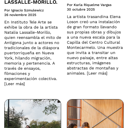
LASSALLE-MORILLO.
Por Karla Riquelme Vargas
30 octubre 2025
Por Ignacio Szmulewicz
26 noviembre 2025
La artista trasandina Elena
Loson creó una instalación
En Instituto Tele Arte se
de gran formato llevando
exhibe la obra de la artista
sus propias obras y dibujos
Natalia Lassalle-Morillo,
a una nueva escala para la
quien reensambla el mito de
Capilla del Centro Cultural
Antígona junto a actores no
Montecarmelo. Una muestra
tradicionales de la diáspora
que invita a transitar un
puertorriqueña en Nueva
nuevo paisaje, entre altas
York, hilando migración,
estructuras, imágenes
memoria y pertenencia. A
abstractas de montañas y
través de ensayos,
animales. [Leer más]
filmaciones y
experimentación colectiva.
[Leer más]