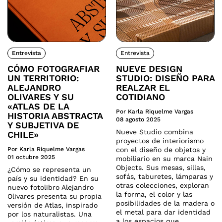
Entrevista
Entrevista
CÓMO FOTOGRAFIAR
NUEVE DESIGN
UN TERRITORIO:
STUDIO: DISEÑO PARA
ALEJANDRO
REALZAR EL
OLIVARES Y SU
COTIDIANO
«ATLAS DE LA
Por Karla Riquelme Vargas
HISTORIA ABSTRACTA
08 agosto 2025
Y SUBJETIVA DE
Nueve Studio combina
CHILE»
proyectos de interiorismo
Por Karla Riquelme Vargas
con el diseño de objetos y
01 octubre 2025
mobiliario en su marca Nain
Objects. Sus mesas, sillas,
¿Cómo se representa un
sofás, taburetes, lámparas y
país y su identidad? En su
otras colecciones, exploran
nuevo fotolibro Alejandro
la forma, el color y las
Olivares presenta su propia
posibilidades de la madera o
versión de Atlas, inspirado
el metal para dar identidad
por los naturalistas. Una
a los espacios que