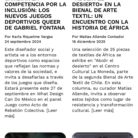
COMPETENCIA POR LA
DESIERTO» EN LA
INCLUSIÓN: LOS
BIENAL DE ARTE
NUEVOS JUEGOS
TEXTIL: UN
DEPORTIVOS QUEER
ENCUENTRO CON LA
DE GABRIEL FONTANA
HISTORIA DE ÁFRICA
Por Karla Riquelme Vargas
Por Matías Allende Contador
24 septiembre 2024
16 diciembre 2025
Este diseñador social y
Una selección de 25 piezas
artista ve a los entornos
de textiles de África se
deportivos como espacios
exhibe en "Abolir el
que reflejan las normas y
desierto" en el Centro
valores de la sociedad, e
Cultural La Moneda, parte
invita a desafiarlas a través
de la segunda Bienal de Arte
de los juegos que diseña.
Textil de Chile. En esta
Estará presente este 27 de
columna, su curador Matías
septiembre en What Design
Allende, invita a observar
Can Do México en el panel
estos tejidos como lugar de
Juego como Acto de
resistencia y transformación
Rebelión Colectiva. [Leer
cultural. [Leer más]
más]