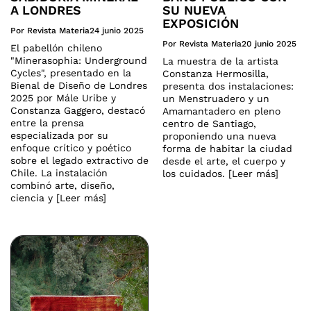
A LONDRES
SU NUEVA
EXPOSICIÓN
Por Revista Materia
24 junio 2025
Por Revista Materia
20 junio 2025
El pabellón chileno
"Minerasophia: Underground
La muestra de la artista
Cycles", presentado en la
Constanza Hermosilla,
Bienal de Diseño de Londres
presenta dos instalaciones:
2025 por Mále Uribe y
un Menstruadero y un
Constanza Gaggero, destacó
Amamantadero en pleno
entre la prensa
centro de Santiago,
especializada por su
proponiendo una nueva
enfoque crítico y poético
forma de habitar la ciudad
sobre el legado extractivo de
desde el arte, el cuerpo y
Chile. La instalación
los cuidados. [Leer más]
combinó arte, diseño,
ciencia y [Leer más]