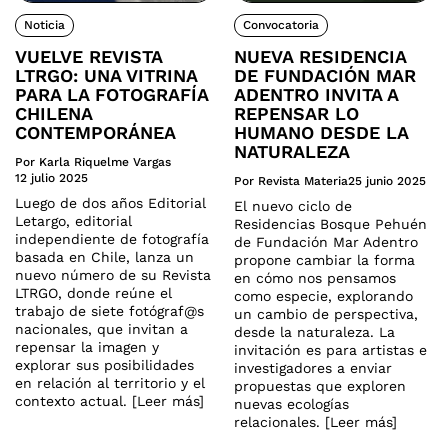
Noticia
Convocatoria
VUELVE REVISTA
NUEVA RESIDENCIA
LTRGO: UNA VITRINA
DE FUNDACIÓN MAR
PARA LA FOTOGRAFÍA
ADENTRO INVITA A
CHILENA
REPENSAR LO
CONTEMPORÁNEA
HUMANO DESDE LA
NATURALEZA
Por Karla Riquelme Vargas
12 julio 2025
Por Revista Materia
25 junio 2025
Luego de dos años Editorial
El nuevo ciclo de
Letargo, editorial
Residencias Bosque Pehuén
independiente de fotografía
de Fundación Mar Adentro
basada en Chile, lanza un
propone cambiar la forma
nuevo número de su Revista
en cómo nos pensamos
LTRGO, donde reúne el
como especie, explorando
trabajo de siete fotógraf@s
un cambio de perspectiva,
nacionales, que invitan a
desde la naturaleza. La
repensar la imagen y
invitación es para artistas e
explorar sus posibilidades
investigadores a enviar
en relación al territorio y el
propuestas que exploren
contexto actual. [Leer más]
nuevas ecologías
relacionales. [Leer más]