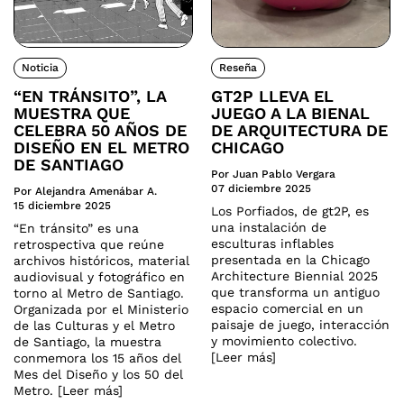
Noticia
Reseña
“EN TRÁNSITO”, LA
GT2P LLEVA EL
MUESTRA QUE
JUEGO A LA BIENAL
CELEBRA 50 AÑOS DE
DE ARQUITECTURA DE
DISEÑO EN EL METRO
CHICAGO
DE SANTIAGO
Por Juan Pablo Vergara
07 diciembre 2025
Por Alejandra Amenábar A.
15 diciembre 2025
Los Porfiados, de gt2P, es
una instalación de
“En tránsito” es una
esculturas inflables
retrospectiva que reúne
presentada en la Chicago
archivos históricos, material
Architecture Biennial 2025
audiovisual y fotográfico en
que transforma un antiguo
torno al Metro de Santiago.
espacio comercial en un
Organizada por el Ministerio
paisaje de juego, interacción
de las Culturas y el Metro
y movimiento colectivo.
de Santiago, la muestra
[Leer más]
conmemora los 15 años del
Mes del Diseño y los 50 del
Metro. [Leer más]