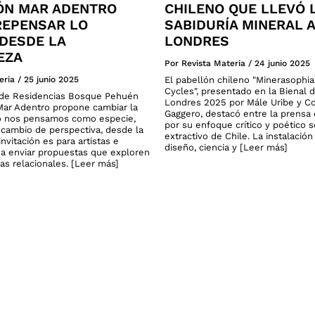
ÓN MAR ADENTRO
CHILENO QUE LLEVÓ 
 REPENSAR LO
SABIDURÍA MINERAL A
DESDE LA
LONDRES
EZA
Por Revista Materia
/
24 junio 2025
eria
/
25 junio 2025
El pabellón chileno "Minerasophi
Cycles", presentado en la Bienal 
o de Residencias Bosque Pehuén
Londres 2025 por Mále Uribe y C
ar Adentro propone cambiar la
Gaggero, destacó entre la prensa 
 nos pensamos como especie,
por su enfoque crítico y poético 
cambio de perspectiva, desde la
extractivo de Chile. La instalació
invitación es para artistas e
diseño, ciencia y [Leer más]
 a enviar propuestas que exploren
as relacionales. [Leer más]