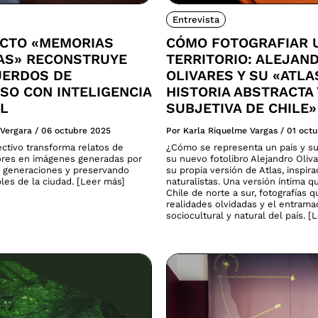
Entrevista
ECTO «MEMORIAS
CÓMO FOTOGRAFIAR 
CAS» RECONSTRUYE
TERRITORIO: ALEJAN
UERDOS DE
OLIVARES Y SU «ATLA
SO CON INTELIGENCIA
HISTORIA ABSTRACTA 
AL
SUBJETIVA DE CHILE»
 Vergara
/
06 octubre 2025
Por Karla Riquelme Vargas
/
01 oct
ectivo transforma relatos de
¿Cómo se representa un país y su
res en imágenes generadas por
su nuevo fotolibro Alejandro Oliv
 generaciones y preservando
su propia versión de Atlas, inspira
ibles de la ciudad. [Leer más]
naturalistas. Una versión íntima q
Chile de norte a sur, fotografías 
realidades olvidadas y el entram
sociocultural y natural del país. [