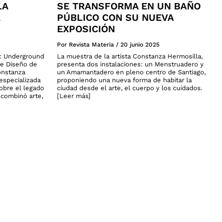
LA
SE TRANSFORMA EN UN BAÑO
PÚBLICO CON SU NUEVA
EXPOSICIÓN
Por Revista Materia
/
20 junio 2025
a: Underground
La muestra de la artista Constanza Hermosilla,
de Diseño de
presenta dos instalaciones: un Menstruadero y
onstanza
un Amamantadero en pleno centro de Santiago,
especializada
proponiendo una nueva forma de habitar la
sobre el legado
ciudad desde el arte, el cuerpo y los cuidados.
n combinó arte,
[Leer más]