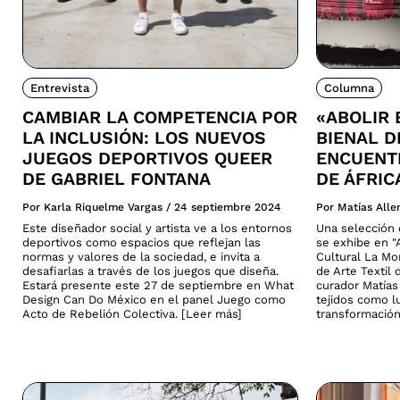
Entrevista
Columna
CAMBIAR LA COMPETENCIA POR
«ABOLIR 
LA INCLUSIÓN: LOS NUEVOS
BIENAL D
JUEGOS DEPORTIVOS QUEER
ENCUENTR
DE GABRIEL FONTANA
DE ÁFRIC
Por Karla Riquelme Vargas
/
24 septiembre 2024
Por Matías All
Este diseñador social y artista ve a los entornos
Una selección d
deportivos como espacios que reflejan las
se exhibe en "A
normas y valores de la sociedad, e invita a
Cultural La Mo
desafiarlas a través de los juegos que diseña.
de Arte Textil 
Estará presente este 27 de septiembre en What
curador Matías 
Design Can Do México en el panel Juego como
tejidos como lu
Acto de Rebelión Colectiva. [Leer más]
transformación