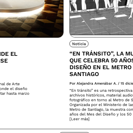
Noticia
“EN TRÁNSITO”, LA M
NDE EL
QUE CELEBRA 50 AÑO
RSE
DISEÑO EN EL METRO
SANTIAGO
Por Alejandra Amenábar A.
/
15 dic
nal de Arte
donde el diseño
“En tránsito” es una retrospectiv
sitar hasta marzo
archivos históricos, material audio
fotográfico en torno al Metro de S
Organizada por el Ministerio de la
Metro de Santiago, la muestra co
años del Mes del Diseño y los 50 
[Leer más]