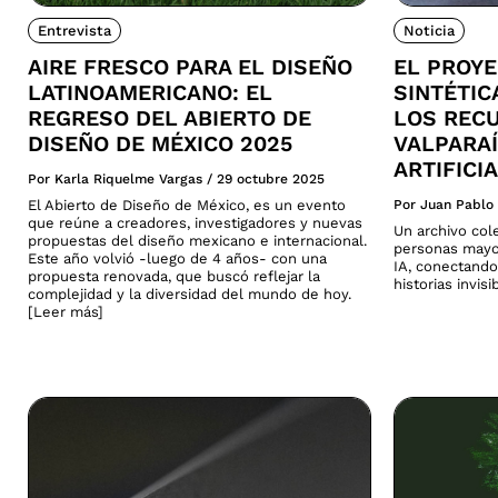
Entrevista
Noticia
AIRE FRESCO PARA EL DISEÑO
EL PROY
LATINOAMERICANO: EL
SINTÉTI
REGRESO DEL ABIERTO DE
LOS REC
DISEÑO DE MÉXICO 2025
VALPARAÍ
ARTIFICI
Por Karla Riquelme Vargas
/
29 octubre 2025
El Abierto de Diseño de México, es un evento
Por Juan Pablo
que reúne a creadores, investigadores y nuevas
Un archivo col
propuestas del diseño mexicano e internacional.
personas mayo
Este año volvió -luego de 4 años- con una
IA, conectando
propuesta renovada, que buscó reflejar la
historias invis
complejidad y la diversidad del mundo de hoy.
[Leer más]