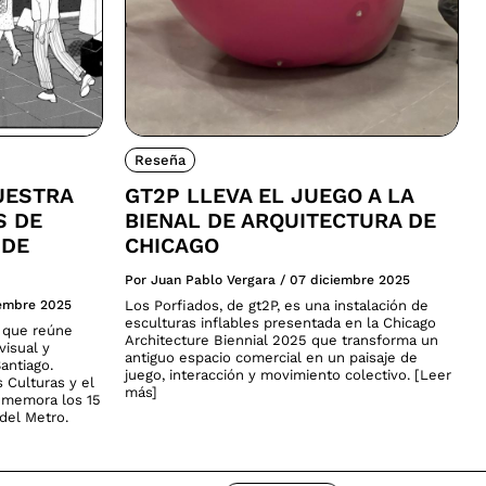
Reseña
UESTRA
GT2P LLEVA EL JUEGO A LA
S DE
BIENAL DE ARQUITECTURA DE
 DE
CHICAGO
Por Juan Pablo Vergara
/
07 diciembre 2025
iembre 2025
Los Porfiados, de gt2P, es una instalación de
esculturas inflables presentada en la Chicago
a que reúne
Architecture Biennial 2025 que transforma un
visual y
antiguo espacio comercial en un paisaje de
antiago.
juego, interacción y movimiento colectivo. [Leer
s Culturas y el
más]
nmemora los 15
del Metro.