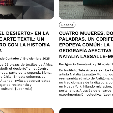
Reseña
EL DESIERTO» EN LA
CUATRO MUJERES, D
E ARTE TEXTIL: UN
PALABRAS, UN CORIF
O CON LA HISTORIA
EPOPEYA COMÚN: LA
A
GEOGRAFÍA AFECTIVA
NATALIA LASSALLE-M
ende Contador
/
16 diciembre 2025
e 25 piezas de textiles de África
Por Ignacio Szmulewicz
/
26 noviem
bolir el desierto" en el Centro
En Instituto Tele Arte se exhibe la
neda, parte de la segunda Bienal
artista Natalia Lassalle-Morillo, q
de Chile. En esta columna, su
reensambla el mito de Antígona ju
Allende, invita a observar estos
no tradicionales de la diáspora p
gar de resistencia y
en Nueva York, hilando migración
 cultural. [Leer más]
pertenencia. A través de ensayos,
experimentación colectiva. [Leer