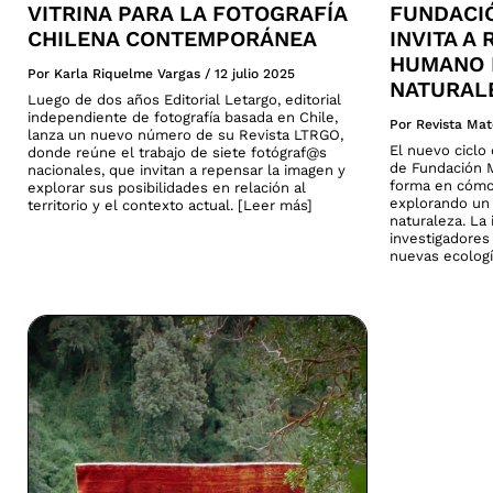
VITRINA PARA LA FOTOGRAFÍA
FUNDACI
CHILENA CONTEMPORÁNEA
INVITA A
HUMANO 
Por Karla Riquelme Vargas
/
12 julio 2025
NATURAL
Luego de dos años Editorial Letargo, editorial
independiente de fotografía basada en Chile,
Por Revista Mat
lanza un nuevo número de su Revista LTRGO,
El nuevo cicl
donde reúne el trabajo de siete fotógraf@s
de Fundación M
nacionales, que invitan a repensar la imagen y
forma en cómo
explorar sus posibilidades en relación al
explorando un 
territorio y el contexto actual. [Leer más]
naturaleza. La 
investigadores
nuevas ecologí