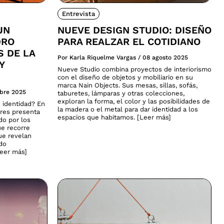
Entrevista
UN
NUEVE DESIGN STUDIO: DISEÑO
DRO
PARA REALZAR EL COTIDIANO
S DE LA
Por Karla Riquelme Vargas
/
08 agosto 2025
Y
Nueve Studio combina proyectos de interiorismo
con el diseño de objetos y mobiliario en su
marca Nain Objects. Sus mesas, sillas, sofás,
ubre 2025
taburetes, lámparas y otras colecciones,
exploran la forma, el color y las posibilidades de
 identidad? En
la madera o el metal para dar identidad a los
ares presenta
espacios que habitamos. [Leer más]
do por los
ue recorre
que revelan
ado
Leer más]