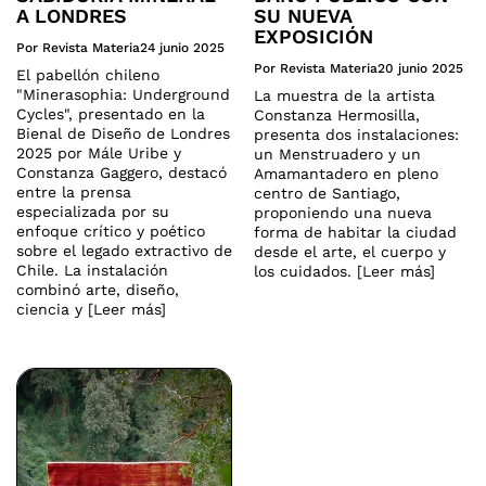
A LONDRES
SU NUEVA
EXPOSICIÓN
Por Revista Materia
24 junio 2025
Por Revista Materia
20 junio 2025
El pabellón chileno
"Minerasophia: Underground
La muestra de la artista
Cycles", presentado en la
Constanza Hermosilla,
Bienal de Diseño de Londres
presenta dos instalaciones:
2025 por Mále Uribe y
un Menstruadero y un
Constanza Gaggero, destacó
Amamantadero en pleno
entre la prensa
centro de Santiago,
especializada por su
proponiendo una nueva
enfoque crítico y poético
forma de habitar la ciudad
sobre el legado extractivo de
desde el arte, el cuerpo y
Chile. La instalación
los cuidados. [Leer más]
combinó arte, diseño,
ciencia y [Leer más]