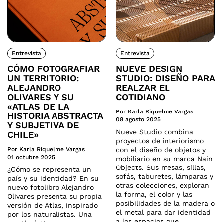
Entrevista
Entrevista
CÓMO FOTOGRAFIAR
NUEVE DESIGN
UN TERRITORIO:
STUDIO: DISEÑO PARA
ALEJANDRO
REALZAR EL
OLIVARES Y SU
COTIDIANO
«ATLAS DE LA
Por Karla Riquelme Vargas
HISTORIA ABSTRACTA
08 agosto 2025
Y SUBJETIVA DE
Nueve Studio combina
CHILE»
proyectos de interiorismo
Por Karla Riquelme Vargas
con el diseño de objetos y
01 octubre 2025
mobiliario en su marca Nain
Objects. Sus mesas, sillas,
¿Cómo se representa un
sofás, taburetes, lámparas y
país y su identidad? En su
otras colecciones, exploran
nuevo fotolibro Alejandro
la forma, el color y las
Olivares presenta su propia
posibilidades de la madera o
versión de Atlas, inspirado
el metal para dar identidad
por los naturalistas. Una
a los espacios que