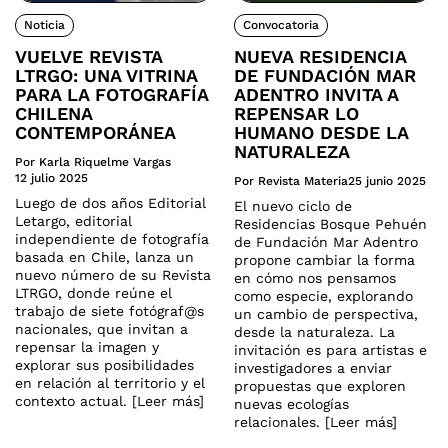
Noticia
Convocatoria
VUELVE REVISTA
NUEVA RESIDENCIA
LTRGO: UNA VITRINA
DE FUNDACIÓN MAR
PARA LA FOTOGRAFÍA
ADENTRO INVITA A
CHILENA
REPENSAR LO
CONTEMPORÁNEA
HUMANO DESDE LA
NATURALEZA
Por Karla Riquelme Vargas
12 julio 2025
Por Revista Materia
25 junio 2025
Luego de dos años Editorial
El nuevo ciclo de
Letargo, editorial
Residencias Bosque Pehuén
independiente de fotografía
de Fundación Mar Adentro
basada en Chile, lanza un
propone cambiar la forma
nuevo número de su Revista
en cómo nos pensamos
LTRGO, donde reúne el
como especie, explorando
trabajo de siete fotógraf@s
un cambio de perspectiva,
nacionales, que invitan a
desde la naturaleza. La
repensar la imagen y
invitación es para artistas e
explorar sus posibilidades
investigadores a enviar
en relación al territorio y el
propuestas que exploren
contexto actual. [Leer más]
nuevas ecologías
relacionales. [Leer más]