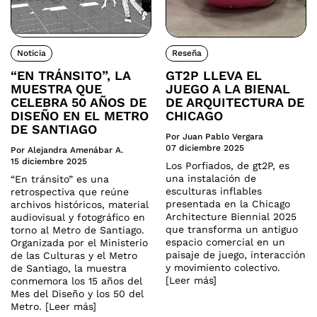
Noticia
Reseña
“EN TRÁNSITO”, LA
GT2P LLEVA EL
MUESTRA QUE
JUEGO A LA BIENAL
CELEBRA 50 AÑOS DE
DE ARQUITECTURA DE
DISEÑO EN EL METRO
CHICAGO
DE SANTIAGO
Por Juan Pablo Vergara
07 diciembre 2025
Por Alejandra Amenábar A.
15 diciembre 2025
Los Porfiados, de gt2P, es
una instalación de
“En tránsito” es una
esculturas inflables
retrospectiva que reúne
presentada en la Chicago
archivos históricos, material
Architecture Biennial 2025
audiovisual y fotográfico en
que transforma un antiguo
torno al Metro de Santiago.
espacio comercial en un
Organizada por el Ministerio
paisaje de juego, interacción
de las Culturas y el Metro
y movimiento colectivo.
de Santiago, la muestra
[Leer más]
conmemora los 15 años del
Mes del Diseño y los 50 del
Metro. [Leer más]