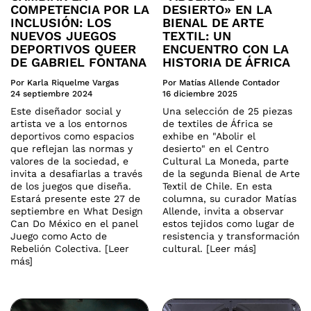
COMPETENCIA POR LA
DESIERTO» EN LA
INCLUSIÓN: LOS
BIENAL DE ARTE
NUEVOS JUEGOS
TEXTIL: UN
DEPORTIVOS QUEER
ENCUENTRO CON LA
DE GABRIEL FONTANA
HISTORIA DE ÁFRICA
Por Karla Riquelme Vargas
Por Matías Allende Contador
24 septiembre 2024
16 diciembre 2025
Este diseñador social y
Una selección de 25 piezas
artista ve a los entornos
de textiles de África se
deportivos como espacios
exhibe en "Abolir el
que reflejan las normas y
desierto" en el Centro
valores de la sociedad, e
Cultural La Moneda, parte
invita a desafiarlas a través
de la segunda Bienal de Arte
de los juegos que diseña.
Textil de Chile. En esta
Estará presente este 27 de
columna, su curador Matías
septiembre en What Design
Allende, invita a observar
Can Do México en el panel
estos tejidos como lugar de
Juego como Acto de
resistencia y transformación
Rebelión Colectiva. [Leer
cultural. [Leer más]
más]