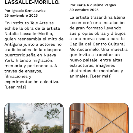
LASSALLE-MORILLO.
Por Karla Riquelme Vargas
30 octubre 2025
Por Ignacio Szmulewicz
26 noviembre 2025
La artista trasandina Elena
Loson creó una instalación
En Instituto Tele Arte se
de gran formato llevando
exhibe la obra de la artista
sus propias obras y dibujos
Natalia Lassalle-Morillo,
a una nueva escala para la
quien reensambla el mito de
Capilla del Centro Cultural
Antígona junto a actores no
Montecarmelo. Una muestra
tradicionales de la diáspora
que invita a transitar un
puertorriqueña en Nueva
nuevo paisaje, entre altas
York, hilando migración,
estructuras, imágenes
memoria y pertenencia. A
abstractas de montañas y
través de ensayos,
animales. [Leer más]
filmaciones y
experimentación colectiva.
[Leer más]