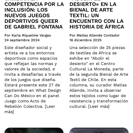
COMPETENCIA POR LA
DESIERTO» EN LA
INCLUSIÓN: LOS
BIENAL DE ARTE
NUEVOS JUEGOS
TEXTIL: UN
DEPORTIVOS QUEER
ENCUENTRO CON LA
DE GABRIEL FONTANA
HISTORIA DE ÁFRICA
Por Karla Riquelme Vargas
Por Matías Allende Contador
24 septiembre 2024
16 diciembre 2025
Este diseñador social y
Una selección de 25 piezas
artista ve a los entornos
de textiles de África se
deportivos como espacios
exhibe en "Abolir el
que reflejan las normas y
desierto" en el Centro
valores de la sociedad, e
Cultural La Moneda, parte
invita a desafiarlas a través
de la segunda Bienal de Arte
de los juegos que diseña.
Textil de Chile. En esta
Estará presente este 27 de
columna, su curador Matías
septiembre en What Design
Allende, invita a observar
Can Do México en el panel
estos tejidos como lugar de
Juego como Acto de
resistencia y transformación
Rebelión Colectiva. [Leer
cultural. [Leer más]
más]