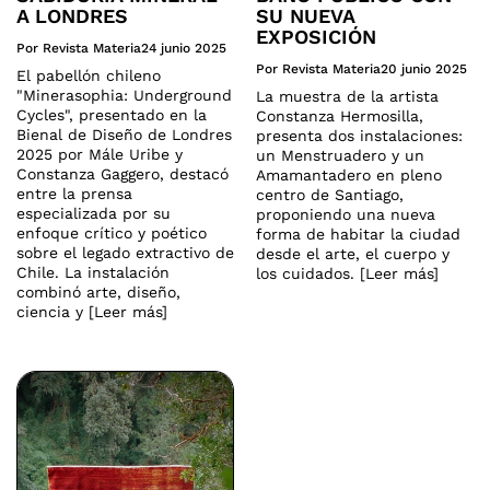
A LONDRES
SU NUEVA
EXPOSICIÓN
Por Revista Materia
24 junio 2025
Por Revista Materia
20 junio 2025
El pabellón chileno
"Minerasophia: Underground
La muestra de la artista
Cycles", presentado en la
Constanza Hermosilla,
Bienal de Diseño de Londres
presenta dos instalaciones:
2025 por Mále Uribe y
un Menstruadero y un
Constanza Gaggero, destacó
Amamantadero en pleno
entre la prensa
centro de Santiago,
especializada por su
proponiendo una nueva
enfoque crítico y poético
forma de habitar la ciudad
sobre el legado extractivo de
desde el arte, el cuerpo y
Chile. La instalación
los cuidados. [Leer más]
combinó arte, diseño,
ciencia y [Leer más]