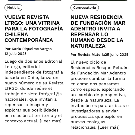
Noticia
Convocatoria
VUELVE REVISTA
NUEVA RESIDENCIA
LTRGO: UNA VITRINA
DE FUNDACIÓN MAR
PARA LA FOTOGRAFÍA
ADENTRO INVITA A
CHILENA
REPENSAR LO
CONTEMPORÁNEA
HUMANO DESDE LA
NATURALEZA
Por Karla Riquelme Vargas
12 julio 2025
Por Revista Materia
25 junio 2025
Luego de dos años Editorial
El nuevo ciclo de
Letargo, editorial
Residencias Bosque Pehuén
independiente de fotografía
de Fundación Mar Adentro
basada en Chile, lanza un
propone cambiar la forma
nuevo número de su Revista
en cómo nos pensamos
LTRGO, donde reúne el
como especie, explorando
trabajo de siete fotógraf@s
un cambio de perspectiva,
nacionales, que invitan a
desde la naturaleza. La
repensar la imagen y
invitación es para artistas e
explorar sus posibilidades
investigadores a enviar
en relación al territorio y el
propuestas que exploren
contexto actual. [Leer más]
nuevas ecologías
relacionales. [Leer más]