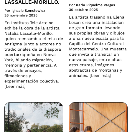
LASSALLE-MORILLO.
Por Karla Riquelme Vargas
30 octubre 2025
Por Ignacio Szmulewicz
26 noviembre 2025
La artista trasandina Elena
Loson creó una instalación
En Instituto Tele Arte se
de gran formato llevando
exhibe la obra de la artista
sus propias obras y dibujos
Natalia Lassalle-Morillo,
a una nueva escala para la
quien reensambla el mito de
Capilla del Centro Cultural
Antígona junto a actores no
Montecarmelo. Una muestra
tradicionales de la diáspora
que invita a transitar un
puertorriqueña en Nueva
nuevo paisaje, entre altas
York, hilando migración,
estructuras, imágenes
memoria y pertenencia. A
abstractas de montañas y
través de ensayos,
animales. [Leer más]
filmaciones y
experimentación colectiva.
[Leer más]