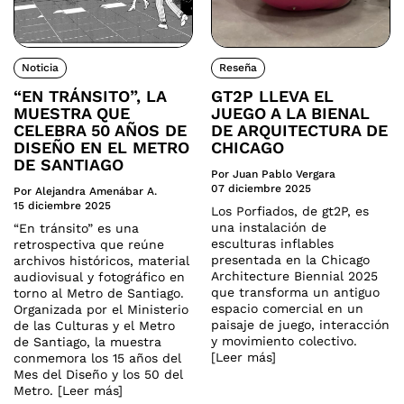
Noticia
Reseña
“EN TRÁNSITO”, LA
GT2P LLEVA EL
MUESTRA QUE
JUEGO A LA BIENAL
CELEBRA 50 AÑOS DE
DE ARQUITECTURA DE
DISEÑO EN EL METRO
CHICAGO
DE SANTIAGO
Por Juan Pablo Vergara
07 diciembre 2025
Por Alejandra Amenábar A.
15 diciembre 2025
Los Porfiados, de gt2P, es
una instalación de
“En tránsito” es una
esculturas inflables
retrospectiva que reúne
presentada en la Chicago
archivos históricos, material
Architecture Biennial 2025
audiovisual y fotográfico en
que transforma un antiguo
torno al Metro de Santiago.
espacio comercial en un
Organizada por el Ministerio
paisaje de juego, interacción
de las Culturas y el Metro
y movimiento colectivo.
de Santiago, la muestra
[Leer más]
conmemora los 15 años del
Mes del Diseño y los 50 del
Metro. [Leer más]