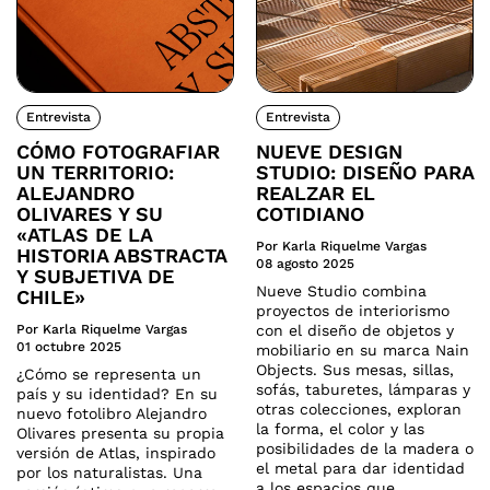
Entrevista
Entrevista
CÓMO FOTOGRAFIAR
NUEVE DESIGN
UN TERRITORIO:
STUDIO: DISEÑO PARA
ALEJANDRO
REALZAR EL
OLIVARES Y SU
COTIDIANO
«ATLAS DE LA
Por Karla Riquelme Vargas
HISTORIA ABSTRACTA
08 agosto 2025
Y SUBJETIVA DE
Nueve Studio combina
CHILE»
proyectos de interiorismo
Por Karla Riquelme Vargas
con el diseño de objetos y
01 octubre 2025
mobiliario en su marca Nain
Objects. Sus mesas, sillas,
¿Cómo se representa un
sofás, taburetes, lámparas y
país y su identidad? En su
otras colecciones, exploran
nuevo fotolibro Alejandro
la forma, el color y las
Olivares presenta su propia
posibilidades de la madera o
versión de Atlas, inspirado
el metal para dar identidad
por los naturalistas. Una
a los espacios que