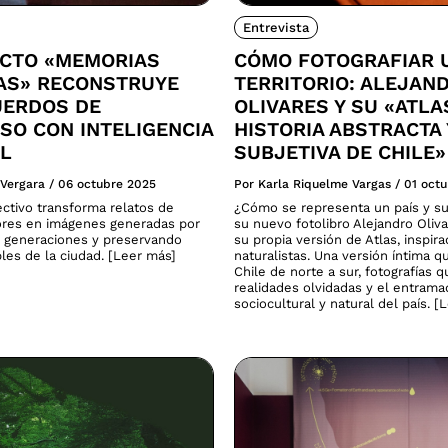
Entrevista
ECTO «MEMORIAS
CÓMO FOTOGRAFIAR 
CAS» RECONSTRUYE
TERRITORIO: ALEJAN
UERDOS DE
OLIVARES Y SU «ATLA
SO CON INTELIGENCIA
HISTORIA ABSTRACTA 
AL
SUBJETIVA DE CHILE»
 Vergara
/
06 octubre 2025
Por Karla Riquelme Vargas
/
01 oct
ectivo transforma relatos de
¿Cómo se representa un país y su
res en imágenes generadas por
su nuevo fotolibro Alejandro Oliv
 generaciones y preservando
su propia versión de Atlas, inspira
ibles de la ciudad. [Leer más]
naturalistas. Una versión íntima q
Chile de norte a sur, fotografías 
realidades olvidadas y el entram
sociocultural y natural del país. [