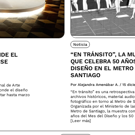
Noticia
“EN TRÁNSITO”, LA M
NDE EL
QUE CELEBRA 50 AÑO
RSE
DISEÑO EN EL METRO
SANTIAGO
Por Alejandra Amenábar A.
/
15 dic
nal de Arte
donde el diseño
“En tránsito” es una retrospectiv
sitar hasta marzo
archivos históricos, material audio
fotográfico en torno al Metro de S
Organizada por el Ministerio de la
Metro de Santiago, la muestra co
años del Mes del Diseño y los 50 
[Leer más]