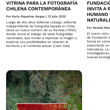
VITRINA PARA LA FOTOGRAFÍA
FUNDACI
CHILENA CONTEMPORÁNEA
INVITA A
HUMANO 
Por Karla Riquelme Vargas
/
12 julio 2025
NATURAL
Luego de dos años Editorial Letargo, editorial
independiente de fotografía basada en Chile,
Por Revista Mat
lanza un nuevo número de su Revista LTRGO,
El nuevo cicl
donde reúne el trabajo de siete fotógraf@s
de Fundación M
nacionales, que invitan a repensar la imagen y
forma en cómo
explorar sus posibilidades en relación al
explorando un 
territorio y el contexto actual. [Leer más]
naturaleza. La 
investigadores
nuevas ecologí