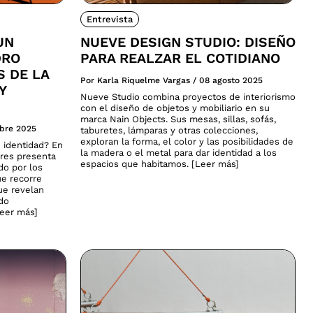
Entrevista
UN
NUEVE DESIGN STUDIO: DISEÑO
DRO
PARA REALZAR EL COTIDIANO
S DE LA
Por Karla Riquelme Vargas
/
08 agosto 2025
Y
Nueve Studio combina proyectos de interiorismo
con el diseño de objetos y mobiliario en su
marca Nain Objects. Sus mesas, sillas, sofás,
ubre 2025
taburetes, lámparas y otras colecciones,
exploran la forma, el color y las posibilidades de
 identidad? En
la madera o el metal para dar identidad a los
ares presenta
espacios que habitamos. [Leer más]
do por los
ue recorre
que revelan
ado
Leer más]