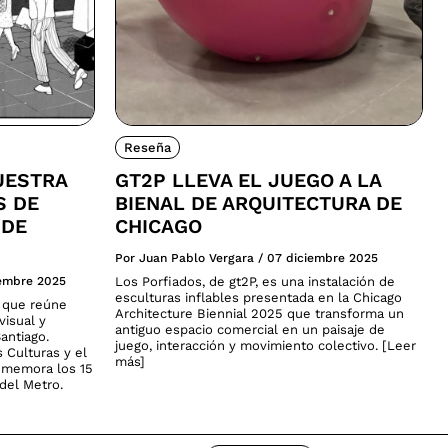
Reseña
UESTRA
GT2P LLEVA EL JUEGO A LA
S DE
BIENAL DE ARQUITECTURA DE
 DE
CHICAGO
Por Juan Pablo Vergara
/
07 diciembre 2025
iembre 2025
Los Porfiados, de gt2P, es una instalación de
esculturas inflables presentada en la Chicago
a que reúne
Architecture Biennial 2025 que transforma un
visual y
antiguo espacio comercial en un paisaje de
antiago.
juego, interacción y movimiento colectivo. [Leer
s Culturas y el
más]
nmemora los 15
del Metro.