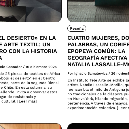
Reseña
EL DESIERTO» EN LA
CUATRO MUJERES, D
E ARTE TEXTIL: UN
PALABRAS, UN CORIF
O CON LA HISTORIA
EPOPEYA COMÚN: LA
A
GEOGRAFÍA AFECTIVA
NATALIA LASSALLE-M
ende Contador
/
16 diciembre 2025
e 25 piezas de textiles de África
Por Ignacio Szmulewicz
/
26 noviem
bolir el desierto" en el Centro
En Instituto Tele Arte se exhibe la
neda, parte de la segunda Bienal
artista Natalia Lassalle-Morillo, q
de Chile. En esta columna, su
reensambla el mito de Antígona ju
Allende, invita a observar estos
no tradicionales de la diáspora p
gar de resistencia y
en Nueva York, hilando migración
 cultural. [Leer más]
pertenencia. A través de ensayos,
experimentación colectiva. [Leer