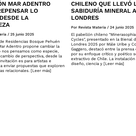
ÓN MAR ADENTRO
CHILENO QUE LLEVÓ 
 REPENSAR LO
SABIDURÍA MINERAL A
DESDE LA
LONDRES
EZA
Por Revista Materia
/
24 junio 2025
eria
/
25 junio 2025
El pabellón chileno "Minerasophi
Cycles", presentado en la Bienal 
o de Residencias Bosque Pehuén
Londres 2025 por Mále Uribe y C
ar Adentro propone cambiar la
Gaggero, destacó entre la prensa 
 nos pensamos como especie,
por su enfoque crítico y poético 
cambio de perspectiva, desde la
extractivo de Chile. La instalació
invitación es para artistas e
diseño, ciencia y [Leer más]
 a enviar propuestas que exploren
as relacionales. [Leer más]