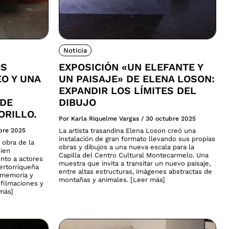
Noticia
OS
EXPOSICIÓN «UN ELEFANTE Y
EO Y UNA
UN PAISAJE» DE ELENA LOSON:
EXPANDIR LOS LÍMITES DEL
 DE
DIBUJO
ORILLO.
Por Karla Riquelme Vargas
/
30 octubre 2025
bre 2025
La artista trasandina Elena Loson creó una
instalación de gran formato llevando sus propias
 obra de la
obras y dibujos a una nueva escala para la
uien
Capilla del Centro Cultural Montecarmelo. Una
nto a actores
muestra que invita a transitar un nuevo paisaje,
uertorriqueña
entre altas estructuras, imágenes abstractas de
, memoria y
montañas y animales. [Leer más]
 filmaciones y
 más]