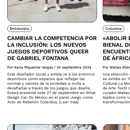
Entrevista
Columna
CAMBIAR LA COMPETENCIA POR
«ABOLIR 
LA INCLUSIÓN: LOS NUEVOS
BIENAL D
JUEGOS DEPORTIVOS QUEER
ENCUENTR
DE GABRIEL FONTANA
DE ÁFRIC
Por Karla Riquelme Vargas
/
24 septiembre 2024
Por Matías All
Este diseñador social y artista ve a los entornos
Una selección d
deportivos como espacios que reflejan las
se exhibe en "A
normas y valores de la sociedad, e invita a
Cultural La Mo
desafiarlas a través de los juegos que diseña.
de Arte Textil 
Estará presente este 27 de septiembre en What
curador Matías 
Design Can Do México en el panel Juego como
tejidos como lu
Acto de Rebelión Colectiva. [Leer más]
transformación