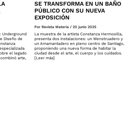
LA
SE TRANSFORMA EN UN BAÑO
PÚBLICO CON SU NUEVA
EXPOSICIÓN
Por Revista Materia
/
20 junio 2025
a: Underground
La muestra de la artista Constanza Hermosilla,
de Diseño de
presenta dos instalaciones: un Menstruadero y
onstanza
un Amamantadero en pleno centro de Santiago,
especializada
proponiendo una nueva forma de habitar la
sobre el legado
ciudad desde el arte, el cuerpo y los cuidados.
n combinó arte,
[Leer más]