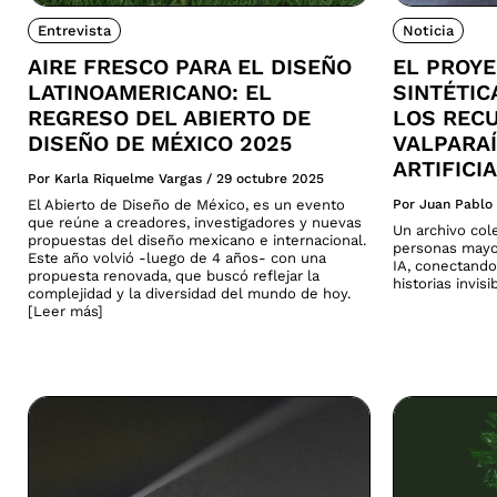
Entrevista
Noticia
AIRE FRESCO PARA EL DISEÑO
EL PROY
LATINOAMERICANO: EL
SINTÉTI
REGRESO DEL ABIERTO DE
LOS REC
DISEÑO DE MÉXICO 2025
VALPARAÍ
ARTIFICI
Por Karla Riquelme Vargas
/
29 octubre 2025
El Abierto de Diseño de México, es un evento
Por Juan Pablo
que reúne a creadores, investigadores y nuevas
Un archivo col
propuestas del diseño mexicano e internacional.
personas mayo
Este año volvió -luego de 4 años- con una
IA, conectando
propuesta renovada, que buscó reflejar la
historias invis
complejidad y la diversidad del mundo de hoy.
[Leer más]