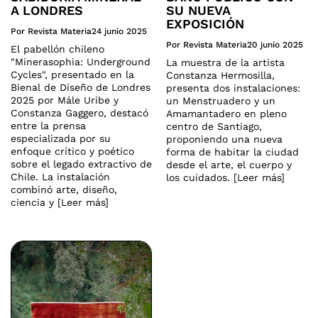
A LONDRES
SU NUEVA
EXPOSICIÓN
Por Revista Materia
24 junio 2025
Por Revista Materia
20 junio 2025
El pabellón chileno
"Minerasophia: Underground
La muestra de la artista
Cycles", presentado en la
Constanza Hermosilla,
Bienal de Diseño de Londres
presenta dos instalaciones:
2025 por Mále Uribe y
un Menstruadero y un
Constanza Gaggero, destacó
Amamantadero en pleno
entre la prensa
centro de Santiago,
especializada por su
proponiendo una nueva
enfoque crítico y poético
forma de habitar la ciudad
sobre el legado extractivo de
desde el arte, el cuerpo y
Chile. La instalación
los cuidados. [Leer más]
combinó arte, diseño,
ciencia y [Leer más]