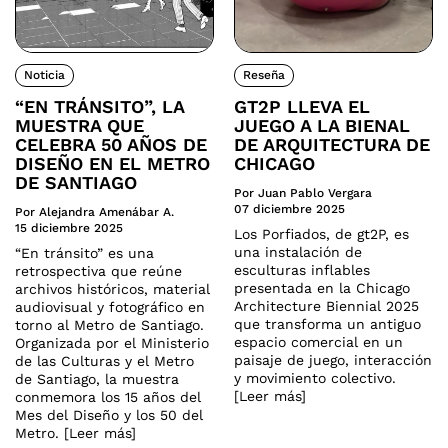
Noticia
Reseña
“EN TRÁNSITO”, LA
GT2P LLEVA EL
MUESTRA QUE
JUEGO A LA BIENAL
CELEBRA 50 AÑOS DE
DE ARQUITECTURA DE
DISEÑO EN EL METRO
CHICAGO
DE SANTIAGO
Por Juan Pablo Vergara
07 diciembre 2025
Por Alejandra Amenábar A.
15 diciembre 2025
Los Porfiados, de gt2P, es
una instalación de
“En tránsito” es una
esculturas inflables
retrospectiva que reúne
presentada en la Chicago
archivos históricos, material
Architecture Biennial 2025
audiovisual y fotográfico en
que transforma un antiguo
torno al Metro de Santiago.
espacio comercial en un
Organizada por el Ministerio
paisaje de juego, interacción
de las Culturas y el Metro
y movimiento colectivo.
de Santiago, la muestra
[Leer más]
conmemora los 15 años del
Mes del Diseño y los 50 del
Metro. [Leer más]