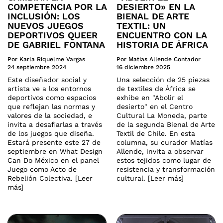
COMPETENCIA POR LA
DESIERTO» EN LA
INCLUSIÓN: LOS
BIENAL DE ARTE
NUEVOS JUEGOS
TEXTIL: UN
DEPORTIVOS QUEER
ENCUENTRO CON LA
DE GABRIEL FONTANA
HISTORIA DE ÁFRICA
Por Karla Riquelme Vargas
Por Matías Allende Contador
24 septiembre 2024
16 diciembre 2025
Este diseñador social y
Una selección de 25 piezas
artista ve a los entornos
de textiles de África se
deportivos como espacios
exhibe en "Abolir el
que reflejan las normas y
desierto" en el Centro
valores de la sociedad, e
Cultural La Moneda, parte
invita a desafiarlas a través
de la segunda Bienal de Arte
de los juegos que diseña.
Textil de Chile. En esta
Estará presente este 27 de
columna, su curador Matías
septiembre en What Design
Allende, invita a observar
Can Do México en el panel
estos tejidos como lugar de
Juego como Acto de
resistencia y transformación
Rebelión Colectiva. [Leer
cultural. [Leer más]
más]