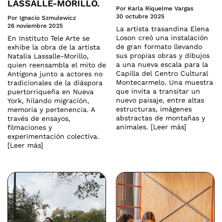
LASSALLE-MORILLO.
Por Karla Riquelme Vargas
30 octubre 2025
Por Ignacio Szmulewicz
26 noviembre 2025
La artista trasandina Elena
Loson creó una instalación
En Instituto Tele Arte se
de gran formato llevando
exhibe la obra de la artista
sus propias obras y dibujos
Natalia Lassalle-Morillo,
a una nueva escala para la
quien reensambla el mito de
Capilla del Centro Cultural
Antígona junto a actores no
Montecarmelo. Una muestra
tradicionales de la diáspora
que invita a transitar un
puertorriqueña en Nueva
nuevo paisaje, entre altas
York, hilando migración,
estructuras, imágenes
memoria y pertenencia. A
abstractas de montañas y
través de ensayos,
animales. [Leer más]
filmaciones y
experimentación colectiva.
[Leer más]