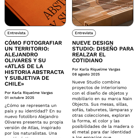
Entrevista
Entrevista
CÓMO FOTOGRAFIAR
NUEVE DESIGN
UN TERRITORIO:
STUDIO: DISEÑO PARA
ALEJANDRO
REALZAR EL
OLIVARES Y SU
COTIDIANO
«ATLAS DE LA
Por Karla Riquelme Vargas
HISTORIA ABSTRACTA
08 agosto 2025
Y SUBJETIVA DE
Nueve Studio combina
CHILE»
proyectos de interiorismo
Por Karla Riquelme Vargas
con el diseño de objetos y
01 octubre 2025
mobiliario en su marca Nain
Objects. Sus mesas, sillas,
¿Cómo se representa un
sofás, taburetes, lámparas y
país y su identidad? En su
otras colecciones, exploran
nuevo fotolibro Alejandro
la forma, el color y las
Olivares presenta su propia
posibilidades de la madera o
versión de Atlas, inspirado
el metal para dar identidad
por los naturalistas. Una
a los espacios que