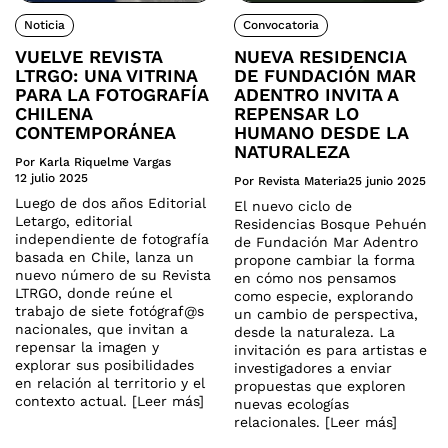
Noticia
Convocatoria
VUELVE REVISTA
NUEVA RESIDENCIA
LTRGO: UNA VITRINA
DE FUNDACIÓN MAR
PARA LA FOTOGRAFÍA
ADENTRO INVITA A
CHILENA
REPENSAR LO
CONTEMPORÁNEA
HUMANO DESDE LA
NATURALEZA
Por Karla Riquelme Vargas
12 julio 2025
Por Revista Materia
25 junio 2025
Luego de dos años Editorial
El nuevo ciclo de
Letargo, editorial
Residencias Bosque Pehuén
independiente de fotografía
de Fundación Mar Adentro
basada en Chile, lanza un
propone cambiar la forma
nuevo número de su Revista
en cómo nos pensamos
LTRGO, donde reúne el
como especie, explorando
trabajo de siete fotógraf@s
un cambio de perspectiva,
nacionales, que invitan a
desde la naturaleza. La
repensar la imagen y
invitación es para artistas e
explorar sus posibilidades
investigadores a enviar
en relación al territorio y el
propuestas que exploren
contexto actual. [Leer más]
nuevas ecologías
relacionales. [Leer más]