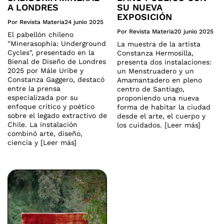
A LONDRES
SU NUEVA
EXPOSICIÓN
Por Revista Materia
24 junio 2025
Por Revista Materia
20 junio 2025
El pabellón chileno
"Minerasophia: Underground
La muestra de la artista
Cycles", presentado en la
Constanza Hermosilla,
Bienal de Diseño de Londres
presenta dos instalaciones:
2025 por Mále Uribe y
un Menstruadero y un
Constanza Gaggero, destacó
Amamantadero en pleno
entre la prensa
centro de Santiago,
especializada por su
proponiendo una nueva
enfoque crítico y poético
forma de habitar la ciudad
sobre el legado extractivo de
desde el arte, el cuerpo y
Chile. La instalación
los cuidados. [Leer más]
combinó arte, diseño,
ciencia y [Leer más]