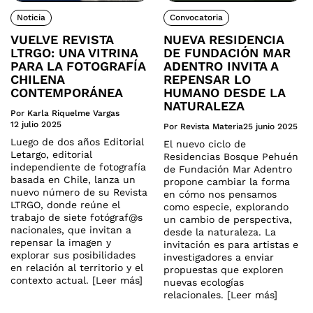
Noticia
Convocatoria
VUELVE REVISTA
NUEVA RESIDENCIA
LTRGO: UNA VITRINA
DE FUNDACIÓN MAR
PARA LA FOTOGRAFÍA
ADENTRO INVITA A
CHILENA
REPENSAR LO
CONTEMPORÁNEA
HUMANO DESDE LA
NATURALEZA
Por Karla Riquelme Vargas
12 julio 2025
Por Revista Materia
25 junio 2025
Luego de dos años Editorial
El nuevo ciclo de
Letargo, editorial
Residencias Bosque Pehuén
independiente de fotografía
de Fundación Mar Adentro
basada en Chile, lanza un
propone cambiar la forma
nuevo número de su Revista
en cómo nos pensamos
LTRGO, donde reúne el
como especie, explorando
trabajo de siete fotógraf@s
un cambio de perspectiva,
nacionales, que invitan a
desde la naturaleza. La
repensar la imagen y
invitación es para artistas e
explorar sus posibilidades
investigadores a enviar
en relación al territorio y el
propuestas que exploren
contexto actual. [Leer más]
nuevas ecologías
relacionales. [Leer más]