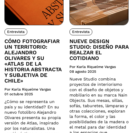
Entrevista
Entrevista
CÓMO FOTOGRAFIAR
NUEVE DESIGN
UN TERRITORIO:
STUDIO: DISEÑO PARA
ALEJANDRO
REALZAR EL
OLIVARES Y SU
COTIDIANO
«ATLAS DE LA
Por Karla Riquelme Vargas
HISTORIA ABSTRACTA
08 agosto 2025
Y SUBJETIVA DE
Nueve Studio combina
CHILE»
proyectos de interiorismo
Por Karla Riquelme Vargas
con el diseño de objetos y
01 octubre 2025
mobiliario en su marca Nain
Objects. Sus mesas, sillas,
¿Cómo se representa un
sofás, taburetes, lámparas y
país y su identidad? En su
otras colecciones, exploran
nuevo fotolibro Alejandro
la forma, el color y las
Olivares presenta su propia
posibilidades de la madera o
versión de Atlas, inspirado
el metal para dar identidad
por los naturalistas. Una
a los espacios que