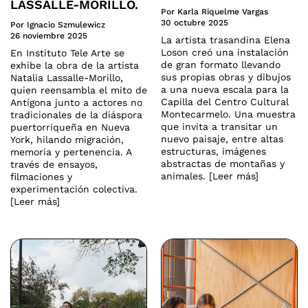
LASSALLE-MORILLO.
Por Karla Riquelme Vargas
30 octubre 2025
Por Ignacio Szmulewicz
26 noviembre 2025
La artista trasandina Elena
Loson creó una instalación
En Instituto Tele Arte se
de gran formato llevando
exhibe la obra de la artista
sus propias obras y dibujos
Natalia Lassalle-Morillo,
a una nueva escala para la
quien reensambla el mito de
Capilla del Centro Cultural
Antígona junto a actores no
Montecarmelo. Una muestra
tradicionales de la diáspora
que invita a transitar un
puertorriqueña en Nueva
nuevo paisaje, entre altas
York, hilando migración,
estructuras, imágenes
memoria y pertenencia. A
abstractas de montañas y
través de ensayos,
animales. [Leer más]
filmaciones y
experimentación colectiva.
[Leer más]