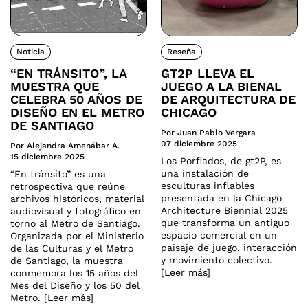
Noticia
Reseña
“EN TRÁNSITO”, LA
GT2P LLEVA EL
MUESTRA QUE
JUEGO A LA BIENAL
CELEBRA 50 AÑOS DE
DE ARQUITECTURA DE
DISEÑO EN EL METRO
CHICAGO
DE SANTIAGO
Por Juan Pablo Vergara
07 diciembre 2025
Por Alejandra Amenábar A.
15 diciembre 2025
Los Porfiados, de gt2P, es
una instalación de
“En tránsito” es una
esculturas inflables
retrospectiva que reúne
presentada en la Chicago
archivos históricos, material
Architecture Biennial 2025
audiovisual y fotográfico en
que transforma un antiguo
torno al Metro de Santiago.
espacio comercial en un
Organizada por el Ministerio
paisaje de juego, interacción
de las Culturas y el Metro
y movimiento colectivo.
de Santiago, la muestra
[Leer más]
conmemora los 15 años del
Mes del Diseño y los 50 del
Metro. [Leer más]