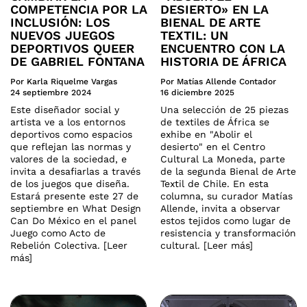
COMPETENCIA POR LA
DESIERTO» EN LA
INCLUSIÓN: LOS
BIENAL DE ARTE
NUEVOS JUEGOS
TEXTIL: UN
DEPORTIVOS QUEER
ENCUENTRO CON LA
DE GABRIEL FONTANA
HISTORIA DE ÁFRICA
Por Karla Riquelme Vargas
Por Matías Allende Contador
24 septiembre 2024
16 diciembre 2025
Este diseñador social y
Una selección de 25 piezas
artista ve a los entornos
de textiles de África se
deportivos como espacios
exhibe en "Abolir el
que reflejan las normas y
desierto" en el Centro
valores de la sociedad, e
Cultural La Moneda, parte
invita a desafiarlas a través
de la segunda Bienal de Arte
de los juegos que diseña.
Textil de Chile. En esta
Estará presente este 27 de
columna, su curador Matías
septiembre en What Design
Allende, invita a observar
Can Do México en el panel
estos tejidos como lugar de
Juego como Acto de
resistencia y transformación
Rebelión Colectiva. [Leer
cultural. [Leer más]
más]