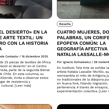
Reseña
EL DESIERTO» EN LA
CUATRO MUJERES, D
E ARTE TEXTIL: UN
PALABRAS, UN CORIF
O CON LA HISTORIA
EPOPEYA COMÚN: LA
A
GEOGRAFÍA AFECTIVA
NATALIA LASSALLE-M
ende Contador
/
16 diciembre 2025
e 25 piezas de textiles de África
Por Ignacio Szmulewicz
/
26 noviem
bolir el desierto" en el Centro
En Instituto Tele Arte se exhibe la
neda, parte de la segunda Bienal
artista Natalia Lassalle-Morillo, q
de Chile. En esta columna, su
reensambla el mito de Antígona ju
Allende, invita a observar estos
no tradicionales de la diáspora p
gar de resistencia y
en Nueva York, hilando migración
 cultural. [Leer más]
pertenencia. A través de ensayos,
experimentación colectiva. [Leer