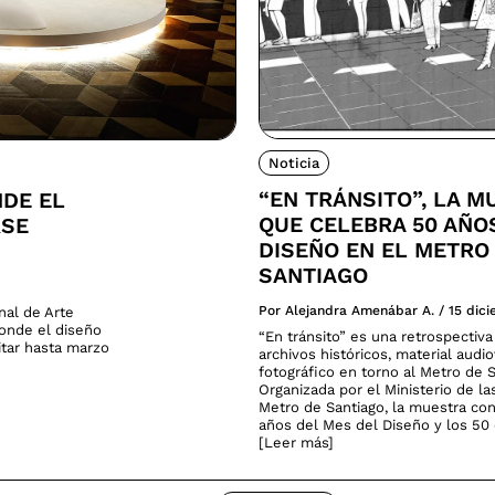
Noticia
“EN TRÁNSITO”, LA M
NDE EL
QUE CELEBRA 50 AÑO
RSE
DISEÑO EN EL METRO
SANTIAGO
Por Alejandra Amenábar A.
/
15 dic
nal de Arte
donde el diseño
“En tránsito” es una retrospectiv
sitar hasta marzo
archivos históricos, material audio
fotográfico en torno al Metro de S
Organizada por el Ministerio de la
Metro de Santiago, la muestra co
años del Mes del Diseño y los 50 
[Leer más]