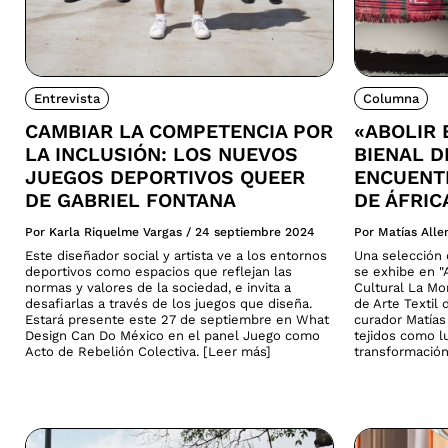
Entrevista
Columna
CAMBIAR LA COMPETENCIA POR
«ABOLIR 
LA INCLUSIÓN: LOS NUEVOS
BIENAL D
JUEGOS DEPORTIVOS QUEER
ENCUENTR
DE GABRIEL FONTANA
DE ÁFRIC
Por Karla Riquelme Vargas
/
24 septiembre 2024
Por Matías All
Este diseñador social y artista ve a los entornos
Una selección d
deportivos como espacios que reflejan las
se exhibe en "A
normas y valores de la sociedad, e invita a
Cultural La Mo
desafiarlas a través de los juegos que diseña.
de Arte Textil 
Estará presente este 27 de septiembre en What
curador Matías 
Design Can Do México en el panel Juego como
tejidos como lu
Acto de Rebelión Colectiva. [Leer más]
transformación