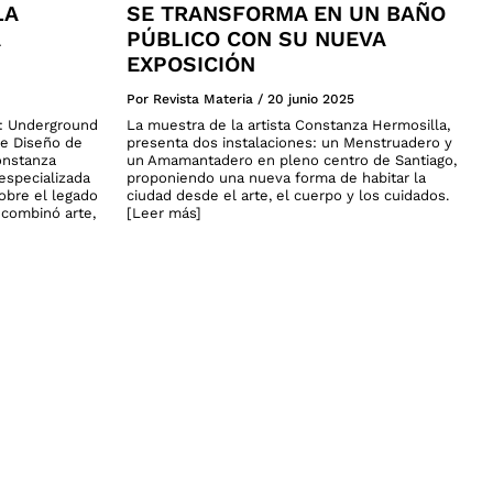
LA
SE TRANSFORMA EN UN BAÑO
PÚBLICO CON SU NUEVA
EXPOSICIÓN
Por Revista Materia
/
20 junio 2025
a: Underground
La muestra de la artista Constanza Hermosilla,
de Diseño de
presenta dos instalaciones: un Menstruadero y
onstanza
un Amamantadero en pleno centro de Santiago,
especializada
proponiendo una nueva forma de habitar la
sobre el legado
ciudad desde el arte, el cuerpo y los cuidados.
n combinó arte,
[Leer más]