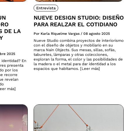
Entrevista
UN
NUEVE DESIGN STUDIO: DISEÑO
DRO
PARA REALZAR EL COTIDIANO
S DE LA
Por Karla Riquelme Vargas
/
08 agosto 2025
Y
Nueve Studio combina proyectos de interiorismo
con el diseño de objetos y mobiliario en su
marca Nain Objects. Sus mesas, sillas, sofás,
ubre 2025
taburetes, lámparas y otras colecciones,
exploran la forma, el color y las posibilidades de
 identidad? En
la madera o el metal para dar identidad a los
ares presenta
espacios que habitamos. [Leer más]
do por los
ue recorre
que revelan
ado
Leer más]