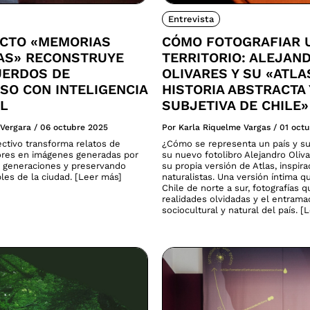
Entrevista
ECTO «MEMORIAS
CÓMO FOTOGRAFIAR 
CAS» RECONSTRUYE
TERRITORIO: ALEJAN
UERDOS DE
OLIVARES Y SU «ATLA
SO CON INTELIGENCIA
HISTORIA ABSTRACTA 
AL
SUBJETIVA DE CHILE»
 Vergara
/
06 octubre 2025
Por Karla Riquelme Vargas
/
01 oct
ectivo transforma relatos de
¿Cómo se representa un país y su
res en imágenes generadas por
su nuevo fotolibro Alejandro Oliv
 generaciones y preservando
su propia versión de Atlas, inspira
ibles de la ciudad. [Leer más]
naturalistas. Una versión íntima q
Chile de norte a sur, fotografías 
realidades olvidadas y el entram
sociocultural y natural del país. [