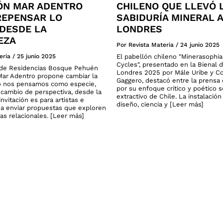
ÓN MAR ADENTRO
CHILENO QUE LLEVÓ 
 REPENSAR LO
SABIDURÍA MINERAL A
DESDE LA
LONDRES
EZA
Por Revista Materia
/
24 junio 2025
eria
/
25 junio 2025
El pabellón chileno "Minerasophi
Cycles", presentado en la Bienal 
o de Residencias Bosque Pehuén
Londres 2025 por Mále Uribe y C
ar Adentro propone cambiar la
Gaggero, destacó entre la prensa 
 nos pensamos como especie,
por su enfoque crítico y poético 
cambio de perspectiva, desde la
extractivo de Chile. La instalació
invitación es para artistas e
diseño, ciencia y [Leer más]
 a enviar propuestas que exploren
as relacionales. [Leer más]