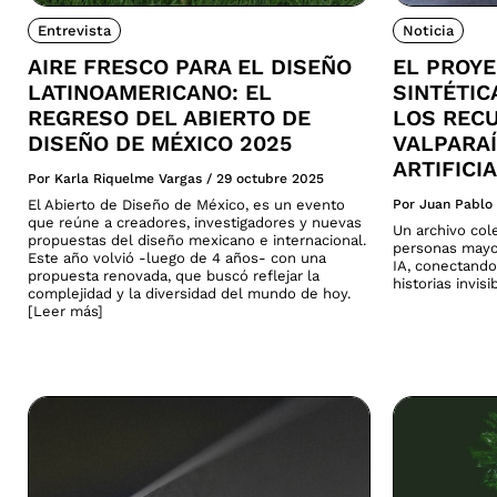
Entrevista
Noticia
AIRE FRESCO PARA EL DISEÑO
EL PROY
LATINOAMERICANO: EL
SINTÉTI
REGRESO DEL ABIERTO DE
LOS REC
DISEÑO DE MÉXICO 2025
VALPARAÍ
ARTIFICI
Por Karla Riquelme Vargas
/
29 octubre 2025
El Abierto de Diseño de México, es un evento
Por Juan Pablo
que reúne a creadores, investigadores y nuevas
Un archivo col
propuestas del diseño mexicano e internacional.
personas mayo
Este año volvió -luego de 4 años- con una
IA, conectando
propuesta renovada, que buscó reflejar la
historias invis
complejidad y la diversidad del mundo de hoy.
[Leer más]