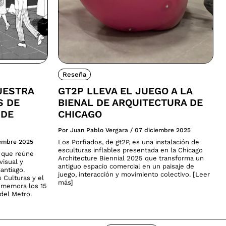
Reseña
UESTRA
GT2P LLEVA EL JUEGO A LA
S DE
BIENAL DE ARQUITECTURA DE
 DE
CHICAGO
Por Juan Pablo Vergara
/
07 diciembre 2025
iembre 2025
Los Porfiados, de gt2P, es una instalación de
esculturas inflables presentada en la Chicago
a que reúne
Architecture Biennial 2025 que transforma un
visual y
antiguo espacio comercial en un paisaje de
antiago.
juego, interacción y movimiento colectivo. [Leer
s Culturas y el
más]
nmemora los 15
del Metro.