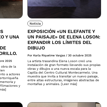
Noticia
OS
EXPOSICIÓN «UN ELEFANTE Y
EO Y UNA
UN PAISAJE» DE ELENA LOSON:
EXPANDIR LOS LÍMITES DEL
 DE
DIBUJO
ORILLO.
Por Karla Riquelme Vargas
/
30 octubre 2025
bre 2025
La artista trasandina Elena Loson creó una
instalación de gran formato llevando sus propias
 obra de la
obras y dibujos a una nueva escala para la
uien
Capilla del Centro Cultural Montecarmelo. Una
nto a actores
muestra que invita a transitar un nuevo paisaje,
uertorriqueña
entre altas estructuras, imágenes abstractas de
, memoria y
montañas y animales. [Leer más]
 filmaciones y
 más]