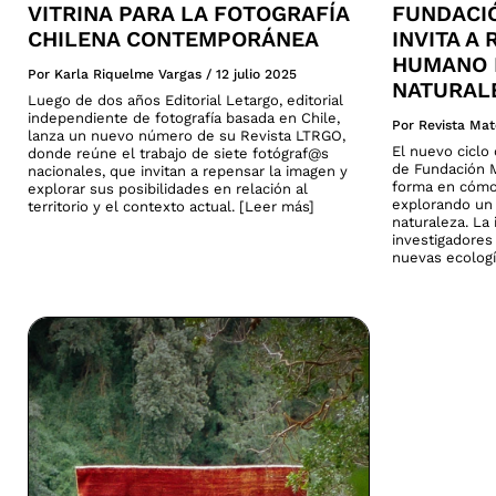
VITRINA PARA LA FOTOGRAFÍA
FUNDACI
CHILENA CONTEMPORÁNEA
INVITA A
HUMANO 
Por Karla Riquelme Vargas
/
12 julio 2025
NATURAL
Luego de dos años Editorial Letargo, editorial
independiente de fotografía basada en Chile,
Por Revista Mat
lanza un nuevo número de su Revista LTRGO,
El nuevo cicl
donde reúne el trabajo de siete fotógraf@s
de Fundación M
nacionales, que invitan a repensar la imagen y
forma en cómo
explorar sus posibilidades en relación al
explorando un 
territorio y el contexto actual. [Leer más]
naturaleza. La 
investigadores
nuevas ecologí