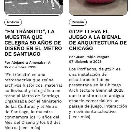
Noticia
Reseña
“EN TRÁNSITO”, LA
GT2P LLEVA EL
MUESTRA QUE
JUEGO A LA BIENAL
CELEBRA 50 AÑOS DE
DE ARQUITECTURA DE
DISEÑO EN EL METRO
CHICAGO
DE SANTIAGO
Por Juan Pablo Vergara
07 diciembre 2025
Por Alejandra Amenábar A.
15 diciembre 2025
Los Porfiados, de gt2P, es
una instalación de
“En tránsito” es una
esculturas inflables
retrospectiva que reúne
presentada en la Chicago
archivos históricos, material
Architecture Biennial 2025
audiovisual y fotográfico en
que transforma un antiguo
torno al Metro de Santiago.
espacio comercial en un
Organizada por el Ministerio
paisaje de juego, interacción
de las Culturas y el Metro
y movimiento colectivo.
de Santiago, la muestra
[Leer más]
conmemora los 15 años del
Mes del Diseño y los 50 del
Metro. [Leer más]