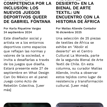
COMPETENCIA POR LA
DESIERTO» EN LA
INCLUSIÓN: LOS
BIENAL DE ARTE
NUEVOS JUEGOS
TEXTIL: UN
DEPORTIVOS QUEER
ENCUENTRO CON LA
DE GABRIEL FONTANA
HISTORIA DE ÁFRICA
Por Karla Riquelme Vargas
Por Matías Allende Contador
24 septiembre 2024
16 diciembre 2025
Este diseñador social y
Una selección de 25 piezas
artista ve a los entornos
de textiles de África se
deportivos como espacios
exhibe en "Abolir el
que reflejan las normas y
desierto" en el Centro
valores de la sociedad, e
Cultural La Moneda, parte
invita a desafiarlas a través
de la segunda Bienal de Arte
de los juegos que diseña.
Textil de Chile. En esta
Estará presente este 27 de
columna, su curador Matías
septiembre en What Design
Allende, invita a observar
Can Do México en el panel
estos tejidos como lugar de
Juego como Acto de
resistencia y transformación
Rebelión Colectiva. [Leer
cultural. [Leer más]
más]