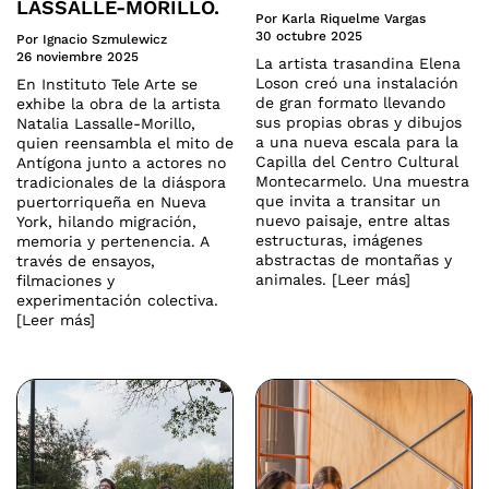
LASSALLE-MORILLO.
Por Karla Riquelme Vargas
30 octubre 2025
Por Ignacio Szmulewicz
26 noviembre 2025
La artista trasandina Elena
Loson creó una instalación
En Instituto Tele Arte se
de gran formato llevando
exhibe la obra de la artista
sus propias obras y dibujos
Natalia Lassalle-Morillo,
a una nueva escala para la
quien reensambla el mito de
Capilla del Centro Cultural
Antígona junto a actores no
Montecarmelo. Una muestra
tradicionales de la diáspora
que invita a transitar un
puertorriqueña en Nueva
nuevo paisaje, entre altas
York, hilando migración,
estructuras, imágenes
memoria y pertenencia. A
abstractas de montañas y
través de ensayos,
animales. [Leer más]
filmaciones y
experimentación colectiva.
[Leer más]