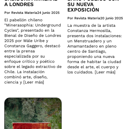
A LONDRES
SU NUEVA
EXPOSICIÓN
Por Revista Materia
24 junio 2025
Por Revista Materia
20 junio 2025
El pabellón chileno
"Minerasophia: Underground
La muestra de la artista
Cycles", presentado en la
Constanza Hermosilla,
Bienal de Diseño de Londres
presenta dos instalaciones:
2025 por Mále Uribe y
un Menstruadero y un
Constanza Gaggero, destacó
Amamantadero en pleno
entre la prensa
centro de Santiago,
especializada por su
proponiendo una nueva
enfoque crítico y poético
forma de habitar la ciudad
sobre el legado extractivo de
desde el arte, el cuerpo y
Chile. La instalación
los cuidados. [Leer más]
combinó arte, diseño,
ciencia y [Leer más]