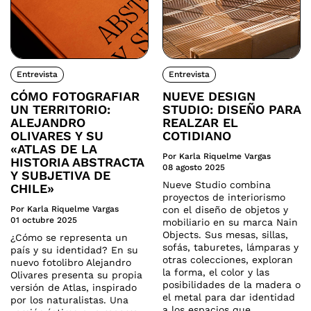
Entrevista
Entrevista
CÓMO FOTOGRAFIAR
NUEVE DESIGN
UN TERRITORIO:
STUDIO: DISEÑO PARA
ALEJANDRO
REALZAR EL
OLIVARES Y SU
COTIDIANO
«ATLAS DE LA
Por Karla Riquelme Vargas
HISTORIA ABSTRACTA
08 agosto 2025
Y SUBJETIVA DE
Nueve Studio combina
CHILE»
proyectos de interiorismo
Por Karla Riquelme Vargas
con el diseño de objetos y
01 octubre 2025
mobiliario en su marca Nain
Objects. Sus mesas, sillas,
¿Cómo se representa un
sofás, taburetes, lámparas y
país y su identidad? En su
otras colecciones, exploran
nuevo fotolibro Alejandro
la forma, el color y las
Olivares presenta su propia
posibilidades de la madera o
versión de Atlas, inspirado
el metal para dar identidad
por los naturalistas. Una
a los espacios que