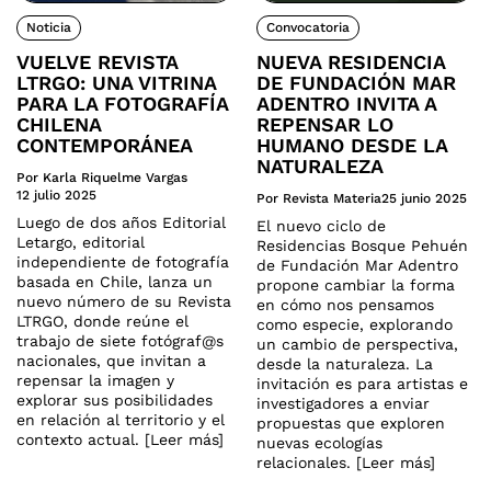
Noticia
Convocatoria
VUELVE REVISTA
NUEVA RESIDENCIA
LTRGO: UNA VITRINA
DE FUNDACIÓN MAR
PARA LA FOTOGRAFÍA
ADENTRO INVITA A
CHILENA
REPENSAR LO
CONTEMPORÁNEA
HUMANO DESDE LA
NATURALEZA
Por Karla Riquelme Vargas
12 julio 2025
Por Revista Materia
25 junio 2025
Luego de dos años Editorial
El nuevo ciclo de
Letargo, editorial
Residencias Bosque Pehuén
independiente de fotografía
de Fundación Mar Adentro
basada en Chile, lanza un
propone cambiar la forma
nuevo número de su Revista
en cómo nos pensamos
LTRGO, donde reúne el
como especie, explorando
trabajo de siete fotógraf@s
un cambio de perspectiva,
nacionales, que invitan a
desde la naturaleza. La
repensar la imagen y
invitación es para artistas e
explorar sus posibilidades
investigadores a enviar
en relación al territorio y el
propuestas que exploren
contexto actual. [Leer más]
nuevas ecologías
relacionales. [Leer más]