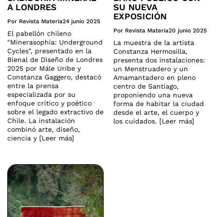
A LONDRES
SU NUEVA
EXPOSICIÓN
Por Revista Materia
24 junio 2025
Por Revista Materia
20 junio 2025
El pabellón chileno
"Minerasophia: Underground
La muestra de la artista
Cycles", presentado en la
Constanza Hermosilla,
Bienal de Diseño de Londres
presenta dos instalaciones:
2025 por Mále Uribe y
un Menstruadero y un
Constanza Gaggero, destacó
Amamantadero en pleno
entre la prensa
centro de Santiago,
especializada por su
proponiendo una nueva
enfoque crítico y poético
forma de habitar la ciudad
sobre el legado extractivo de
desde el arte, el cuerpo y
Chile. La instalación
los cuidados. [Leer más]
combinó arte, diseño,
ciencia y [Leer más]