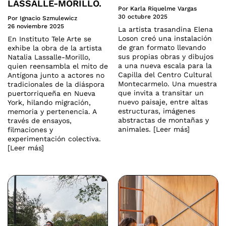
LASSALLE-MORILLO.
Por Karla Riquelme Vargas
30 octubre 2025
Por Ignacio Szmulewicz
26 noviembre 2025
La artista trasandina Elena
Loson creó una instalación
En Instituto Tele Arte se
de gran formato llevando
exhibe la obra de la artista
sus propias obras y dibujos
Natalia Lassalle-Morillo,
a una nueva escala para la
quien reensambla el mito de
Capilla del Centro Cultural
Antígona junto a actores no
Montecarmelo. Una muestra
tradicionales de la diáspora
que invita a transitar un
puertorriqueña en Nueva
nuevo paisaje, entre altas
York, hilando migración,
estructuras, imágenes
memoria y pertenencia. A
abstractas de montañas y
través de ensayos,
animales. [Leer más]
filmaciones y
experimentación colectiva.
[Leer más]