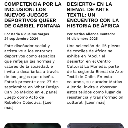
COMPETENCIA POR LA
DESIERTO» EN LA
INCLUSIÓN: LOS
BIENAL DE ARTE
NUEVOS JUEGOS
TEXTIL: UN
DEPORTIVOS QUEER
ENCUENTRO CON LA
DE GABRIEL FONTANA
HISTORIA DE ÁFRICA
Por Karla Riquelme Vargas
Por Matías Allende Contador
24 septiembre 2024
16 diciembre 2025
Este diseñador social y
Una selección de 25 piezas
artista ve a los entornos
de textiles de África se
deportivos como espacios
exhibe en "Abolir el
que reflejan las normas y
desierto" en el Centro
valores de la sociedad, e
Cultural La Moneda, parte
invita a desafiarlas a través
de la segunda Bienal de Arte
de los juegos que diseña.
Textil de Chile. En esta
Estará presente este 27 de
columna, su curador Matías
septiembre en What Design
Allende, invita a observar
Can Do México en el panel
estos tejidos como lugar de
Juego como Acto de
resistencia y transformación
Rebelión Colectiva. [Leer
cultural. [Leer más]
más]