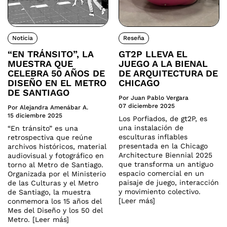
Noticia
Reseña
“EN TRÁNSITO”, LA
GT2P LLEVA EL
MUESTRA QUE
JUEGO A LA BIENAL
CELEBRA 50 AÑOS DE
DE ARQUITECTURA DE
DISEÑO EN EL METRO
CHICAGO
DE SANTIAGO
Por Juan Pablo Vergara
07 diciembre 2025
Por Alejandra Amenábar A.
15 diciembre 2025
Los Porfiados, de gt2P, es
una instalación de
“En tránsito” es una
esculturas inflables
retrospectiva que reúne
presentada en la Chicago
archivos históricos, material
Architecture Biennial 2025
audiovisual y fotográfico en
que transforma un antiguo
torno al Metro de Santiago.
espacio comercial en un
Organizada por el Ministerio
paisaje de juego, interacción
de las Culturas y el Metro
y movimiento colectivo.
de Santiago, la muestra
[Leer más]
conmemora los 15 años del
Mes del Diseño y los 50 del
Metro. [Leer más]