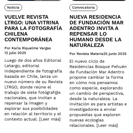
Noticia
Convocatoria
VUELVE REVISTA
NUEVA RESIDENCIA
LTRGO: UNA VITRINA
DE FUNDACIÓN MAR
PARA LA FOTOGRAFÍA
ADENTRO INVITA A
CHILENA
REPENSAR LO
CONTEMPORÁNEA
HUMANO DESDE LA
NATURALEZA
Por Karla Riquelme Vargas
12 julio 2025
Por Revista Materia
25 junio 2025
Luego de dos años Editorial
El nuevo ciclo de
Letargo, editorial
Residencias Bosque Pehuén
independiente de fotografía
de Fundación Mar Adentro
basada en Chile, lanza un
propone cambiar la forma
nuevo número de su Revista
en cómo nos pensamos
LTRGO, donde reúne el
como especie, explorando
trabajo de siete fotógraf@s
un cambio de perspectiva,
nacionales, que invitan a
desde la naturaleza. La
repensar la imagen y
invitación es para artistas e
explorar sus posibilidades
investigadores a enviar
en relación al territorio y el
propuestas que exploren
contexto actual. [Leer más]
nuevas ecologías
relacionales. [Leer más]