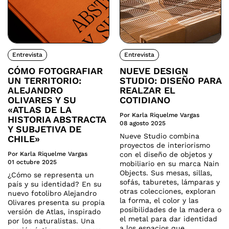
Entrevista
Entrevista
CÓMO FOTOGRAFIAR
NUEVE DESIGN
UN TERRITORIO:
STUDIO: DISEÑO PARA
ALEJANDRO
REALZAR EL
OLIVARES Y SU
COTIDIANO
«ATLAS DE LA
Por Karla Riquelme Vargas
HISTORIA ABSTRACTA
08 agosto 2025
Y SUBJETIVA DE
Nueve Studio combina
CHILE»
proyectos de interiorismo
Por Karla Riquelme Vargas
con el diseño de objetos y
01 octubre 2025
mobiliario en su marca Nain
Objects. Sus mesas, sillas,
¿Cómo se representa un
sofás, taburetes, lámparas y
país y su identidad? En su
otras colecciones, exploran
nuevo fotolibro Alejandro
la forma, el color y las
Olivares presenta su propia
posibilidades de la madera o
versión de Atlas, inspirado
el metal para dar identidad
por los naturalistas. Una
a los espacios que