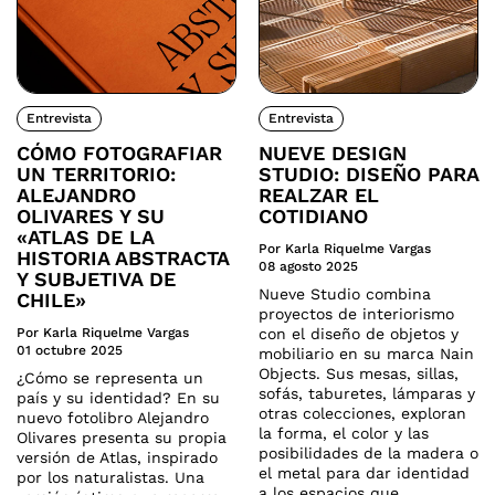
Entrevista
Entrevista
CÓMO FOTOGRAFIAR
NUEVE DESIGN
UN TERRITORIO:
STUDIO: DISEÑO PARA
ALEJANDRO
REALZAR EL
OLIVARES Y SU
COTIDIANO
«ATLAS DE LA
Por Karla Riquelme Vargas
HISTORIA ABSTRACTA
08 agosto 2025
Y SUBJETIVA DE
Nueve Studio combina
CHILE»
proyectos de interiorismo
Por Karla Riquelme Vargas
con el diseño de objetos y
01 octubre 2025
mobiliario en su marca Nain
Objects. Sus mesas, sillas,
¿Cómo se representa un
sofás, taburetes, lámparas y
país y su identidad? En su
otras colecciones, exploran
nuevo fotolibro Alejandro
la forma, el color y las
Olivares presenta su propia
posibilidades de la madera o
versión de Atlas, inspirado
el metal para dar identidad
por los naturalistas. Una
a los espacios que