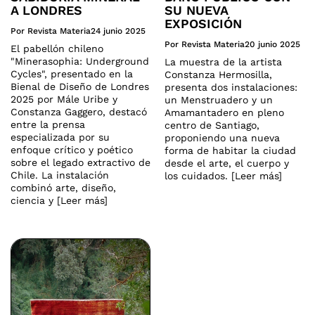
A LONDRES
SU NUEVA
EXPOSICIÓN
Por Revista Materia
24 junio 2025
Por Revista Materia
20 junio 2025
El pabellón chileno
"Minerasophia: Underground
La muestra de la artista
Cycles", presentado en la
Constanza Hermosilla,
Bienal de Diseño de Londres
presenta dos instalaciones:
2025 por Mále Uribe y
un Menstruadero y un
Constanza Gaggero, destacó
Amamantadero en pleno
entre la prensa
centro de Santiago,
especializada por su
proponiendo una nueva
enfoque crítico y poético
forma de habitar la ciudad
sobre el legado extractivo de
desde el arte, el cuerpo y
Chile. La instalación
los cuidados. [Leer más]
combinó arte, diseño,
ciencia y [Leer más]