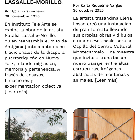
LASSALLE-MORILLO.
Por Karla Riquelme Vargas
30 octubre 2025
Por Ignacio Szmulewicz
26 noviembre 2025
La artista trasandina Elena
Loson creó una instalación
En Instituto Tele Arte se
de gran formato llevando
exhibe la obra de la artista
sus propias obras y dibujos
Natalia Lassalle-Morillo,
a una nueva escala para la
quien reensambla el mito de
Capilla del Centro Cultural
Antígona junto a actores no
Montecarmelo. Una muestra
tradicionales de la diáspora
que invita a transitar un
puertorriqueña en Nueva
nuevo paisaje, entre altas
York, hilando migración,
estructuras, imágenes
memoria y pertenencia. A
abstractas de montañas y
través de ensayos,
animales. [Leer más]
filmaciones y
experimentación colectiva.
[Leer más]