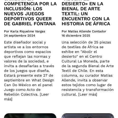
COMPETENCIA POR LA
DESIERTO» EN LA
INCLUSIÓN: LOS
BIENAL DE ARTE
NUEVOS JUEGOS
TEXTIL: UN
DEPORTIVOS QUEER
ENCUENTRO CON LA
DE GABRIEL FONTANA
HISTORIA DE ÁFRICA
Por Karla Riquelme Vargas
Por Matías Allende Contador
24 septiembre 2024
16 diciembre 2025
Este diseñador social y
Una selección de 25 piezas
artista ve a los entornos
de textiles de África se
deportivos como espacios
exhibe en "Abolir el
que reflejan las normas y
desierto" en el Centro
valores de la sociedad, e
Cultural La Moneda, parte
invita a desafiarlas a través
de la segunda Bienal de Arte
de los juegos que diseña.
Textil de Chile. En esta
Estará presente este 27 de
columna, su curador Matías
septiembre en What Design
Allende, invita a observar
Can Do México en el panel
estos tejidos como lugar de
Juego como Acto de
resistencia y transformación
Rebelión Colectiva. [Leer
cultural. [Leer más]
más]