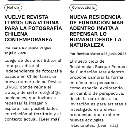
Noticia
Convocatoria
VUELVE REVISTA
NUEVA RESIDENCIA
LTRGO: UNA VITRINA
DE FUNDACIÓN MAR
PARA LA FOTOGRAFÍA
ADENTRO INVITA A
CHILENA
REPENSAR LO
CONTEMPORÁNEA
HUMANO DESDE LA
NATURALEZA
Por Karla Riquelme Vargas
12 julio 2025
Por Revista Materia
25 junio 2025
Luego de dos años Editorial
El nuevo ciclo de
Letargo, editorial
Residencias Bosque Pehuén
independiente de fotografía
de Fundación Mar Adentro
basada en Chile, lanza un
propone cambiar la forma
nuevo número de su Revista
en cómo nos pensamos
LTRGO, donde reúne el
como especie, explorando
trabajo de siete fotógraf@s
un cambio de perspectiva,
nacionales, que invitan a
desde la naturaleza. La
repensar la imagen y
invitación es para artistas e
explorar sus posibilidades
investigadores a enviar
en relación al territorio y el
propuestas que exploren
contexto actual. [Leer más]
nuevas ecologías
relacionales. [Leer más]