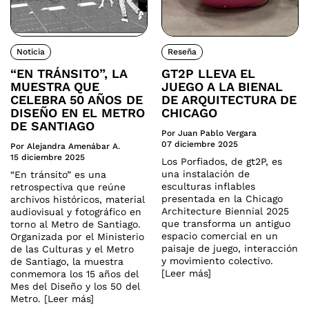
Noticia
Reseña
“EN TRÁNSITO”, LA
GT2P LLEVA EL
MUESTRA QUE
JUEGO A LA BIENAL
CELEBRA 50 AÑOS DE
DE ARQUITECTURA DE
DISEÑO EN EL METRO
CHICAGO
DE SANTIAGO
Por Juan Pablo Vergara
07 diciembre 2025
Por Alejandra Amenábar A.
15 diciembre 2025
Los Porfiados, de gt2P, es
una instalación de
“En tránsito” es una
esculturas inflables
retrospectiva que reúne
presentada en la Chicago
archivos históricos, material
Architecture Biennial 2025
audiovisual y fotográfico en
que transforma un antiguo
torno al Metro de Santiago.
espacio comercial en un
Organizada por el Ministerio
paisaje de juego, interacción
de las Culturas y el Metro
y movimiento colectivo.
de Santiago, la muestra
[Leer más]
conmemora los 15 años del
Mes del Diseño y los 50 del
Metro. [Leer más]